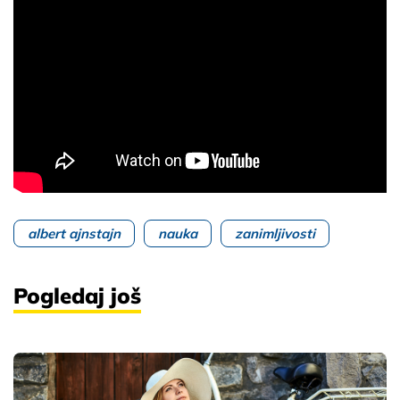
albert ajnstajn
nauka
zanimljivosti
Pogledaj još