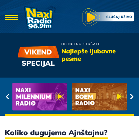
TRENUTNO SLUŠATE
Oliver Mandic
Najlepše ljubavne
Bobane
pesme
Koliko dugujemo Ajnštajnu?