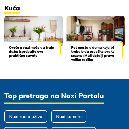
Kuća
Cveće u vazi može da traje
Pet mesta u domu koja bi
duže: Isprobajte ove
trebalo da osvežite svake
praktične savete
sezone: Mali detalji prave
veliku razliku
Top pretraga na Naxi Portalu
Naxi radio uživo
Naxi kamere