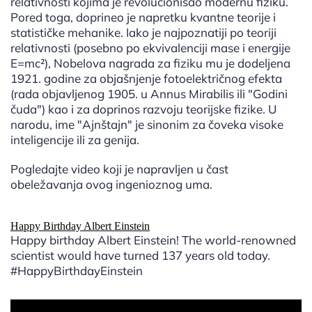
relativnosti kojima je revolucionisao modernu fiziku.
Pored toga, doprineo je napretku kvantne teorije i
statističke mehanike. Iako je najpoznatiji po teoriji
relativnosti (posebno po ekvivalenciji mase i energije
E=mc²), Nobelova nagrada za fiziku mu je dodeljena
1921. godine za objašnjenje fotoelektričnog efekta
(rada objavljenog 1905. u Annus Mirabilis ili "Godini
čuda") kao i za doprinos razvoju teorijske fizike. U
narodu, ime "Ajnštajn" je sinonim za čoveka visoke
inteligencije ili za genija.
Pogledajte video koji je napravljen u čast
obeležavanja ovog ingenioznog uma.
Happy Birthday Albert Einstein
Happy birthday Albert Einstein! The world-renowned
scientist would have turned 137 years old today.
#HappyBirthdayEinstein