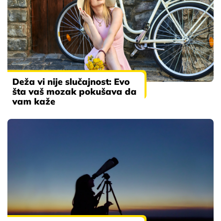
Deža vi nije slučajnost: Evo
šta vaš mozak pokušava da
vam kaže