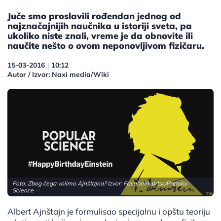
Juče smo proslavili rođendan jednog od
najznačajnijih naučnika u istoriji sveta, pa
ukoliko niste znali, vreme je da obnovite ili
naučite nešto o ovom neponovljivom fizičaru.
15-03-2016
10:12
|
Autor / Izvor: Naxi media/Wiki
Foto: Zbog čega volimo Ajnštajna? Izvor:
Facebook prtsc/Popular
Science
Albert Ajnštajn je formulisao specijalnu i opštu teoriju