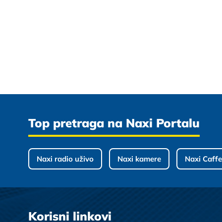
Top pretraga na Naxi Portalu
Naxi radio uživo
Naxi kamere
Naxi Caffe
Korisni linkovi