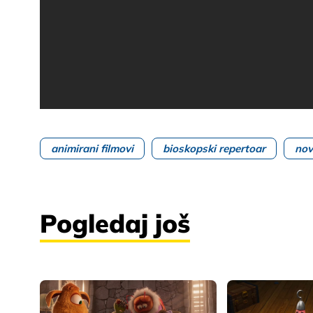
animirani filmovi
bioskopski repertoar
nov
Pogledaj još