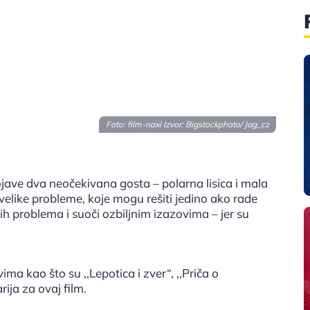
Foto: film-naxi Izvor:
Bigstockphoto/ Jag_cz
jave dva neočekivana gosta – polarna lisica i mala
 velike probleme, koje mogu rešiti jedino ako rade
ih problema i suoči ozbiljnim izazovima – jer su
ima kao što su ‚‚Lepotica i zver“, ‚‚Priča o
rija za ovaj film.