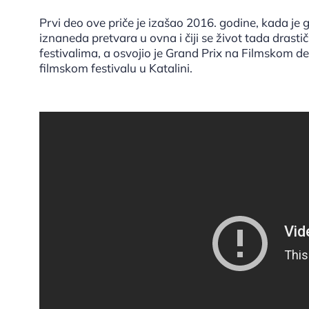
Prvi deo ove priče je izašao 2016. godine, kada je gl
iznaneda pretvara u ovna i čiji se život tada dras
festivalima, a osvojio je Grand Prix na Filmskom de
filmskom festivalu u Katalini.