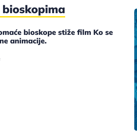
u bioskopima
omaće bioskope stiže film Ko se
ene animacije.
F