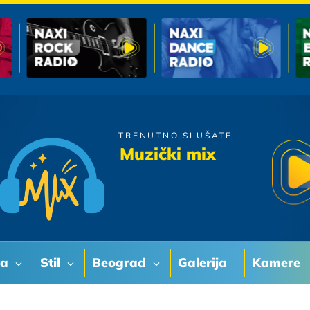
TRENUTNO SLUŠATE
Neverne Bebe
Muzički mix
Da Ima Nas
va
Stil
Beograd
Galerija
Kamere