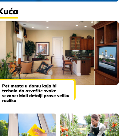
Kuća
Pet mesta u domu koja bi
trebalo da osvežite svake
sezone: Mali detalji prave veliku
razliku