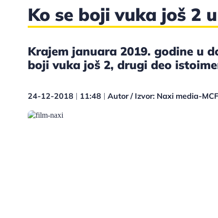
Ko se boji vuka još 2 
Krajem januara 2019. godine u d
boji vuka još 2, drugi deo istoim
24-12-2018
11:48
Autor / Izvor: Naxi media-MC
|
|