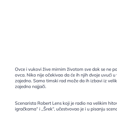
Ovce i vukovi žive mirnim životom sve dok se ne po
ovca. Niko nije očekivao da će ih njih dvoje uvući u
zajedno. Samo timski rad može da ih izbavi iz velik
zajedno najjači.
Scenarista Robert Lens koji je radio na velikim hitov
igračkama“ i ‚‚Šrek“, učestvovao je i u pisanju scena