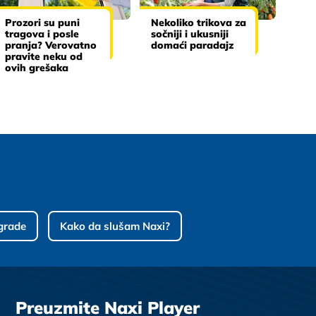
Prozori su puni
Nekoliko trikova za
tragova i posle
sočniji i ukusniji
pranja? Verovatno
domaći paradajz
pravite neku od
ovih grešaka
grade
Kako da slušam Naxi?
Preuzmite Naxi Player