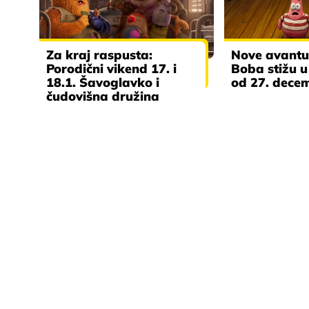
Za kraj raspusta:
Nove avantu
Porodični vikend 17. i
Boba stižu u
18.1. Šavoglavko i
od 27. dece
čudovišna družina