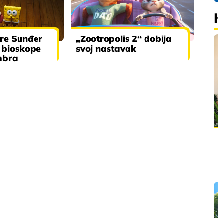
re Sunđer
„Zootropolis 2“ dobija
 bioskope
svoj nastavak
mbra