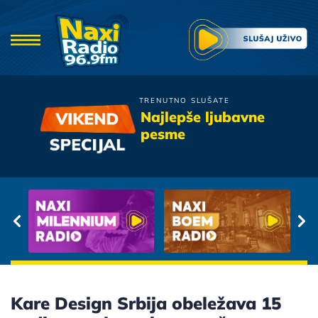
TRENUTNO SLUŠATE
Colonia
Najlepše ljubavne
Oduzimas Mi Dah
pesme
Kare Design Srbija obeležava 15