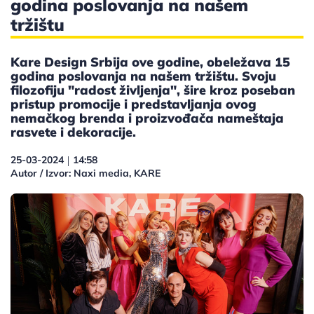
godina poslovanja na našem
tržištu
Kare Design Srbija ove godine, obeležava 15
godina poslovanja na našem tržištu. Svoju
filozofiju "radost življenja", šire kroz poseban
pristup promocije i predstavljanja ovog
nemačkog brenda i proizvođača nameštaja
rasvete i dekoracije.
25-03-2024
14:58
|
Autor / Izvor: Naxi media, KARE