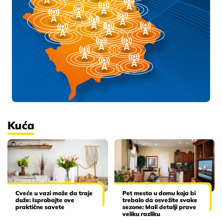
Kuća
Cveće u vazi može da traje
Pet mesta u domu koja bi
duže: Isprobajte ove
trebalo da osvežite svake
praktične savete
sezone: Mali detalji prave
veliku razliku