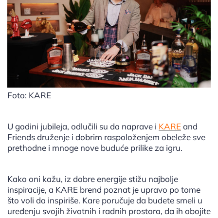
Foto: KARE
U godini jubileja, odlučili su da naprave i
KARE
and
Friends druženje i dobrim raspoloženjem obeleže sve
prethodne i mnoge nove buduće prilike za igru.
Kako oni kažu, iz dobre energije stižu najbolje
inspiracije, a KARE brend poznat je upravo po tome
što voli da inspiriše. Kare poručuje da budete smeli u
uređenju svojih životnih i radnih prostora, da ih obojite