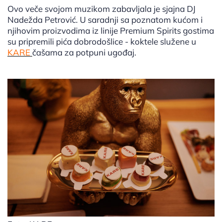
Ovo veče svojom muzikom zabavljala je sjajna DJ
Nadežda Petrović. U saradnji sa poznatom kućom i
njihovim proizvodima iz linije Premium Spirits gostima
su pripremili pića dobrodošlice - koktele služene u
KARE
čašama za potpuni ugođaj.