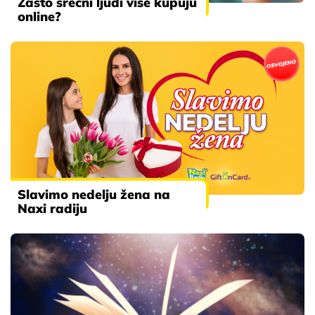
Zašto srećni ljudi više kupuju
online?
Slavimo nedelju žena na
Naxi radiju