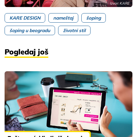
Izvor: KARE
KARE DESIGN
nameštaj
šoping
šoping u beogradu
životni stil
Pogledaj još