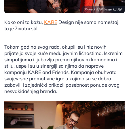
Foto: KARE Izvor: KARE
Kako oni to kažu,
KARE
Design nije samo nameštaj,
to je životni stil.
Tokom godina svog rada, okupili su i niz novih
prijatelja svoje kuće među javnim ličnostima. Iskrenim
simpatijama i ljubavlju prema njihovim komadima i
stilu, uspeli su u sinergiji sa njima da naprave
kampanju KARE and Friends. Kampanja obuhvata
svojevrsne promotivne igre u kojima su se dobro
zabavili i zajednički prikazli posebnost ponude ovog
nesvakidašnjeg brenda.