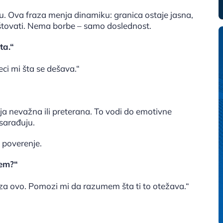
ivu. Ova fraza menja dinamiku: granica ostaje jasna,
poštovati. Nema borbe – samo doslednost.
ta.“
ci mi šta se dešava.“
ja nevažna ili preterana. To vodi do emotivne
sarađuju.
a poverenje.
žem?“
 za ovo. Pomozi mi da razumem šta ti to otežava.“