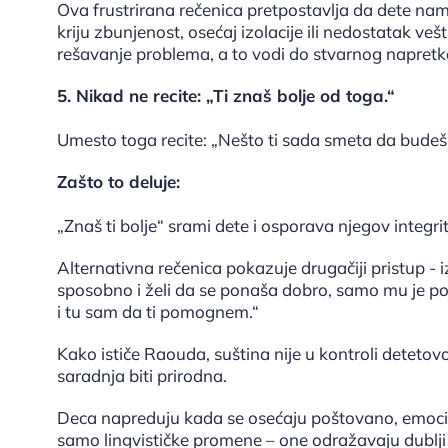
Ova frustrirana rečenica pretpostavlja da dete nam
kriju zbunjenost, osećaj izolacije ili nedostatak ve
rešavanje problema, a to vodi do stvarnog napretk
5. Nikad ne recite: „Ti znaš bolje od toga.“
Umesto toga recite: „Nešto ti sada smeta da budeš 
Zašto to deluje:
„Znaš ti bolje“ srami dete i osporava njegov integrit
Alternativna rečenica pokazuje drugačiji pristup - 
sposobno i želi da se ponaša dobro, samo mu je po
i tu sam da ti pomognem.“
Kako ističe Raouda, suština nije u kontroli deteto
saradnja biti prirodna.
Deca napreduju kada se osećaju poštovano, emocion
samo lingvističke promene – one odražavaju dublji