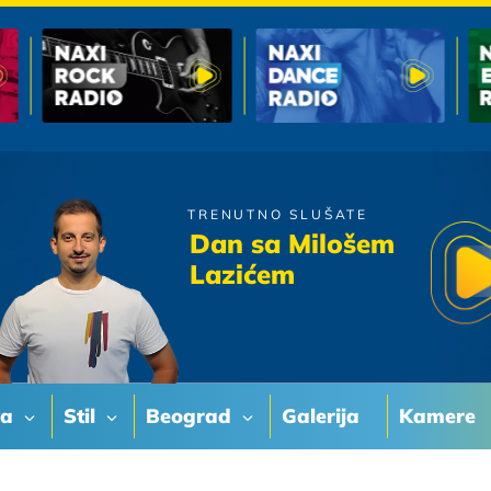
TRENUTNO SLUŠATE
Magazin
Dan sa Milošem
Gutljaj Vina
Lazićem
va
Stil
Beograd
Galerija
Kamere