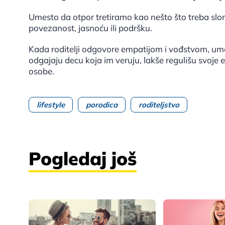
Umesto da otpor tretiramo kao nešto što treba slo
povezanost, jasnoću ili podršku.
Kada roditelji odgovore empatijom i vođstvom, um
odgajaju decu koja im veruju, lakše regulišu svoje 
osobe.
lifestyle
porodica
roditeljstvo
Pogledaj još