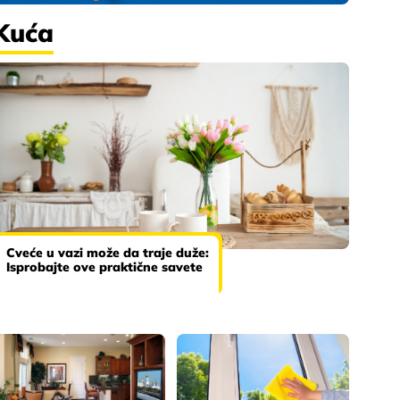
Kuća
Cveće u vazi može da traje duže:
Isprobajte ove praktične savete