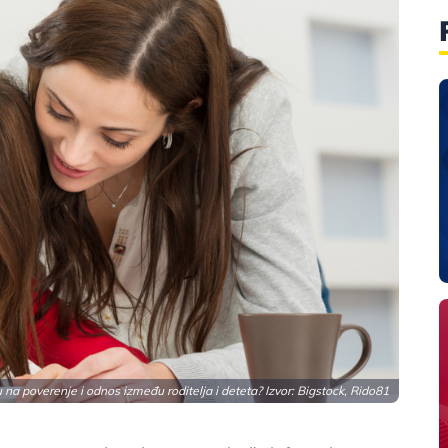
na poverenje i odnos između roditelja i deteta? Izvor: Bigstock, Rido81