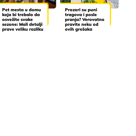
Pet mesta u domu
Prozori su puni
koja bi trebalo da
tragova i posle
osvežite svake
pranja? Verovatno
sezone: Mali detalji
pravite neku od
prave veliku razliku
ovih grešaka