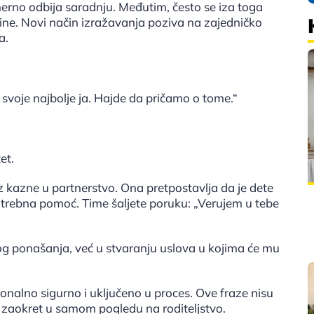
erno odbija saradnju. Međutim, često se iza toga
štine. Novi način izražavanja poziva na zajedničko
a.
svoje najbolje ja. Hajde da pričamo o tome.“
et.
iz kazne u partnerstvo. Ona pretpostavlja da je dete
trebna pomoć. Time šaljete poruku: „Verujem u tebe
vog ponašanja, već u stvaranju uslova u kojima će mu
alno sigurno i uključeno u proces. Ove fraze nisu
 zaokret u samom pogledu na roditeljstvo.