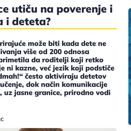
e utiču na poverenje i
 i deteta?
trirajuće može biti kada dete ne
živanja više od 200 odnosa
rimetila da roditelji koji retko
e ni kazne, već jezik koji podstiče
dmah!“ često aktiviraju detetov
učenje, dok način komunikacije
 uz jasne granice, prirodno vodi
BC