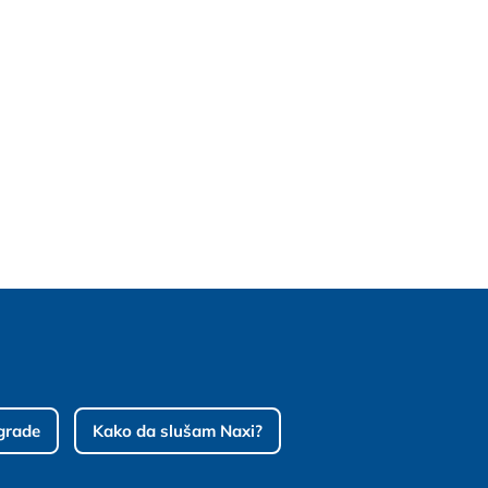
grade
Kako da slušam Naxi?