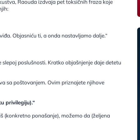
skustva, Raouda izdvaja pet toksičnih fraza koje
jih:
iđa. Objasniću ti, a onda nastavljamo dalje.“
 slepoj poslušnosti. Kratko objašnjenje daje detetu
va sa poštovanjem. Ovim priznajete njihove
 privilegiju).“
iš (konkretno ponašanje), možemo da (željena