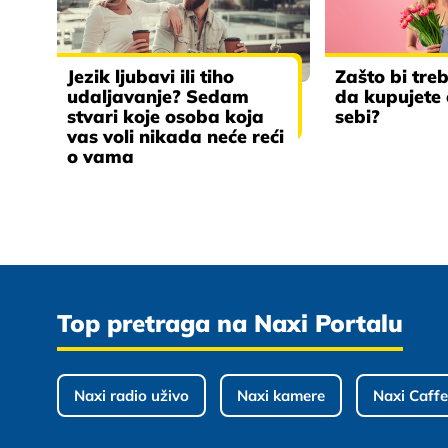
Jezik ljubavi ili tiho
Zašto bi tre
udaljavanje? Sedam
da kupujete
stvari koje osoba koja
sebi?
vas voli nikada neće reći
o vama
Top pretraga na Naxi Portalu
Naxi radio uživo
Naxi kamere
Naxi Caffe