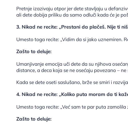
Pretnje izazivaju otpor jer dete stavljaju u defanz
ali dete dobija priliku da samo odluči kada će je 
3. Nikad ne recite: „Prestani da plačeš. Nije ti niš
Umesto toga recite: „Vidim da si jako uznemiren. Re
Zašto to deluje:
Umanjivanje emocija uči dete da su njihova osećan
distance, a deca koja se ne osećaju povezano – ne 
Kada se dete oseti saslušano, brže se smiri i razvij
4. Nikad ne recite: „Koliko puta moram da ti ka
Umesto toga recite: „Već sam te par puta zamolila
Zašto to deluje: