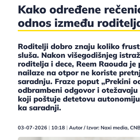
Kako određene rečenic
odnos između roditelja
Roditelji dobro znaju koliko frus
sluša. Nakon višegodišnjeg istra
roditelja i dece, Reem Raouda je p
nailaze na otpor ne koriste pretnj
saradnju. Fraze poput „Prekini o
odbrambeni odgovor i otežavaju 
koji poštuje detetovu autonomiju,
ka saradnji.
03-07-2026
10:18
Autor / Izvor: Naxi media, CN
|
|