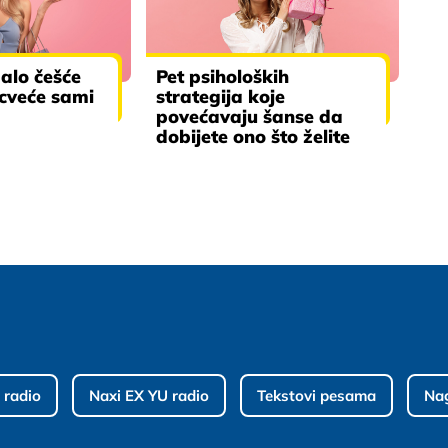
balo češće
Pet psiholoških
 cveće sami
strategija koje
povećavaju šanse da
dobijete ono što želite
 radio
Naxi EX YU radio
Tekstovi pesama
Na