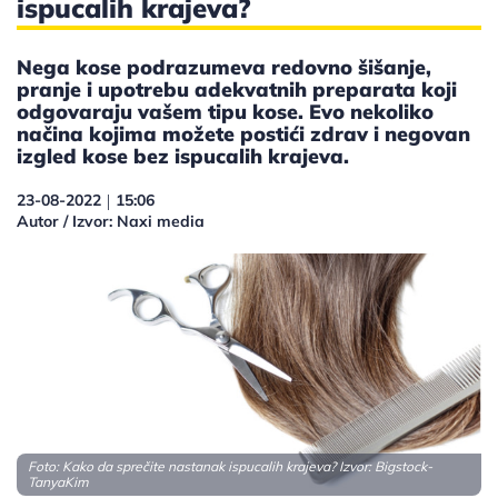
ispucalih krajeva?
Nega kose podrazumeva redovno šišanje,
pranje i upotrebu adekvatnih preparata koji
odgovaraju vašem tipu kose. Evo nekoliko
načina kojima možete postići zdrav i negovan
izgled kose bez ispucalih krajeva.
23-08-2022
15:06
|
Autor / Izvor: Naxi media
Foto: Kako da sprečite nastanak ispucalih krajeva? Izvor: Bigstock-
TanyaKim