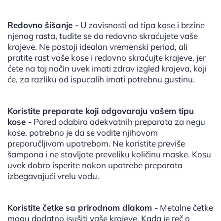
Redovno šišanje -
U zavisnosti od tipa kose i brzine
njenog rasta, tudite se da redovno skraćujete vaše
krajeve. Ne postoji idealan vremenski period, ali
pratite rast vaše kose i redovno skraćujte krajeve, jer
ćete na taj način uvek imati zdrav izgled krajeva, koji
će, za razliku od ispucalih imati potrebnu gustinu.
Koristite preparate koji odgovaraju vašem tipu
kose -
Pored odabira adekvatnih preparata za negu
kose, potrebno je da se vodite njihovom
preporučljivom upotrebom. Ne koristite previše
šampona i ne stavljate preveliku količinu maske. Kosu
uvek dobro isperite nakon upotrebe preparata
izbegavajući vrelu vodu.
Koristite četke sa prirodnom dlakom -
Metalne četke
mogu dodatno isušiti vaše krajeve. Kada je reč o