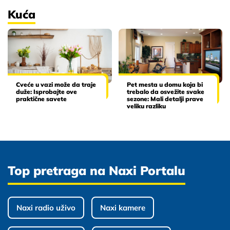
Kuća
Cveće u vazi može da traje
Pet mesta u domu koja bi
duže: Isprobajte ove
trebalo da osvežite svake
praktične savete
sezone: Mali detalji prave
veliku razliku
Top pretraga na Naxi Portalu
Naxi radio uživo
Naxi kamere