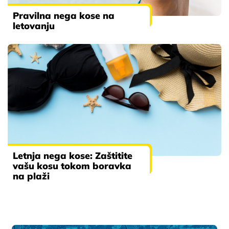
Pravilna nega kose na
letovanju
Letnja nega kose: Zaštitite
vašu kosu tokom boravka
na plaži