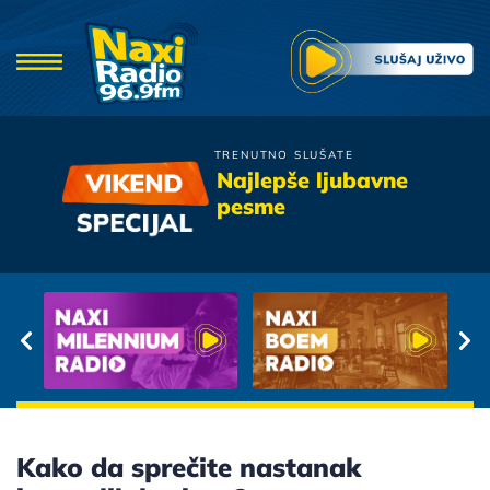
TRENUTNO SLUŠATE
Denis & Denis
Najlepše ljubavne
Oaza Snova
pesme
Kako da sprečite nastanak