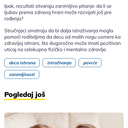
Ipak, rezultati otvaraju zanimljivo pitanje: da li se
ljubav prema zdravoj hrani može razvijati još pre
rođenja?
Stručnjaci smatraju da bi dalja istraživanja mogla
pomoći roditeljima da decu od malih nogu usmere ka
zdravijoj ishrani, što dugoročno može imati pozitivan
uticaj na celokupno fizičko i mentalno zdravlje.
deca ishrana
istraživanja
povrće
zanimljivosti
Pogledaj još