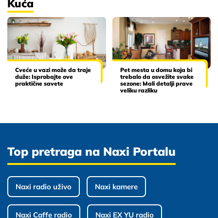
Kuća
Cveće u vazi može da traje
Pet mesta u domu koja bi
duže: Isprobajte ove
trebalo da osvežite svake
praktične savete
sezone: Mali detalji prave
veliku razliku
Top pretraga na Naxi Portalu
Naxi radio uživo
Naxi kamere
Naxi Caffe radio
Naxi EX YU radio