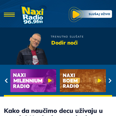
TRENUTNO SLUŠATE
Vampiri
Dodir noći
Volim Je Ja
Kako da naučimo decu uživaju u