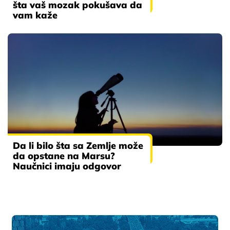
šta vaš mozak pokušava da
vam kaže
Da li bilo šta sa Zemlje može
da opstane na Marsu?
Naučnici imaju odgovor