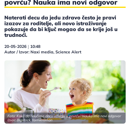
povrću? Nauka ima novi odgovor
Naterati decu da jedu zdravo često je pravi
izazov za roditelje, ali novo istraživanje
pokazuje da bi ključ mogao da se krije još u
trudnoći.
20-05-2026
10:48
|
Autor / Izvor: Naxi media, Science Alert
Foto: Kako da naučimo decu uživaju u povrću? Nauka ima novi odgovor
Izvor: Bigstock, famveldman