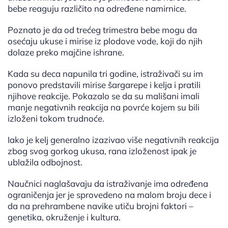
bebe reaguju različito na određene namirnice.
Poznato je da od trećeg trimestra bebe mogu da
osećaju ukuse i mirise iz plodove vode, koji do njih
dolaze preko majčine ishrane.
Kada su deca napunila tri godine, istraživači su im
ponovo predstavili mirise šargarepe i kelja i pratili
njihove reakcije. Pokazalo se da su mališani imali
manje negativnih reakcija na povrće kojem su bili
izloženi tokom trudnoće.
Iako je kelj generalno izazivao više negativnih reakcija
zbog svog gorkog ukusa, rana izloženost ipak je
ublažila odbojnost.
Naučnici naglašavaju da istraživanje ima određena
ograničenja jer je sprovedeno na malom broju dece i
da na prehrambene navike utiču brojni faktori –
genetika, okruženje i kultura.