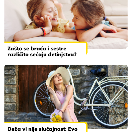
Zašto se braća i sestre
različito sećaju detinjstva?
Deža vi nije slučajnost: Evo