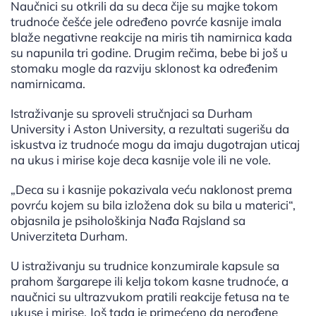
Naučnici su otkrili da su deca čije su majke tokom
trudnoće češće jele određeno povrće kasnije imala
blaže negativne reakcije na miris tih namirnica kada
su napunila tri godine. Drugim rečima, bebe bi još u
stomaku mogle da razviju sklonost ka određenim
namirnicama.
Istraživanje su sproveli stručnjaci sa Durham
University i Aston University, a rezultati sugerišu da
iskustva iz trudnoće mogu da imaju dugotrajan uticaj
na ukus i mirise koje deca kasnije vole ili ne vole.
„Deca su i kasnije pokazivala veću naklonost prema
povrću kojem su bila izložena dok su bila u materici“,
objasnila je psihološkinja Nađa Rajsland sa
Univerziteta Durham.
U istraživanju su trudnice konzumirale kapsule sa
prahom šargarepe ili kelja tokom kasne trudnoće, a
naučnici su ultrazvukom pratili reakcije fetusa na te
ukuse i mirise. Još tada je primećeno da nerođene