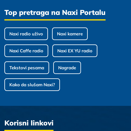
Top pretraga na Naxi Portalu
Naxi radio uživo
Naxi kamere
Naxi Caffe radio
Naxi EX YU radio
Tekstovi pesama
Nagrade
Kako da slušam Naxi?
Korisni linkovi