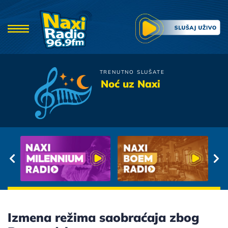
TRENUTNO SLUŠATE
Zeljko Joksimovic
Noć uz Naxi
Zovi me
Izmena režima saobraćaja zbog