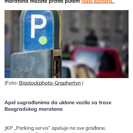
maratona možete pratiti putem
Naxi kamera.
(Foto:
Bigstockphoto-Graphertyn
)
Apel sugrađanima da uklone vozila sa trase
Beogradskog maratona
JKP „Parking servis” apeluje na sve građane,