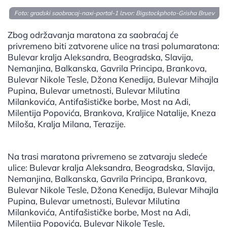
Foto: gradski saobracaj-naxi-portal-1 Izvor:
Bigstockphoto-Grisha Bruev
Zbog održavanja maratona za saobraćaj će
privremeno biti zatvorene ulice na trasi polumaratona:
Bulevar kralja Aleksandra, Beogradska, Slavija,
Nemanjina, Balkanska, Gavrila Principa, Brankova,
Bulevar Nikole Tesle, Džona Kenedija, Bulevar Mihajla
Pupina, Bulevar umetnosti, Bulevar Milutina
Milankovića, Antifašističke borbe, Most na Adi,
Milentija Popovića, Brankova, Kraljice Natalije, Kneza
Miloša, Kralja Milana, Terazije.
Na trasi maratona privremeno se zatvaraju sledeće
ulice: Bulevar kralja Aleksandra, Beogradska, Slavija,
Nemanjina, Balkanska, Gavrila Principa, Brankova,
Bulevar Nikole Tesle, Džona Kenedija, Bulevar Mihajla
Pupina, Bulevar umetnosti, Bulevar Milutina
Milankovića, Antifašističke borbe, Most na Adi,
Milentija Popovića, Bulevar Nikole Tesle,