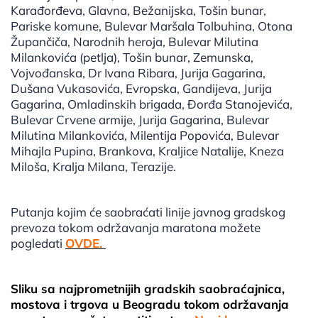
Karađorđeva, Glavna, Bežanijska, Tošin bunar,
Pariske komune, Bulevar Maršala Tolbuhina, Otona
Župančiča, Narodnih heroja, Bulevar Milutina
Milankovića (petlja), Tošin bunar, Zemunska,
Vojvođanska, Dr Ivana Ribara, Jurija Gagarina,
Dušana Vukasovića, Evropska, Gandijeva, Jurija
Gagarina, Omladinskih brigada, Đorđa Stanojevića,
Bulevar Crvene armije, Jurija Gagarina, Bulevar
Milutina Milankovića, Milentija Popovića, Bulevar
Mihajla Pupina, Brankova, Kraljice Natalije, Kneza
Miloša, Kralja Milana, Terazije.
Putanja kojim će saobraćati linije javnog gradskog
prevoza tokom održavanja maratona možete
pogledati
OVDE.
Sliku sa najprometnijih gradskih saobraćajnica,
mostova i trgova u Beogradu tokom održavanja