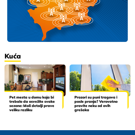
Kuća
Pet mesta u domu koja bi
Prozori su puni tragova i
trebalo da osvežite svake
posle pranja? Verovatno
sezone: Mali detalji prave
pravite neku od ovih
veliku razliku
grešaka