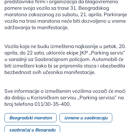
predstavnike firmi i organizacija da blagovremeno
pomere svoja vozila sa trase 31. Beogradskog
maratona zakazanog za subotu, 21. aprila. Parkiranje
vozila na trasi maratona neće biti dozvoljeno u vreme
održavanja te manifestacije.
Vozila koja ne budu izmeštena najkasnije u petak, 20.
aprila, do 22 sata, ukloniće ekipe JKP „Parking servis”
u saradnji sa Saobraćajnom policijom. Automobili će
biti izmešteni kako bi se pripremila staza i obezbedila
bezbednost svih učesnika manifestacije.
Sve informacije o izmeštenim vozilima vozači će moći
da dobiju u Korisničkom servisu „Parking servisa” na
broj telefona 011/30-35-400.
Beogradski maraton
izmene u saobracaju
saobraćaj u Beogradu