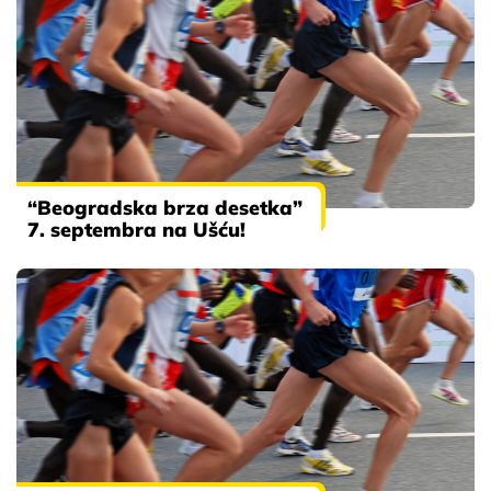
“Beogradska brza desetka”
7. septembra na Ušću!