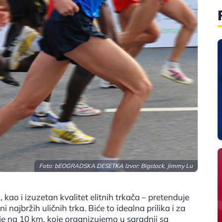
Foto: bEOGRADSKA DESETKA Izvor: Bigstock, Jimmy Lu
 kao i izuzetan kvalitet elitnih trkača – pretenduje
 najbržih uličnih trka. Biće to idealna prilika i za
ije na 10 km, koje organizujemo u saradnji sa