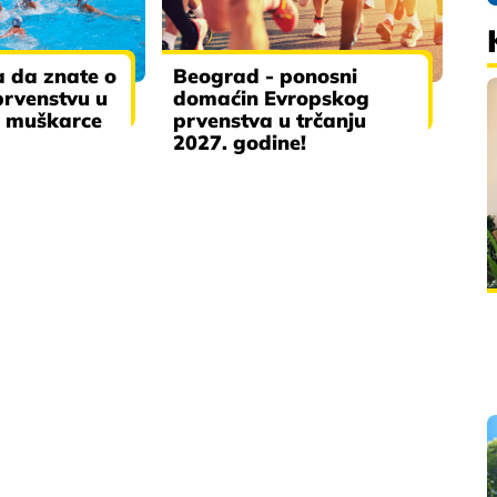
a da znate o
Beograd - ponosni
rvenstvu u
domaćin Evropskog
a muškarce
prvenstva u trčanju
2027. godine!