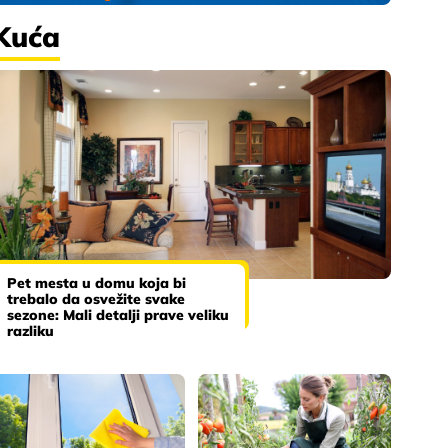
Kuća
Pet mesta u domu koja bi
trebalo da osvežite svake
sezone: Mali detalji prave veliku
razliku