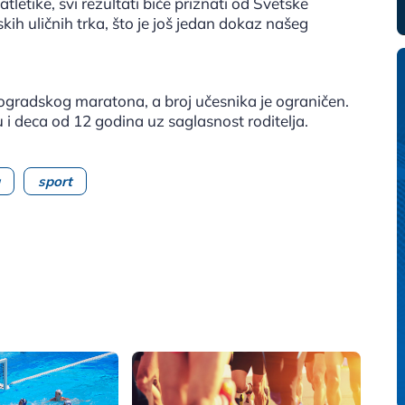
atletike, svi rezultati biće priznati od Svetske
ih uličnih trka, što je još jedan dokaz našeg
Beogradskog maratona, a broj učesnika je ograničen.
u i deca od 12 godina uz saglasnost roditelja.
sport