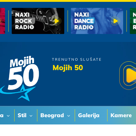
TRENUTNO SLUŠATE
Aleksandra Radovic
Mojih 50
Ljubavi Moja
va
Stil
Beograd
Galerija
Kamere