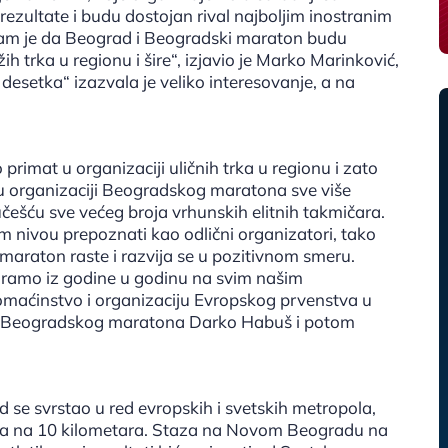
rezultate i budu dostojan rival najboljim inostranim
a nam je da Beograd i Beogradski maraton budu
ih trka u regionu i šire“, izjavio je Marko Marinković,
desetka“ izazvala je veliko interesovanje, a na
primat u organizaciji uličnih trka u regionu i zato
u organizaciji Beogradskog maratona sve više
učešću sve većeg broja vrhunskih elitnih takmičara.
m nivou prepoznati kao odlični organizatori, tako
raton raste i razvija se u pozitivnom smeru.
baramo iz godine u godinu na svim našim
omaćinstvo i organizaciju Evropskog prvenstva u
tor Beogradskog maratona Darko Habuš i potom
se svrstao u red evropskih i svetskih metropola,
trka na 10 kilometara. Staza na Novom Beogradu na