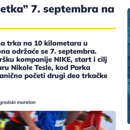
etka” 7. septembra na
a trka na 10 kilometara u
na održaće se 7. septembra.
ku kompanije NIKE, start i cilj
aru Nikole Tesle, kod Parka
zvanično početi drugi deo trkačke
ogradski maraton