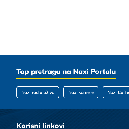
Top pretraga na Naxi Portalu
Naxi radio uživo
Naxi kamere
Naxi Caffe
Korisni linkovi