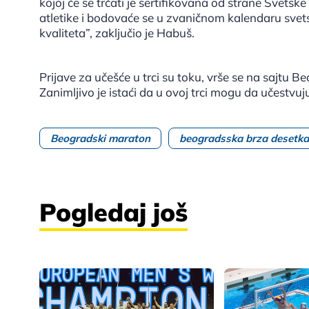
kojoj će se trčati je sertifikovana od strane Svetske 
atletike i bodovaće se u zvaničnom kalendaru svetsk
kvaliteta”, zaključio je Habuš.
Prijave za učešće u trci su toku, vrše se na sajtu 
Zanimljivo je istaći da u ovoj trci mogu da učestvuj
Beogradski maraton
beogradsska brza desetka
Pogledaj još