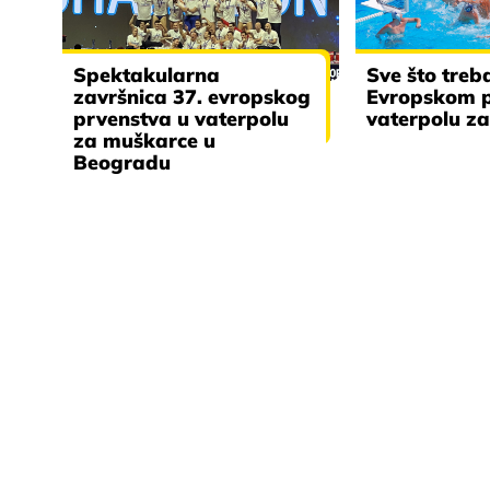
Spektakularna
Sve što treb
završnica 37. evropskog
Evropskom p
prvenstva u vaterpolu
vaterpolu z
za muškarce u
Beogradu