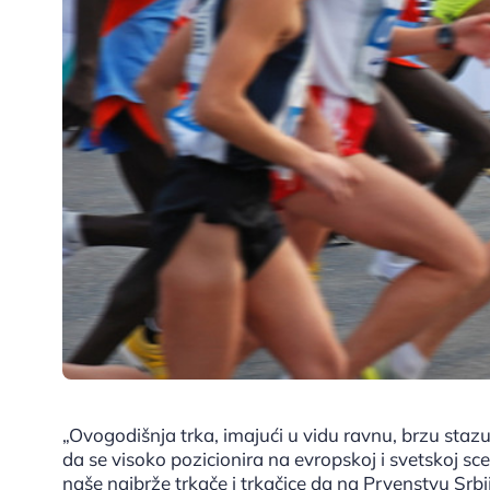
„Ovogodišnja trka, imajući u vidu ravnu, brzu stazu,
da se visoko pozicionira na evropskoj i svetskoj sceni
naše najbrže trkače i trkačice da na Prvenstvu Srb