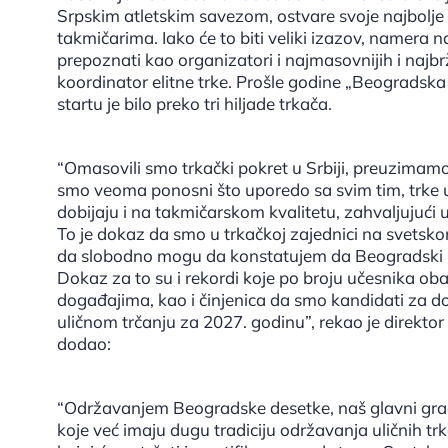
Srpskim atletskim savezom, ostvare svoje najbolje 
takmičarima. Iako će to biti veliki izazov, namer
prepoznati kao organizatori i najmasovnijih i najbrž
koordinator elitne trke. Prošle godine „Beogradska 
startu je bilo preko tri hiljade trkača.
“Omasovili smo trkački pokret u Srbiji, preuzimamo 
smo veoma ponosni što uporedo sa svim tim, trke 
dobijaju i na takmičarskom kvalitetu, zahvaljujući 
To je dokaz da smo u trkačkoj zajednici na svetsko
da slobodno mogu da konstatujem da Beogradski ma
Dokaz za to su i rekordi koje po broju učesnika o
događajima, kao i činjenica da smo kandidati za d
uličnom trčanju za 2027. godinu”, rekao je direk
dodao:
“Održavanjem Beogradske desetke, naš glavni grad 
koje već imaju dugu tradiciju održavanja uličnih 