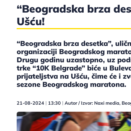
“Beogradska brza des
Ušću!
“Beogradska brza desetka”, uličn
organizaciji Beogradskog marato
Drugu godinu uzastopno, uz podrš
trke “10K Belgrade” biće u Bulev
prijateljstva na Ušću, čime će i 
sezone Beogradskog maratona.
21-08-2024
13:30
Autor / Izvor: Naxi media, Be
|
|