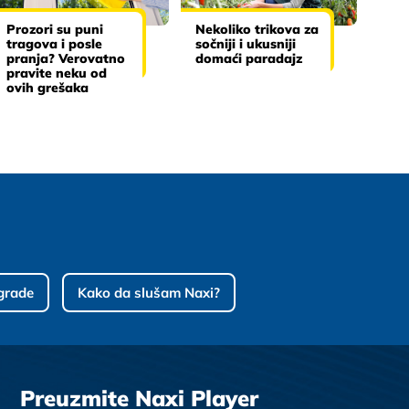
Prozori su puni
Nekoliko trikova za
tragova i posle
sočniji i ukusniji
pranja? Verovatno
domaći paradajz
pravite neku od
ovih grešaka
grade
Kako da slušam Naxi?
Preuzmite Naxi Player