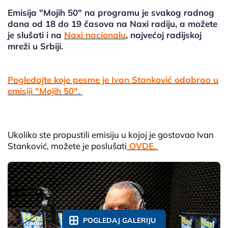
Emisija "Mojih 50" na programu je svakog radnog
dana od 18 do 19 časova na Naxi radiju, a možete
je slušati i na
Naxi nacionalu
, najvećoj radijskoj
mreži u Srbiji.
Pogledajte koje pesme je Ivan Stanković odabrao u
emisiji "Mojih 50".
Ukoliko ste propustili emisiju u kojoj je gostovao Ivan
Stanković, možete je poslušati
OVDE.
POGLEDAJ GALERIJU