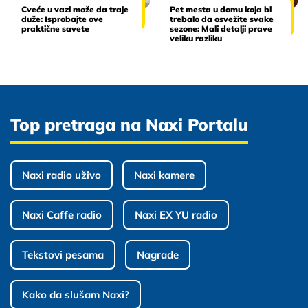
Cveće u vazi može da traje
Pet mesta u domu koja bi
duže: Isprobajte ove
trebalo da osvežite svake
praktične savete
sezone: Mali detalji prave
veliku razliku
Top pretraga na Naxi Portalu
Naxi radio uživo
Naxi kamere
Naxi Caffe radio
Naxi EX YU radio
Tekstovi pesama
Nagrade
Kako da slušam Naxi?