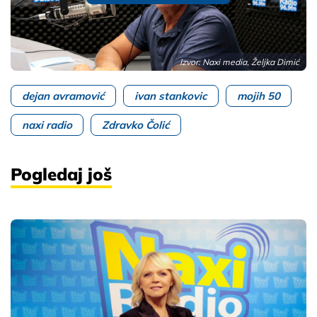
Izvor: Naxi media, Željka Dimić
dejan avramović
ivan stankovic
mojih 50
naxi radio
Zdravko Čolić
Pogledaj još