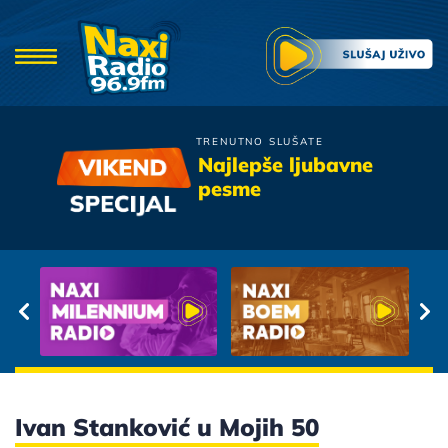
TRENUTNO SLUŠATE
Danijela
Najlepše ljubavne
Da Je Sladje Zaspati
pesme
Ivan Stanković u Mojih 50