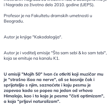
i Nagrada za životno delo 2010. godine (UEPS).
Profesor je na Fakultetu dramskih umetnosti u
Beogradu.
Autor je knjige "Kakodalogija".
Autor je i voditelj emisije "Šta sam sebi & ko sam tebi",
koja se emituje na kanalu K1.
U emisiji "Mojih 50" Ivan će otkriti koji muzičar mu
je ''strašno išao na nerve'', ali se kasnije čak i
sprijateljio s njim, saznaćete i koju pesmu je
zapevao kada se popeo na jedan od vrhova
Himalaja, kao i to koja je pesma "čisti optimizam",
a koja "prljavi naturalizam".