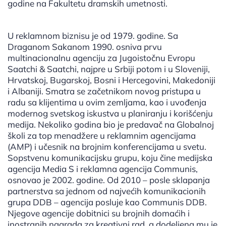
godine na Fakultetu dramskih umetnosti.
U reklamnom biznisu je od 1979. godine. Sa
Draganom Sakanom 1990. osniva prvu
multinacionalnu agenciju za Jugoistočnu Evropu
Saatchi & Saatchi, najpre u Srbiji potom i u Sloveniji,
Hrvatskoj, Bugarskoj, Bosni i Hercegovini, Makedoniji
i Albaniji. Smatra se začetnikom novog pristupa u
radu sa klijentima u ovim zemljama, kao i uvođenja
modernog svetskog iskustva u planiranju i korišćenju
medija. Nekoliko godina bio je predavač na Globalnoj
školi za top menadžere u reklamnim agencijama
(AMP) i učesnik na brojnim konferencijama u svetu.
Sopstvenu komunikacijsku grupu, koju čine medijska
agencija Media S i reklamna agencija Communis,
osnovao je 2002. godine. Od 2010 – posle sklapanja
partnerstva sa jednom od najvećih komunikacionih
grupa DDB – agencija posluje kao Communis DDB.
Njegove agencije dobitnici su brojnih domaćih i
inostranih nagrada za kreativni rad, a dodeljena mu je