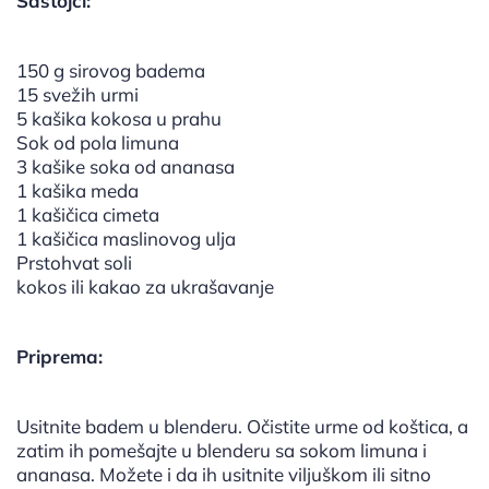
Sastojci:
150 g sirovog badema
15 svežih urmi
5 kašika kokosa u prahu
Sok od pola limuna
3 kašike soka od ananasa
1 kašika meda
1 kašičica cimeta
1 kašičica maslinovog ulja
Prstohvat soli
kokos ili kakao za ukrašavanje
Priprema:
Usitnite badem u blenderu. Očistite urme od koštica, a
zatim ih pomešajte u blenderu sa sokom limuna i
ananasa. Možete i da ih usitnite viljuškom ili sitno