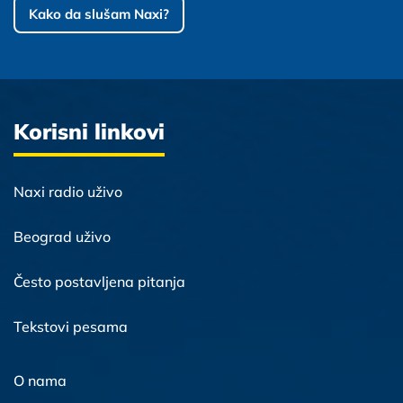
Kako da slušam Naxi?
Korisni linkovi
Naxi radio uživo
Beograd uživo
Često postavljena pitanja
Tekstovi pesama
O nama