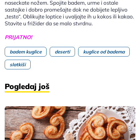
naseckate nožem. Spojite badem, urme i ostale
sastojke i dobro promešajte dok ne dobijete lepljivo
„testo“. Oblikujte loptice i uvaljajte ih u kokos ili kakao.
Stavite u frižider da se malo stvrdnu.
PRIJATNO!
badem kuglice
deserti
kuglice od badema
slatkiši
Pogledaj još