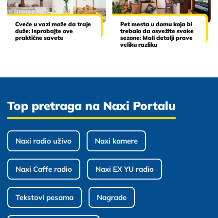
Cveće u vazi može da traje
Pet mesta u domu koja bi
duže: Isprobajte ove
trebalo da osvežite svake
praktične savete
sezone: Mali detalji prave
veliku razliku
Top pretraga na Naxi Portalu
Naxi radio uživo
Naxi kamere
Naxi Caffe radio
Naxi EX YU radio
Tekstovi pesama
Nagrade