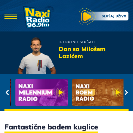
TRENUTNO SLUŠATE
Dino Dvornik
Dan sa Milošem
Tebi Pripadam
Lazićem
Fantastične badem kuglice