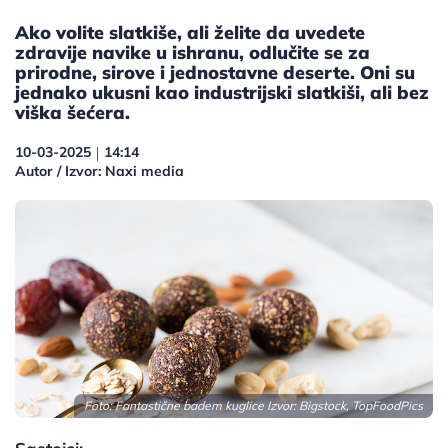
Ako volite slatkiše, ali želite da uvedete
zdravije navike u ishranu, odlučite se za
prirodne, sirove i jednostavne deserte. Oni su
jednako ukusni kao industrijski slatkiši, ali bez
viška šećera.
10-03-2025
14:14
|
Autor / Izvor: Naxi media
Foto: Fantastične badem kuglice Izvor: Bigstock, TopFoodPics