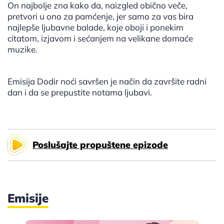
On najbolje zna kako da, naizgled obično veče,
pretvori u ono za pamćenje, jer samo za vas bira
najlepše ljubavne balade, koje oboji i ponekim
citatom, izjavom i sećanjem na velikane domaće
muzike.
Emisija Dodir noći savršen je način da završite radni
dan i da se prepustite notama ljubavi.
Poslušajte propuštene epizode
Emisije