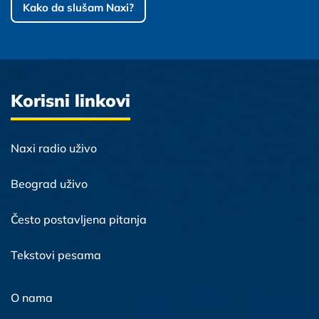
Kako da slušam Naxi?
Korisni linkovi
Naxi radio uživo
Beograd uživo
Često postavljena pitanja
Tekstovi pesama
O nama