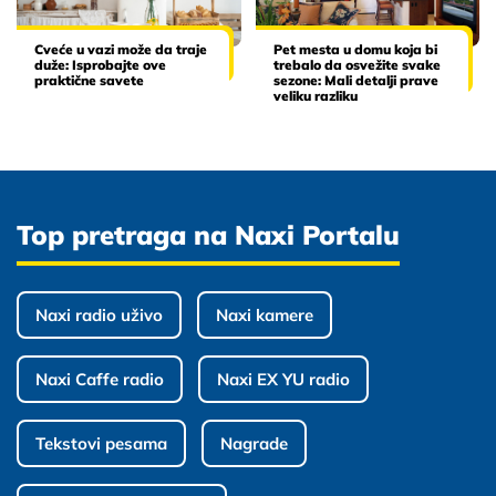
Cveće u vazi može da traje
Pet mesta u domu koja bi
duže: Isprobajte ove
trebalo da osvežite svake
praktične savete
sezone: Mali detalji prave
veliku razliku
Top pretraga na Naxi Portalu
Naxi radio uživo
Naxi kamere
Naxi Caffe radio
Naxi EX YU radio
Tekstovi pesama
Nagrade