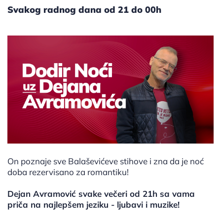
Svakog radnog dana od 21 do 00h
On poznaje sve Balaševićeve stihove i zna da je noć
doba rezervisano za romantiku!
Dejan Avramović svake večeri od 21h sa vama
priča na najlepšem jeziku - ljubavi i muzike!