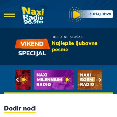
TRENUTNO SLUŠATE
Valentino
Najlepše ljubavne
Samo Sklopi Okice
pesme
Dodir noći