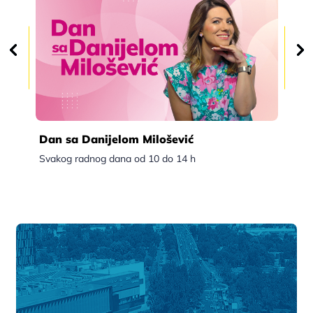
Dan sa Danijelom Milošević
Po
Svakog radnog dana od 10 do 14 h
Sva