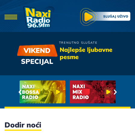
TRENUTNO SLUŠATE
Bajaga i Losa
Najlepše ljubavne
A ti se neces vratiti
pesme
Dodir noći