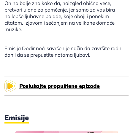
On najbolje zna kako da, naizgled obično veče,
pretvori u ono za pamćenje, jer samo za vas bira
najlepše ljubavne balade, koje oboji i ponekim
citatom, izjavom i sećanjem na velikane domaće
muzike.
Emisija Dodir noći savršen je način da završite radni
dan i da se prepustite notama ljubavi.
Poslušajte propuštene epizode
Emisije