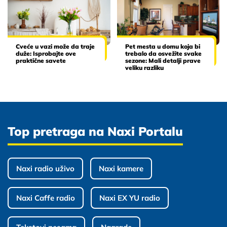
Cveće u vazi može da traje
Pet mesta u domu koja bi
duže: Isprobajte ove
trebalo da osvežite svake
praktične savete
sezone: Mali detalji prave
veliku razliku
Top pretraga na Naxi Portalu
Naxi radio uživo
Naxi kamere
Naxi Caffe radio
Naxi EX YU radio