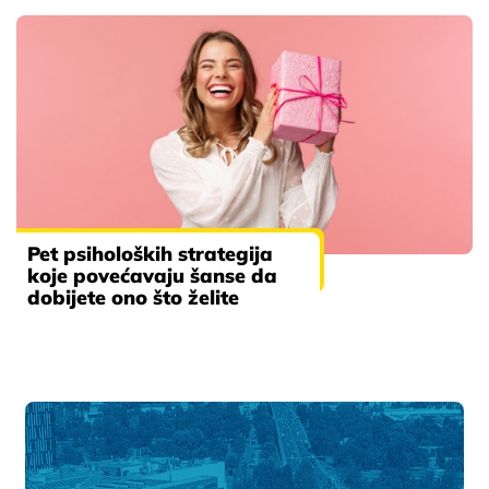
Pet psiholoških strategija
koje povećavaju šanse da
dobijete ono što želite