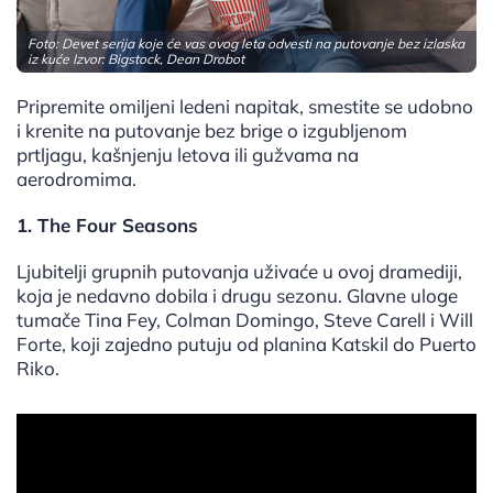
Foto: Devet serija koje će vas ovog leta odvesti na putovanje bez izlaska
iz kuće Izvor: Bigstock, Dean Drobot
Pripremite omiljeni ledeni napitak, smestite se udobno
i krenite na putovanje bez brige o izgubljenom
prtljagu, kašnjenju letova ili gužvama na
aerodromima.
1. The Four Seasons
Ljubitelji grupnih putovanja uživaće u ovoj dramediji,
koja je nedavno dobila i drugu sezonu. Glavne uloge
tumače Tina Fey, Colman Domingo, Steve Carell i Will
Forte, koji zajedno putuju od planina Katskil do Puerto
Riko.