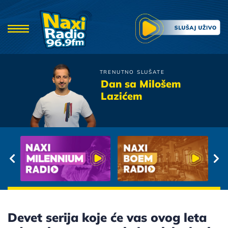
TRENUTNO SLUŠATE
Severina
Dan sa Milošem
Pogled Ispod Obrva
Lazićem
Devet serija koje će vas ovog leta