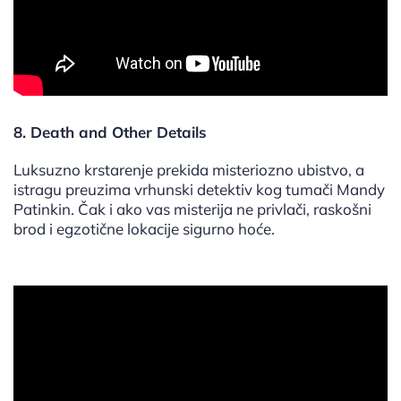
8. Death and Other Details
Luksuzno krstarenje prekida misteriozno ubistvo, a
istragu preuzima vrhunski detektiv kog tumači Mandy
Patinkin. Čak i ako vas misterija ne privlači, raskošni
brod i egzotične lokacije sigurno hoće.