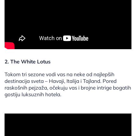
2. The White Lotus
Tokom tri sezone vodi vas na neke od najlepših
destinacija sveta – Havaji, Italija i Tajland. Pored
raskošnih pejzaža, očekuju vas i brojne intrige bogatih
gostiju luksuznih hotela.