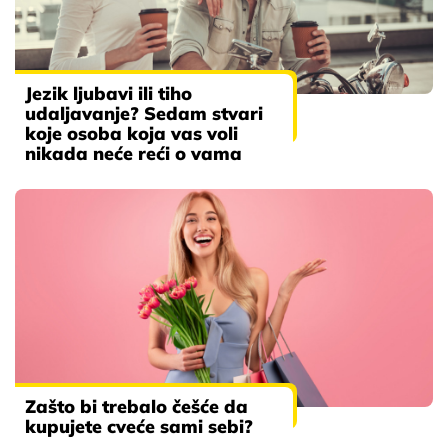
Jezik ljubavi ili tiho
udaljavanje? Sedam stvari
koje osoba koja vas voli
nikada neće reći o vama
Zašto bi trebalo češće da
kupujete cveće sami sebi?