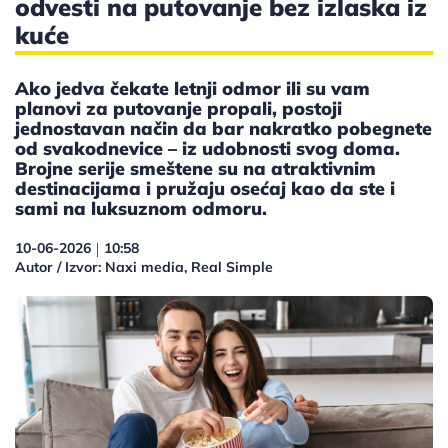
odvesti na putovanje bez izlaska iz
kuće
Ako jedva čekate letnji odmor ili su vam
planovi za putovanje propali, postoji
jednostavan način da bar nakratko pobegnete
od svakodnevice – iz udobnosti svog doma.
Brojne serije smeštene su na atraktivnim
destinacijama i pružaju osećaj kao da ste i
sami na luksuznom odmoru.
10-06-2026
10:58
|
Autor / Izvor: Naxi media, Real Simple