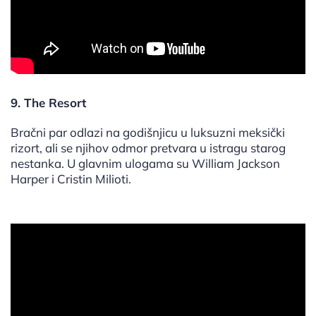
9. The Resort
Bračni par odlazi na godišnjicu u luksuzni meksički
rizort, ali se njihov odmor pretvara u istragu starog
nestanka. U glavnim ulogama su William Jackson
Harper i Cristin Milioti.