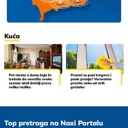
Kuća
Pet mesta u domu koja bi
Prozori su puni tragova i
trebalo da osvežite svake
posle pranja? Verovatno
sezone: Mali detalji prave
pravite neku od ovih
veliku razliku
grešaka
Top pretraga na Naxi Portalu