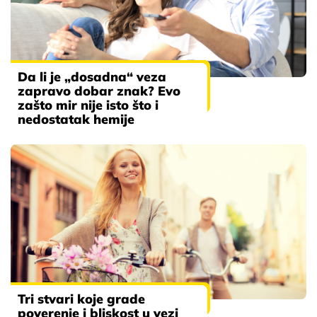
Da li je „dosadna“ veza
zapravo dobar znak? Evo
zašto mir nije isto što i
nedostatak hemije
Tri stvari koje grade
poverenje i bliskost u vezi