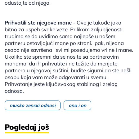
odustajte od njega.
Prihvatili ste njegove mane -
Ovo je takođe jako
bitno za uspeh svake veze. Prilikom zaljubljenosti
trudimo se da uvidimo samo najlepše u našem
partneru ostavljajući mane po strani. Ipak, nijedna
osoba nije savršena i svi mi posedujemo vrline i mane.
Ukoliko ste spremni da se nosite sa partnerovim
manama, da ih prihvatite i ne težite da menjate
partnera u njegovoj suštini, budite sigurni da ste našli
osobu koja vam može odgovarati u svemu.
Prihvatanje jeste ključ svakog stabilnog i zrelog
odnosa.
musko zenski odnosi
ona i on
Pogledaj još