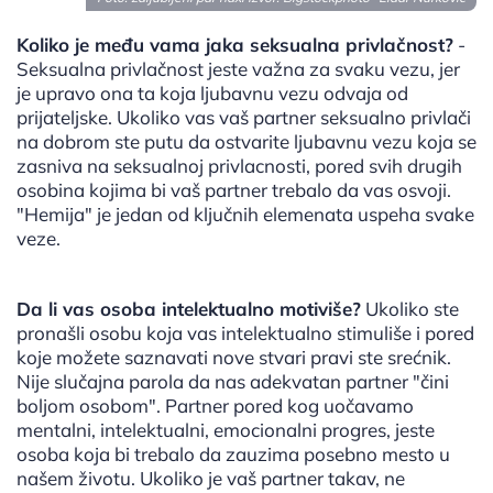
Koliko je među vama jaka seksualna privlačnost?
-
Seksualna privlačnost jeste važna za svaku vezu, jer
je upravo ona ta koja ljubavnu vezu odvaja od
prijateljske. Ukoliko vas vaš partner seksualno privlači
na dobrom ste putu da ostvarite ljubavnu vezu koja se
zasniva na seksualnoj privlacnosti, pored svih drugih
osobina kojima bi vaš partner trebalo da vas osvoji.
"Hemija" je jedan od ključnih elemenata uspeha svake
veze.
Da li vas osoba intelektualno motiviše?
Ukoliko ste
pronašli osobu koja vas intelektualno stimuliše i pored
koje možete saznavati nove stvari pravi ste srećnik.
Nije slučajna parola da nas adekvatan partner "čini
boljom osobom". Partner pored kog uočavamo
mentalni, intelektualni, emocionalni progres, jeste
osoba koja bi trebalo da zauzima posebno mesto u
našem životu. Ukoliko je vaš partner takav, ne