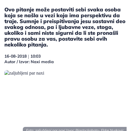
Ovo pitanje može postaviti sebi svaka osoba
koja se našla u vezi koja ima perspektivu da
traje. Sumnje i preispitivanja jesu sastavni deo
svakog odnosa, pa i ljubavne veze, stoga,
ukoliko i sami niste sigurni da li ste pronašli
pravu osobu za vas, postavite sebi ovih
nekoliko pitanja.
16-08-2018
10:03
|
Autor / Izvor: Naxi media
Foto: zaljubljeni par naxi Izvor:
Bigstockphoto- Eldar Nurkovic