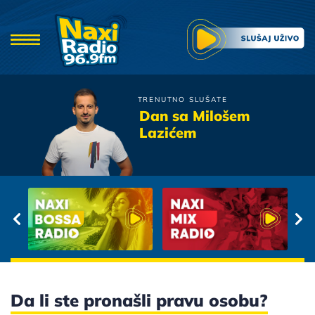
TRENUTNO SLUŠATE
Jakov Jozinovic
Dan sa Milošem
Neces Spavati
Lazićem
Da li ste pronašli pravu osobu?