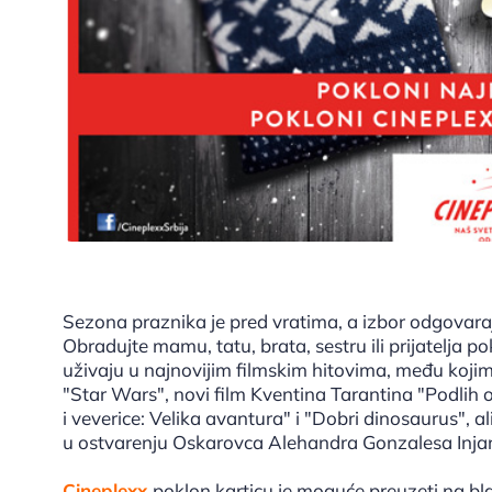
Sezona praznika je pred vratima, a izbor odgovar
Obradujte mamu, tatu, brata, sestru ili prijatelja 
uživaju u najnovijim filmskim hitovima, među koji
"Star Wars", novi film Kventina Tarantina "Podlih
i veverice: Velika avantura" i "Dobri dinosaurus", 
u ostvarenju Oskarovca Alehandra Gonzalesa Injar
Cineplexx
poklon karticu je moguće preuzeti na bl