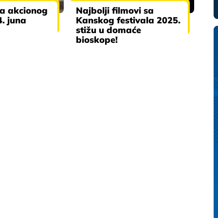
ra akcionog
Najbolji filmovi sa
4. juna
Kanskog festivala 2025.
stižu u domaće
bioskope!