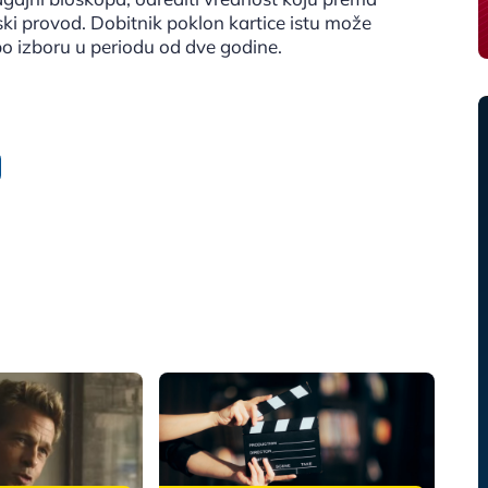
ski provod. Dobitnik poklon kartice istu može
u po izboru u periodu od dve godine.