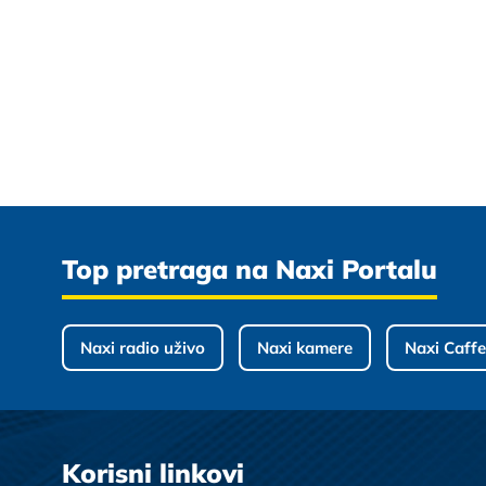
Top pretraga na Naxi Portalu
Naxi radio uživo
Naxi kamere
Naxi Caffe
Korisni linkovi