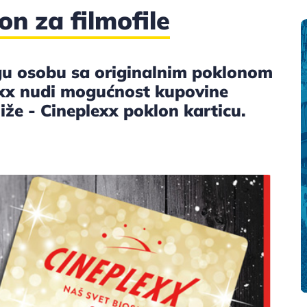
on za filmofile
agu osobu sa originalnim poklonom
exx nudi mogućnost kupovine
iže - Cineplexx poklon karticu.