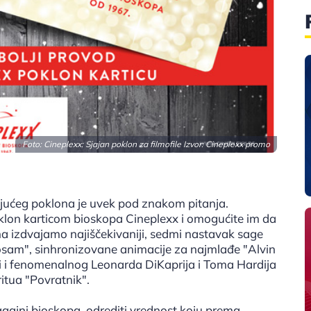
Foto: Cineplexx: Sjajan poklon za filmofile Izvor: Cineplexx promo
ajućeg poklona je uvek pod znakom pitanja.
poklon karticom bioskopa Cineplexx i omogućite im da
ma izdvajamo najiščekivaniji, sedmi nastavak sage
 osam", sinhronizovane animacije za najmlađe "Alvin
ali i fenomenalnog Leonarda DiKaprija i Toma Hardija
itua "Povratnik".
agajni bioskopa, odrediti vrednost koju prema