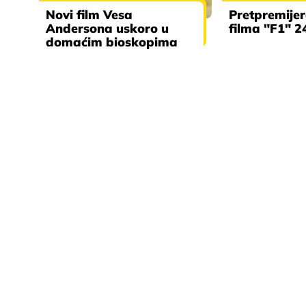
Novi film Vesa
Pretpremije
Andersona uskoro u
filma "F1" 2
domaćim bioskopima