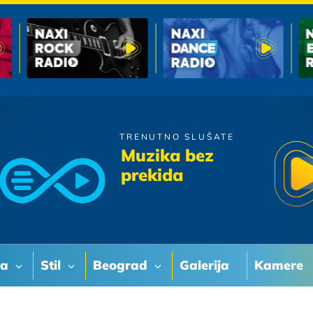
TRENUTNO SLUŠATE
Tony Cetinski
Muzika bez
Vjera Nevjera
prekida
va
Stil
Beograd
Galerija
Kamere