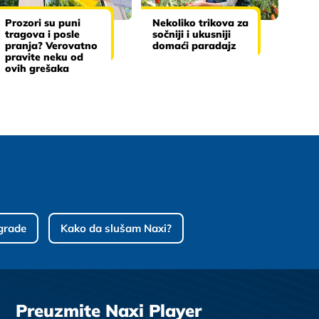
Prozori su puni
Nekoliko trikova za
tragova i posle
sočniji i ukusniji
pranja? Verovatno
domaći paradajz
pravite neku od
ovih grešaka
grade
Kako da slušam Naxi?
Preuzmite Naxi Player