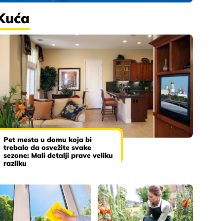
Kuća
Pet mesta u domu koja bi
trebalo da osvežite svake
sezone: Mali detalji prave veliku
razliku