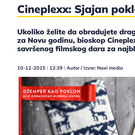
Cineplexx: Sjajan pokl
Ukoliko želite da obradujete dr
za Novu godinu, bioskop Cinepl
savršenog filmskog dara za najbl
10-12-2015
12:39
Autor / Izvor: Naxi media
|
|