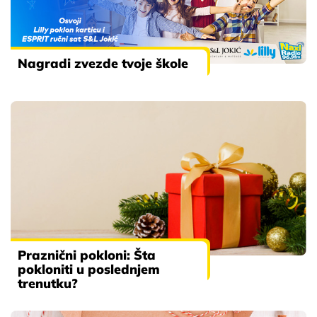
Nagradi zvezde tvoje škole
Praznični pokloni: Šta
pokloniti u poslednjem
trenutku?