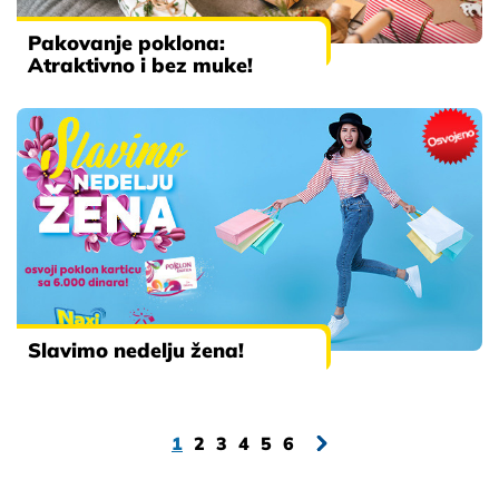
Pakovanje poklona:
Atraktivno i bez muke!
Slavimo nedelju žena!
1
2
3
4
5
6