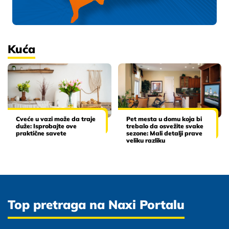
Kuća
Cveće u vazi može da traje
Pet mesta u domu koja bi
duže: Isprobajte ove
trebalo da osvežite svake
praktične savete
sezone: Mali detalji prave
veliku razliku
Top pretraga na Naxi Portalu