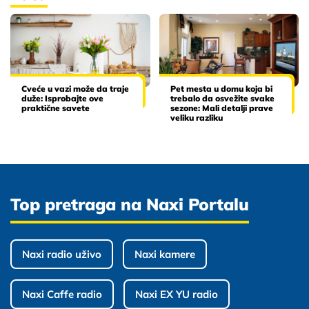
Cveće u vazi može da traje
Pet mesta u domu koja bi
duže: Isprobajte ove
trebalo da osvežite svake
praktične savete
sezone: Mali detalji prave
veliku razliku
Top pretraga na Naxi Portalu
Naxi radio uživo
Naxi kamere
Naxi Caffe radio
Naxi EX YU radio