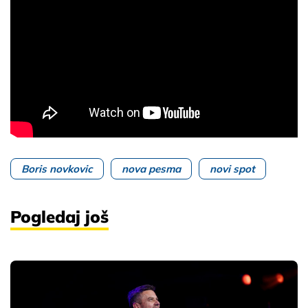
Boris novkovic
nova pesma
novi spot
Pogledaj još