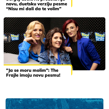
novu, duetsku verziju pesme
“Nisu mi dali da te volim”
"Ja se moru molim": The
Frajle imaju novu pesmu!