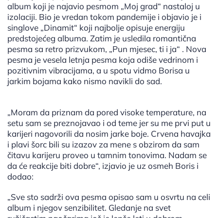
album koji je najavio pesmom „Moj grad“ nastaloj u
izolaciji. Bio je vredan tokom pandemije i objavio je i
singlove „Dinamit“ koji najbolje opisuje energiju
predstojećeg albuma. Zatim je usledila romantična
pesma sa retro prizvukom, „Pun mjesec, ti i ja“ . Nova
pesma je vesela letnja pesma koja odiše vedrinom i
pozitivnim vibracijama, a u spotu vidmo Borisa u
jarkim bojama kako nismo navikli do sad.
„Moram da priznam da pored visoke temperature, na
setu sam se preznojavao i od teme jer su me prvi put u
karijeri nagovorili da nosim jarke boje. Crvena havajka
i plavi šorc bili su izazov za mene s obzirom da sam
čitavu karijeru proveo u tamnim tonovima. Nadam se
da će reakcije biti dobre“, izjavio je uz osmeh Boris i
dodao:
„Sve sto sadrži ova pesma opisao sam u osvrtu na celi
album i njegov senzibilitet. Gledanje na svet