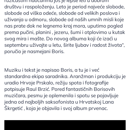
ružičastim naočarima još je lepše leti u dobrom
društvu i raspoloženju. Leto je period najveće slobode,
slobode od viška odeće, slobode od velikih poslova i
uživanja u odmoru, slobode od naših umnih misli koje
nas prate dok ne legnemo kraj mora, uputimo pogled
prema pučini, planini , jezeru, šumi i otplovimo u kutak
svog mira i mašte. Do novog albuma koji će izaći u
septembru uživajte u letu, širite ljubav i radost života“,
poručio je nasmejani Boris.
Muziku i tekst je napisao Boris, a tu je i već
standardna ekipa saradnika. Aranžman i produkciju je
uradio Hrvoje Prskalo, režiju spota i fotografije
potpisuje Raul Brzić. Pored fantastičnih Borisovih
muzičara, pesmu je oplemenila i spotu se pojavljuje
jedna od najboljih saksofonista u Hrvatskoj Lana
Škrgetić , koja je objavila i svoj album prvenac.