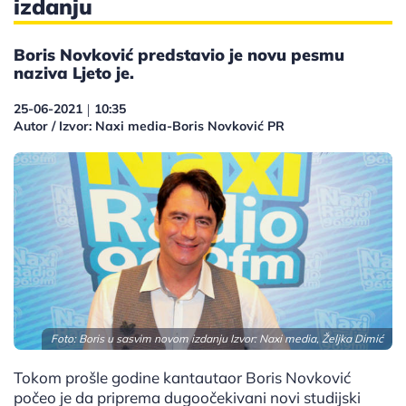
izdanju
Boris Novković predstavio je novu pesmu
naziva Ljeto je.
25-06-2021
10:35
|
Autor / Izvor: Naxi media-Boris Novković PR
Foto: Boris u sasvim novom izdanju Izvor: Naxi media, Željka Dimić
Tokom prošle godine kantautaor Boris Novković
počeo je da priprema dugoočekivani novi studijski