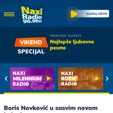
TRENUTNO SLUŠATE
Piloti
Najlepše ljubavne
Zaboravljeni
pesme
Boris Novković u sasvim novom