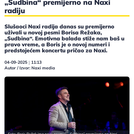
„Sudbina“ premijerno na Naxi
radiju
Slušaoci Naxi radija danas su premijerno
uživali u novoj pesmi Borisa Režaka,
„Sudbina“. Emotivna balada stiže nam baš u
pravo vreme, a Boris je o novoj numeri i
predstojećem koncertu pričao za Naxi.
04-09-2025
11:13
|
Autor / Izvor: Naxi media
Foto: Boris Režak ima novu pesmu - „Sudbina“ premijerno na Naxi