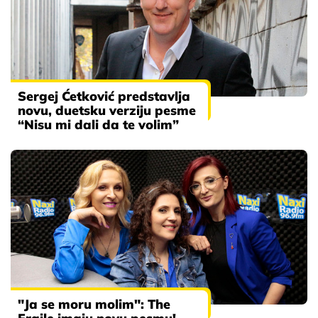
Sergej Ćetković predstavlja
novu, duetsku verziju pesme
“Nisu mi dali da te volim”
"Ja se moru molim": The