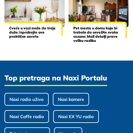
Cveće u vazi može da traje
Pet mesta u domu koja bi
duže: Isprobajte ove
trebalo da osvežite svake
praktične savete
sezone: Mali detalji prave
veliku razliku
Top pretraga na Naxi Portalu
Naxi radio uživo
Naxi kamere
Naxi Caffe radio
Naxi EX YU radio