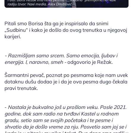
radiju Izvor: Naxi media, Alex Dmitrović
Pitali smo Borisa šta ga je inspirisalo da snimi
„Sudbinu“ i kako je došlo do ovog trenutka u njegovoj
karijeri.
- Razmišljam samo srcem. Samo emocija, ljubav i
energija. I, naravno, smeh -
odgovorio je Režak.
Šarmantni pevač, poznat po pesmama koje nam uvek
dotaknu dušu dodao je i da je ova pesma dugo čekala
pravi trenutak.
-
Nastala je bukvalno još u prošlom veku. Posle 2021.
godine, dok sam radio na tvrđavi Kastel u rodnom
gradu, setio sam se svojih početaka i te pesme i
shvatio da je došlo vreme za nju. Posvetio sam joj se i