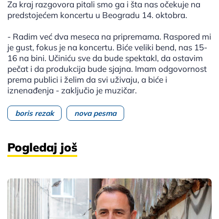
Za kraj razgovora pitali smo ga i šta nas očekuje na
predstojećem koncertu u Beogradu 14. oktobra.
- Radim već dva meseca na pripremama. Raspored mi
je gust, fokus je na koncertu. Biće veliki bend, nas 15-
16 na bini. Učiniću sve da bude spektakl, da ostavim
pečat i da produkcija bude sjajna. Imam odgovornost
prema publici i želim da svi uživaju, a biće i
iznenađenja - zaključio je muzičar.
boris rezak
nova pesma
Pogledaj još