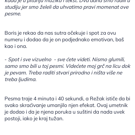
kada je u pitanju muzika i tekst. Dva dana smo radili u
studiju jer smo želeli da uhvatimo pravi momenat ove
pesme.
Boris je rekao da nas sutra očekuje i spot za ovu
numeru i dodao da je on podjednako emotivan, baš
kao i ona.
-
Spot i sve vizuelno - sve ćete videti. Nismo glumili,
samo smo bili u toj pesmi. Videćete moj grč na licu dok
je pevam. Treba raditi stvari prirodno i ništa više ne
treba ljudima.
Pesma traje 4 minuta i 40 sekundi, a Režak ističe da bi
svako skraćivanje umanjilo njen efekat. Ovaj umetnik
je dodao i da je njena poruka u suštini da nada uvek
postoji, iako je kraj tužan.