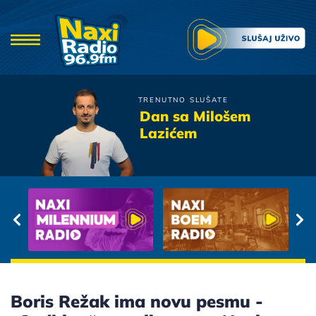
TRENUTNO SLUŠATE
Tony Cetinski
Dan sa Milošem
Jednom u zivotu
Lazićem
Boris Režak ima novu pesmu -