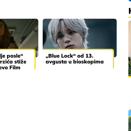
lje posle“
„Blue Lock“ od 13.
rzića stiže
avgusta u bioskopima
evo Film