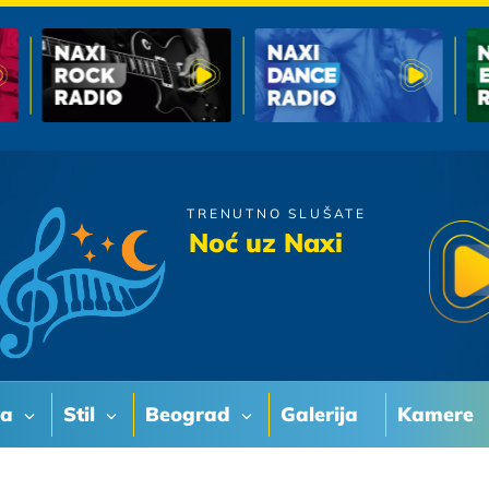
TRENUTNO SLUŠATE
Bijelo Dugme
Noć uz Naxi
Ima Neka Tajna Veza
va
Stil
Beograd
Galerija
Kamere