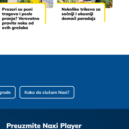
Prozori su puni
Nekoliko trikova za
tragova i posle
sočniji i ukusniji
pranja? Verovatno
domaći paradajz
pravite neku od
ovih grešaka
grade
Kako da slušam Naxi?
Preuzmite Naxi Player