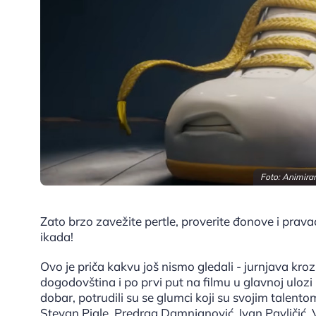
Foto: Animiran
Zato brzo zavežite pertle, proverite đonove i prava
ikada!
Ovo je priča kakvu još nismo gledali - jurnjava kr
dogodovština i po prvi put na filmu u glavnoj ulo
dobar, potrudili su se glumci koji su svojim talent
Stevan Piale, Predrag Damnjanović, Ivan Pavličić, V