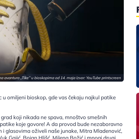
a avantura „Tike” u bioskopima od 14. maja Izvor: YouTube printscreen
c u omiljeni bioskop, gde vas čekaju najkul patike
oz grad koji nikada ne spava, mnoštvo smešnih
zi patike koje govore! A da provod bude nezaboravno
om i glasovima oživeli naše junake, Mitra Mladenović,
uk Gajić, Bojan Hlišć, Milena Božić i mnogi drugi.