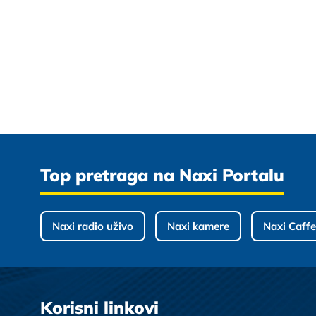
Top pretraga na Naxi Portalu
Naxi radio uživo
Naxi kamere
Naxi Caffe
Korisni linkovi