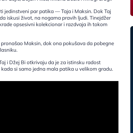
i jedinstveni par patika — Taja i Maksin. Dok Taj
 da iskusi život, na nogama pravih ljudi. Tinejdžer
 krade opsesivni kolekcionar i razdvaja ih tokom
 bi pronašao Maksin, dok ona pokušava da pobegne
lasniku.
j i Džej Bi otkrivaju da je za istinsku radost
ak i kada si samo jedna mala patika u velikom gradu.