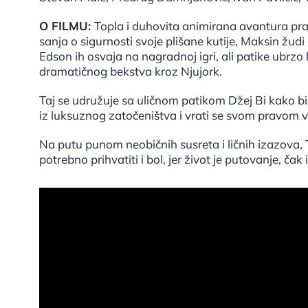
O FILMU:
Topla i duhovita animirana avantura prat
sanja o sigurnosti svoje plišane kutije, Maksin žudi
Edson ih osvaja na nagradnoj igri, ali patike ubrzo
dramatičnog bekstva kroz Njujork.
Taj se udružuje sa uličnom patikom Džej Bi kako
iz luksuznog zatočeništva i vrati se svom pravom v
Na putu punom neobičnih susreta i ličnih izazova, Ta
potrebno prihvatiti i bol, jer život je putovanje, č