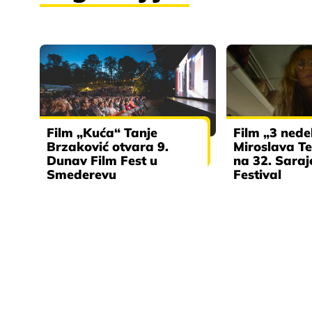
Film „Kuća“ Tanje
Film „3 nede
Brzaković otvara 9.
Miroslava Te
Dunav Film Fest u
na 32. Saraj
Smederevu
Festival