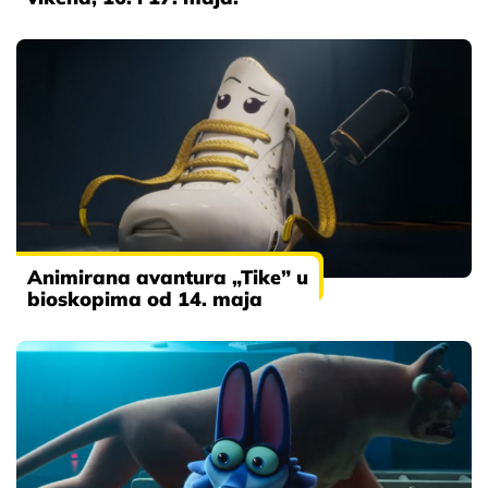
Animirana avantura „Tike” u
bioskopima od 14. maja