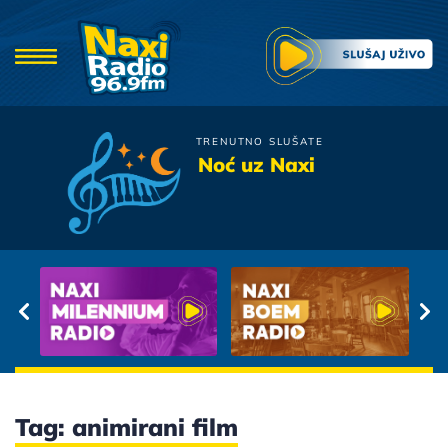
TRENUTNO SLUŠATE
Piloti
Noć uz Naxi
To Je Sudbina
Tag: animirani film