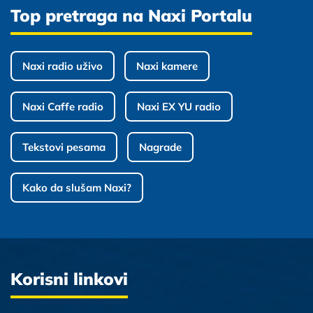
Top pretraga na Naxi Portalu
Naxi radio uživo
Naxi kamere
Naxi Caffe radio
Naxi EX YU radio
Tekstovi pesama
Nagrade
Kako da slušam Naxi?
Korisni linkovi