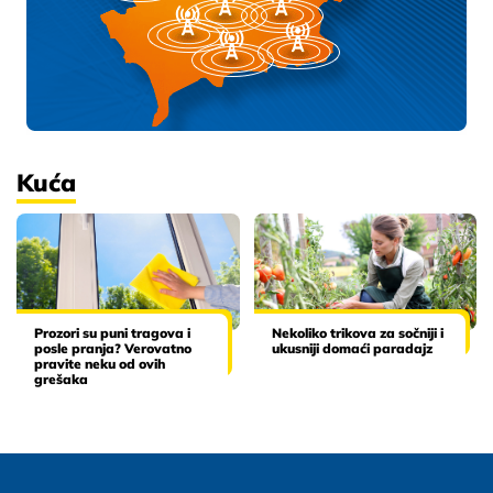
Kuća
Prozori su puni tragova i
Nekoliko trikova za sočniji i
posle pranja? Verovatno
ukusniji domaći paradajz
pravite neku od ovih
grešaka