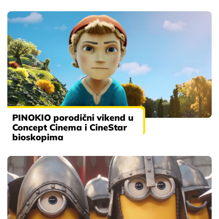
PINOKIO porodični vikend u
Concept Cinema i CineStar
bioskopima