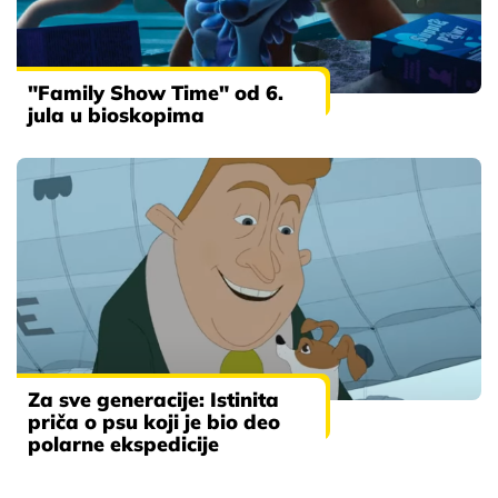
"Family Show Time" od 6.
jula u bioskopima
Za sve generacije: Istinita
priča o psu koji je bio deo
polarne ekspedicije