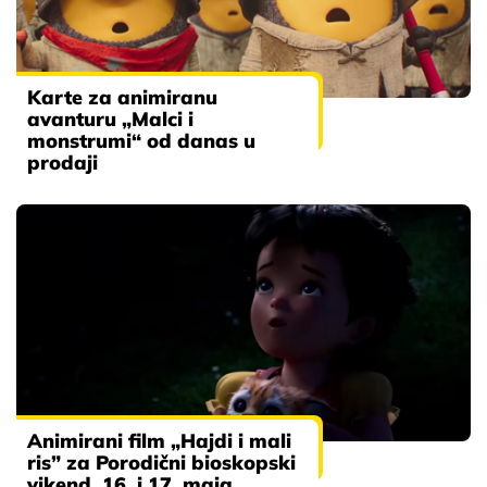
Karte za animiranu
avanturu „Malci i
monstrumi“ od danas u
prodaji
Animirani film „Hajdi i mali
ris” za Porodični bioskopski
vikend, 16. i 17. maja.