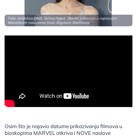
Foto: Anđelina Džoli, Selma Hajek, Skarlet Johanson u najnovijim
Marvelovim naslovima Izvor: Bigstock-Starfrenzy
Osim što je najavio datume prikazivanja filmova u
bioskopima MARVEL otkriva i NOVE naslove