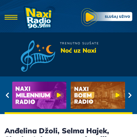
TRENUTNO SLUŠATE
Crvena Jabuka
Noć uz Naxi
Sad Je Srce Stijena
Anđelina Džoli, Selma Hajek,