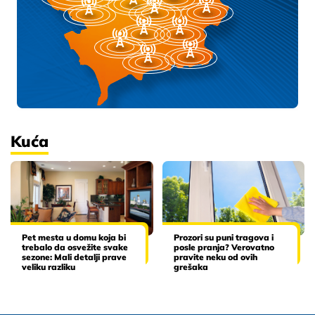
Kuća
Pet mesta u domu koja bi
Prozori su puni tragova i
trebalo da osvežite svake
posle pranja? Verovatno
sezone: Mali detalji prave
pravite neku od ovih
veliku razliku
grešaka