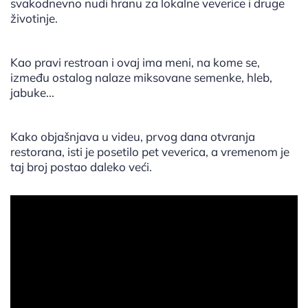
svakodnevno nudi hranu za lokalne veverice i druge
životinje.
Kao pravi restroan i ovaj ima meni, na kome se,
između ostalog nalaze miksovane semenke, hleb,
jabuke...
Kako objašnjava u videu, prvog dana otvranja
restorana, isti je posetilo pet veverica, a vremenom je
taj broj postao daleko veći.