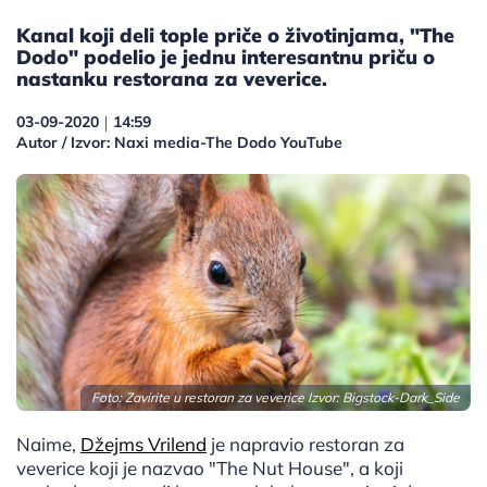
Kanal koji deli tople priče o životinjama, "The
Dodo" podelio je jednu interesantnu priču o
nastanku restorana za veverice.
03-09-2020
14:59
|
Autor / Izvor: Naxi media-The Dodo YouTube
Foto: Zavirite u restoran za veverice Izvor: Bigstock-Dark_Side
Naime,
Džejms Vrilend
je napravio restoran za
veverice koji je nazvao "The Nut House", a koji