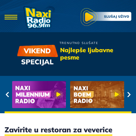
TRENUTNO SLUŠATE
Sergej Cetkovic
Najlepše ljubavne
Pola Moga Svijeta
pesme
Zavirite u restoran za veverice