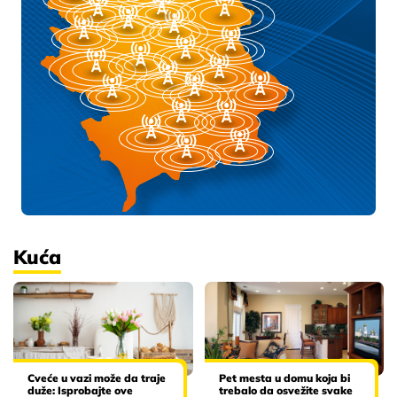
Kuća
Cveće u vazi može da traje
Pet mesta u domu koja bi
duže: Isprobajte ove
trebalo da osvežite svake