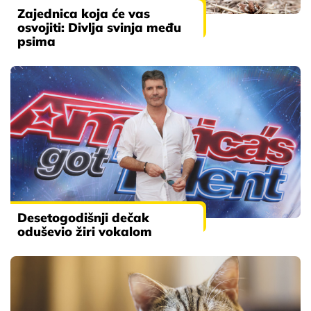
Zajednica koja će vas
osvojiti: Divlja svinja među
psima
Desetogodišnji dečak
oduševio žiri vokalom