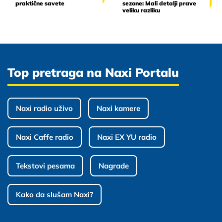
praktične savete
sezone: Mali detalji prave
veliku razliku
Top pretraga na Naxi Portalu
Naxi radio uživo
Naxi kamere
Naxi Caffe radio
Naxi EX YU radio
Tekstovi pesama
Nagrade
Kako da slušam Naxi?