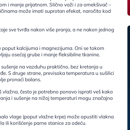
utom i manje prijatnom. Slično važi i za omekšivač –
ličinama može imati suprotan efekat, naročito kod
je sve tvrđa nakon više pranja, a ne nakon jednog
le poput kalcijuma i magnezijuma. Oni se tokom
ljaju osećaj grube i manje fleksibilne tkanine.
je sušenje na vazduhu praktično, bez kretanja u
rđe. S druge strane, previsoka temperatura u sušilici
lje pronaći balans.
 vlažna, često je potrebno ponovo isprati veš kako
iranja i sušenje na nižoj temperaturi mogu značajno
malo vlage (poput vlažne krpe) može opustiti vlakna
a ili korišćenje parne stanice za odeću.