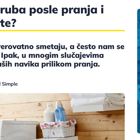
ruba posle pranja i
te?
 verovatno smetaju, a često nam se
a. Ipak, u mnogim slučajevima
ših navika prilikom pranja.
l Simple