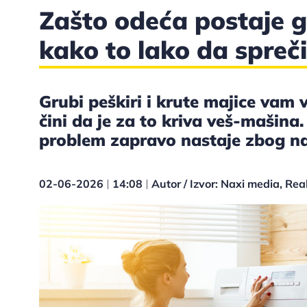
Zašto odeća postaje g
kako to lako da spreči
Grubi peškiri i krute majice vam
čini da je za to kriva veš-mašin
problem zapravo nastaje zbog na
02-06-2026
14:08
Autor / Izvor: Naxi media, Rea
|
|