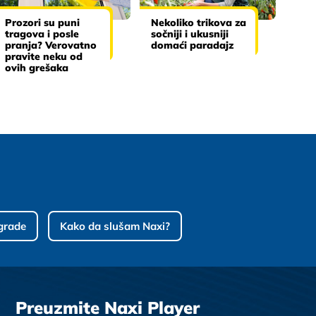
Prozori su puni
Nekoliko trikova za
tragova i posle
sočniji i ukusniji
pranja? Verovatno
domaći paradajz
pravite neku od
ovih grešaka
grade
Kako da slušam Naxi?
Preuzmite Naxi Player