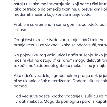
ostaju u vlaknima i stvaraju sloj koji odeću čini kr
iako bi trebalo da omekša tkaninu, u prevelikim ko
modernih mašina koje koriste manje vode.
Problem se vremenom samo gomila, pa odeća posta
ciklusa.
Drugi čest uzrok je tvrda voda, koja sadrži minera
pranja vezuju za vlakna i, kako se odeća suši, ostav
Na pojavu krutog veša utiče i način sušenja. Iako 
mašini vlakna ostaju „fiksirana“ i mogu delovati tv
takođe može doprineti gubitku mekoće, pa je najbo
Ako odeća već deluje grubo nakon pranja dok je još
bi se uklonio višak deterdženta. Dodatni ciklus isp
pomoći.
Kod već suve odeće, kratko vraćanje u sušilicu uz 
i vratiti mekoću. Mogu da pomognu i para iz kupatil