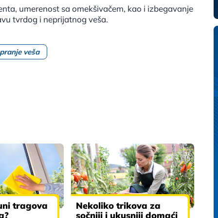
dženta, umerenost sa omekšivačem, kao i izbegavanje
u tvrdog i neprijatnog veša.
pranje veša
uni tragova
Nekoliko trikova za
ja?
sočniji i ukusniji domaći