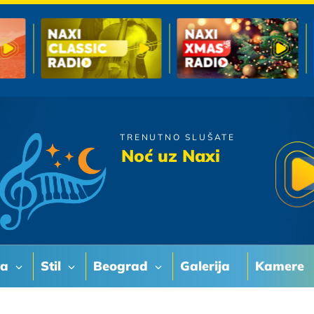
TRENUTNO SLUŠATE
Doris Dragovic
Noć uz Naxi
Moram
va
Stil
Beograd
Galerija
Kamere