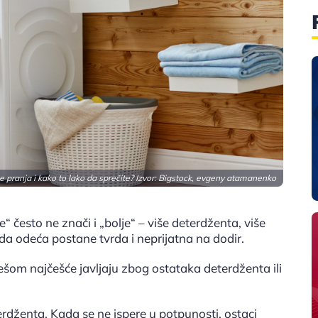
e pranja i kako to lako da sprečite? Izvor: Bigstock, evgeny atamanenko
“ često ne znači i „bolje“ – više deterdženta, više
a odeća postane tvrda i neprijatna na dodir.
ešom najčešće javljaju zbog ostataka deterdženta ili
erdženta. Kada se ne ispere u potpunosti, ostaci