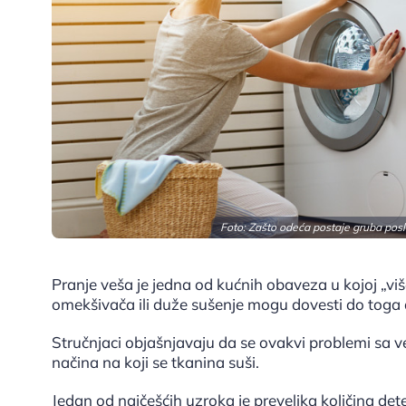
Foto: Zašto odeća postaje gruba posl
Pranje veša je jedna od kućnih obaveza u kojoj „više
omekšivača ili duže sušenje mogu dovesti do toga d
Stručnjaci objašnjavaju da se ovakvi problemi sa v
načina na koji se tkanina suši.
Jedan od najčešćih uzroka je prevelika količina det