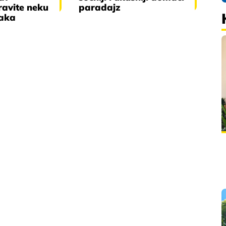
ravite neku
paradajz
šaka