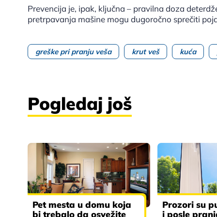
Prevencija je, ipak, ključna – pravilna doza deter
pretrpavanja mašine mogu dugoročno sprečiti pojav
greške pri pranju veša
krut veš
kuća
Pogledaj još
Pet mesta u domu koja
Prozori su p
bi trebalo da osvežite
i posle pran