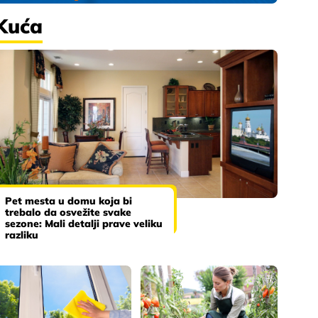
Kuća
Pet mesta u domu koja bi
trebalo da osvežite svake
sezone: Mali detalji prave veliku
razliku