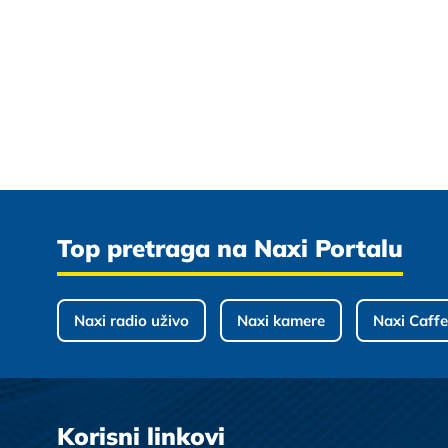
Top pretraga na Naxi Portalu
Naxi radio uživo
Naxi kamere
Naxi Caffe
Korisni linkovi