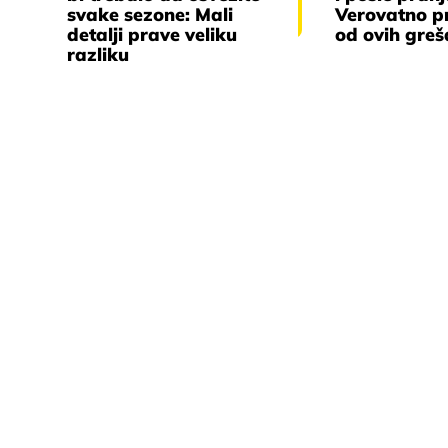
svake sezone: Mali
Verovatno p
detalji prave veliku
od ovih gre
razliku