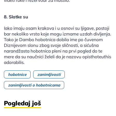
videti ruke i rezervoar za mastilo.
8. Slatke su
Iako imaju osam krakova i u osnovi su ljigave, postoji
bar nekoliko vrsta koje mogu izmame uzdah divljenja.
Tako je Dambo hobotnica dobila ime po čuvenom
Diznijevom slonu zbog svoje sličnosti, a sićušna
narandžasta hobotnica pleni na prvi pogled do te
mere da su naučnici želeli da je nazovu opisthoteuthis
adorabilis.
hobotnice
zanimljivosti
zanimljivosti o hobotnicama
Pogledaj još