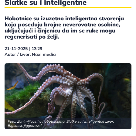
Slatke su i inteligentne
Hobotnice su izuzetno inteligentna stvorenja
koja poseduju brojne neverovatne osobine,
uključujući i činjenicu da im se ruke mogu
regenerisati po želji.
21-11-2025
13:29
|
Autor / Izvor: Naxi media
Foto: Zanimljivosti o hobotnicama: Slatke su i inteligentne Izvor:
Bigstock, jiggotravel