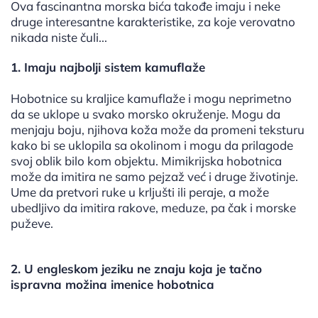
Ova fascinantna morska bića takođe imaju i neke
druge interesantne karakteristike, za koje verovatno
nikada niste čuli...
1. Imaju najbolji sistem kamuflaže
Hobotnice su kraljice kamuflaže i mogu neprimetno
da se uklope u svako morsko okruženje. Mogu da
menjaju boju, njihova koža može da promeni teksturu
kako bi se uklopila sa okolinom i mogu da prilagode
svoj oblik bilo kom objektu. Mimikrijska hobotnica
može da imitira ne samo pejzaž već i druge životinje.
Ume da pretvori ruke u krljušti ili peraje, a može
ubedljivo da imitira rakove, meduze, pa čak i morske
puževe.
2. U engleskom jeziku ne znaju koja je tačno
ispravna možina imenice hobotnica