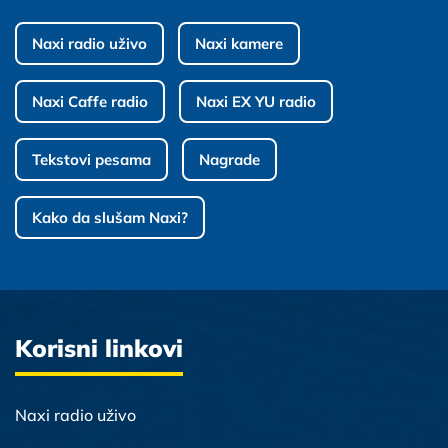
Naxi radio uživo
Naxi kamere
Naxi Caffe radio
Naxi EX YU radio
Tekstovi pesama
Nagrade
Kako da slušam Naxi?
Korisni linkovi
Naxi radio uživo