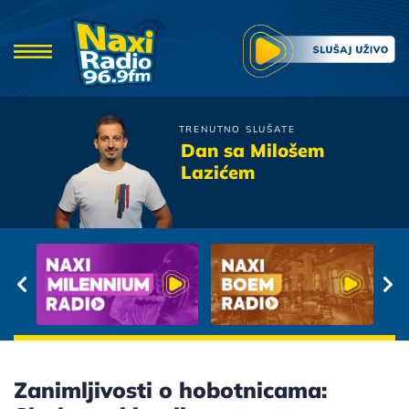
TRENUTNO SLUŠATE
Zana
Dan sa Milošem
Jabuke i Vino
Lazićem
Zanimljivosti o hobotnicama: