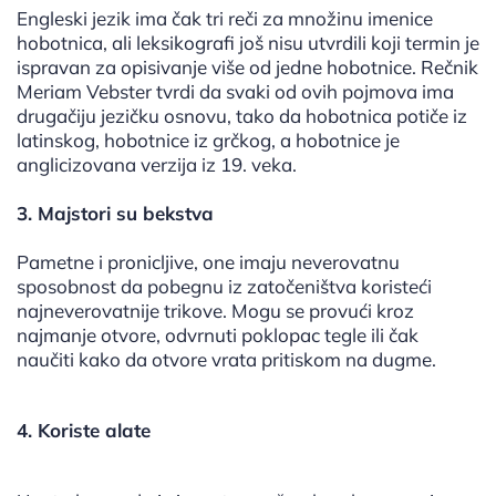
Engleski jezik ima čak tri reči za množinu imenice
hobotnica, ali leksikografi još nisu utvrdili koji termin je
ispravan za opisivanje više od jedne hobotnice. Rečnik
Meriam Vebster tvrdi da svaki od ovih pojmova ima
drugačiju jezičku osnovu, tako da hobotnica potiče iz
latinskog, hobotnice iz grčkog, a hobotnice je
anglicizovana verzija iz 19. veka.
3. Majstori su bekstva
Pametne i pronicljive, one imaju neverovatnu
sposobnost da pobegnu iz zatočeništva koristeći
najneverovatnije trikove. Mogu se provući kroz
najmanje otvore, odvrnuti poklopac tegle ili čak
naučiti kako da otvore vrata pritiskom na dugme.
4. Koriste alate