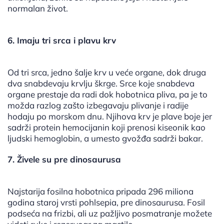
normalan život.
6. Imaju tri srca i plavu krv
Od tri srca, jedno šalje krv u veće organe, dok druga
dva snabdevaju krvlju škrge. Srce koje snabdeva
organe prestaje da radi dok hobotnica pliva, pa je to
možda razlog zašto izbegavaju plivanje i radije
hodaju po morskom dnu. Njihova krv je plave boje jer
sadrži protein hemocijanin koji prenosi kiseonik kao
ljudski hemoglobin, a umesto gvožđa sadrži bakar.
7. Živele su pre dinosaurusa
Najstarija fosilna hobotnica pripada 296 miliona
godina staroj vrsti pohlsepia, pre dinosaurusa. Fosil
podseća na frizbi, ali uz pažljivo posmatranje možete