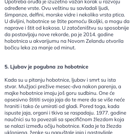
Upotreba oruđa je izuzetno važan korak u razvoju
određene vrste. Ovu veštinu su savladali ljudi,
šimpanze, delfini, morske vidre i nekoliko vrsta ptica.
U divljini, hobotnice se štite pomoću školjki, a mogu da
naprave i štit od kokosa. U zatočeništvu su sposobnije
da postavljaju nove rekorde, pa je 2014. godine
hobotnica u akvarijumu na Novom Zelandu otvorila
bočicu leka za manje od minut.
5. Ljubav je pogubna za hobotnice
Kada su u pitanju hobotnice, ljubav i smrt su ista
stvar. Mužjaci prežive mesec-dva nakon parenja, a
majke hobotnice imaju još goru sudbinu. One će
opsesivno štititi svoja jaja do te mere da se više neće
hraniti i tako će umirati od gladi. Pored toga, kada
ispuste jaja, organi i tkiva se raspadaju. 1977. godine
naučnici su to povezali sa specifičnom žlezdom koja
se nalazi između očiju hobotnice. Kada je ta žlezda
uklonjena, ženke su napuštale jaja i nastavljale