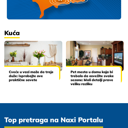
Kuća
Cveće u vazi može da traje
Pet mesta u domu koja bi
duže: Isprobajte ove
trebalo da osvežite svake
praktične savete
sezone: Mali detalji prave
veliku razliku
Top pretraga na Naxi Portalu