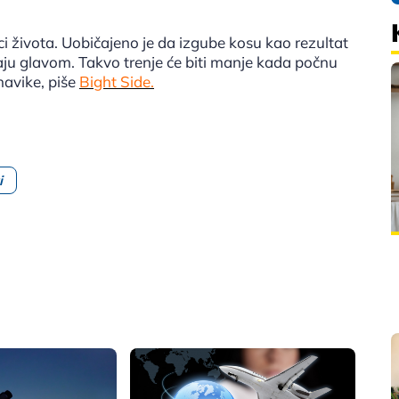
ci života. Uobičajeno je da izgube kosu kao rezultat
paju glavom. Takvo trenje će biti manje kada počnu
 navike, piše
Bight Side.
i