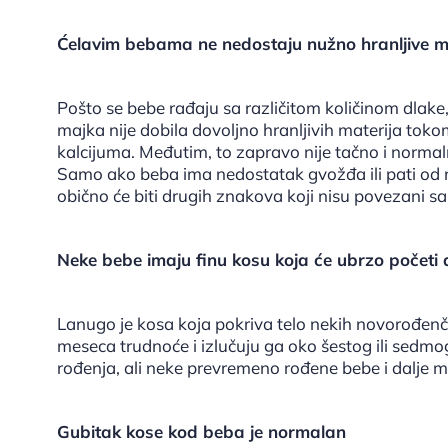
Ćelavim bebama ne nedostaju nužno hranljive m
Pošto se bebe rađaju sa različitom količinom dlake, 
majka nije dobila dovoljno hranljivih materija tokom
kalcijuma. Međutim, to zapravo nije tačno i norma
Samo ako beba ima nedostatak gvožđa ili pati od ne
obično će biti drugih znakova koji nisu povezani s
Neke bebe imaju finu kosu koja će ubrzo počet
Lanugo je kosa koja pokriva telo nekih novorođenčad
meseca trudnoće i izlučuju ga oko šestog ili sedmo
rođenja, ali neke prevremeno rođene bebe i dalje 
Gubitak kose kod beba je normalan