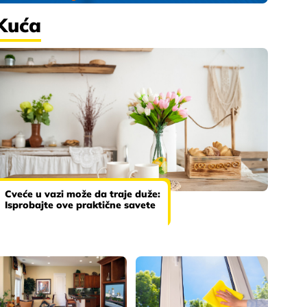
Kuća
Cveće u vazi može da traje duže:
Isprobajte ove praktične savete