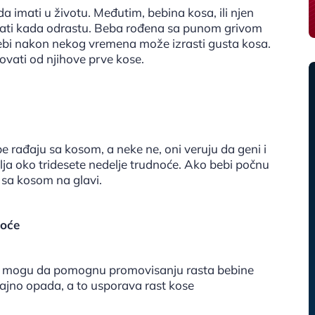
da imati u životu. Međutim, bebina kosa, ili njen
imati kada odrastu. Beba rođena sa punom grivom
j bebi nakon nekog vremena može izrasti gusta kosa.
ovati od njihove prve kose.
e rađaju sa kosom, a neke ne, oni veruju da geni i
ja oko tridesete nedelje trudnoće. Ako bebi počnu
i sa kosom na glavi.
noće
ođe mogu da pomognu promovisanju rasta bebine
jno opada, a to usporava rast kose