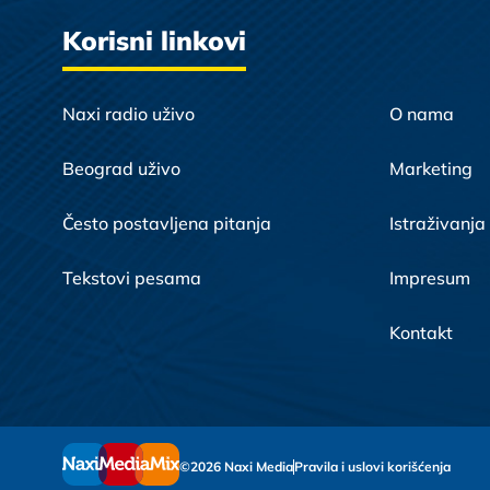
Korisni linkovi
Naxi radio uživo
O nama
Beograd uživo
Marketing
Često postavljena pitanja
Istraživanja
Tekstovi pesama
Impresum
Kontakt
©2026 Naxi Media
Pravila i uslovi korišćenja