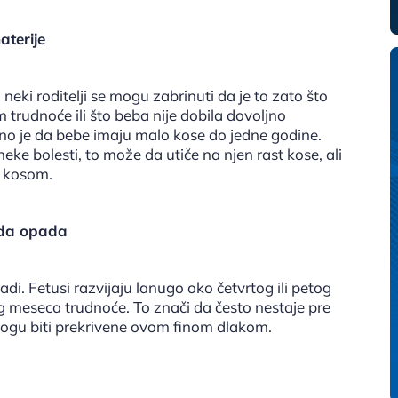
aterije
neki roditelji se mogu zabrinuti da je to zato što
 trudnoće ili što beba nije dobila dovoljno
lno je da bebe imaju malo kose do jedne godine.
ke bolesti, to može da utiče na njen rast kose, ali
a kosom.
i da opada
i. Fetusi razvijaju lanugo oko četvrtog ili petog
g meseca trudnoće. To znači da često nestaje pre
mogu biti prekrivene ovom finom dlakom.