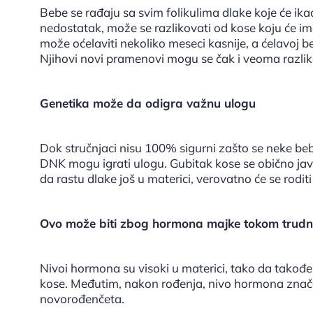
Bebe se rađaju sa svim folikulima dlake koje će ika
nedostatak, može se razlikovati od kose koju će 
može oćelaviti nekoliko meseci kasnije, a ćelavo
Njihovi novi pramenovi mogu se čak i veoma razlik
Genetika može da odigra važnu ulogu
Dok stručnjaci nisu 100% sigurni zašto se neke beb
DNK mogu igrati ulogu. Gubitak kose se obično javl
da rastu dlake još u materici, verovatno će se rodit
Ovo može biti zbog hormona majke tokom trud
Nivoi hormona su visoki u materici, tako da tak
kose. Međutim, nakon rođenja, nivo hormona znača
novorođenčeta.