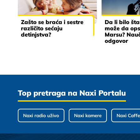
Zašto se braća i sestre
Da li bilo št
različito sećaju
može da ops
detinjstva?
Marsu? Nauč
odgovor
Top pretraga na Naxi Portalu
Naxi radio uživo
Naxi kamere
Naxi Caffe