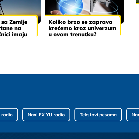
a sa Zemlje
Koliko brzo se zapravo
tane na
krećemo kroz univerzum
nici imaju
u ovom trenutku?
 radio
Naxi EX YU radio
Tekstovi pesama
Na