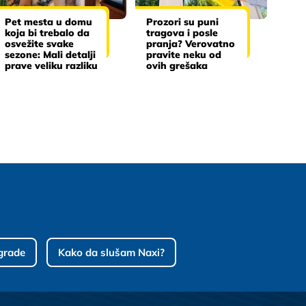
Pet mesta u domu
Prozori su puni
koja bi trebalo da
tragova i posle
osvežite svake
pranja? Verovatno
sezone: Mali detalji
pravite neku od
prave veliku razliku
ovih grešaka
grade
Kako da slušam Naxi?