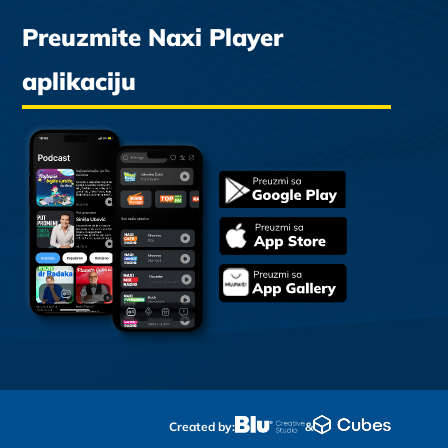
Preuzmite Naxi Player
aplikaciju
Created by:
&