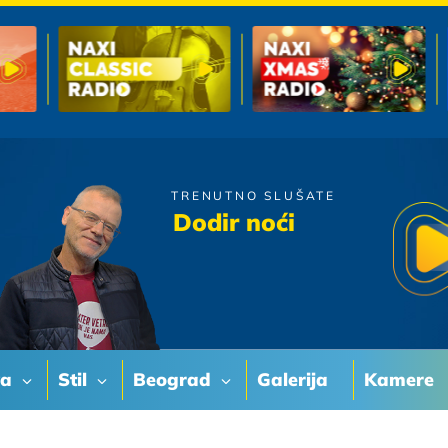
TRENUTNO SLUŠATE
Azra
Dodir noći
Tople Usne Zene
va
Stil
Beograd
Galerija
Kamere