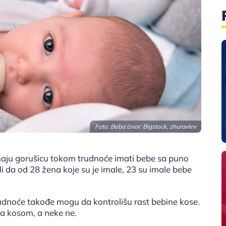
Foto: Beba Izvor: Bigstock, zhuravlev
imaju gorušicu tokom trudnoće imati bebe sa puno
rili da od 28 žena koje su je imale, 23 su imale bebe
udnoće takođe mogu da kontrolišu rast bebine kose.
 sa kosom, a neke ne.