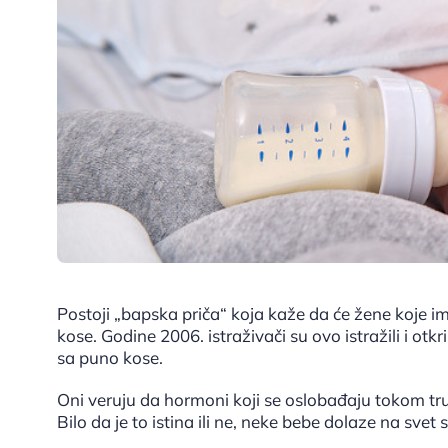
Postoji „bapska priča“ koja kaže da će žene koje 
kose. Godine 2006. istraživači su ovo istražili i otk
sa puno kose.
Oni veruju da hormoni koji se oslobađaju tokom tr
Bilo da je to istina ili ne, neke bebe dolaze na svet