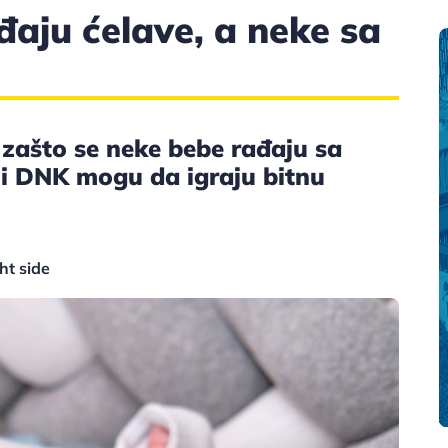
đaju ćelave, a neke sa
 zašto se neke bebe rađaju sa
 i DNK mogu da igraju bitnu
ht side