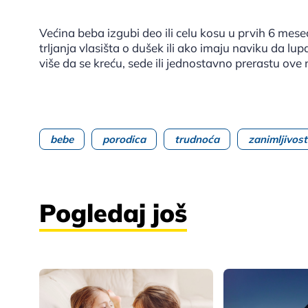
Većina beba izgubi deo ili celu kosu u prvih 6 mese
trljanja vlasišta o dušek ili ako imaju naviku da lu
više da se kreću, sede ili jednostavno prerastu ove
bebe
porodica
trudnoća
zanimljivost
Pogledaj još