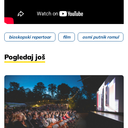
bioskopski repertoar
film
osmi putnik romul
Pogledaj još