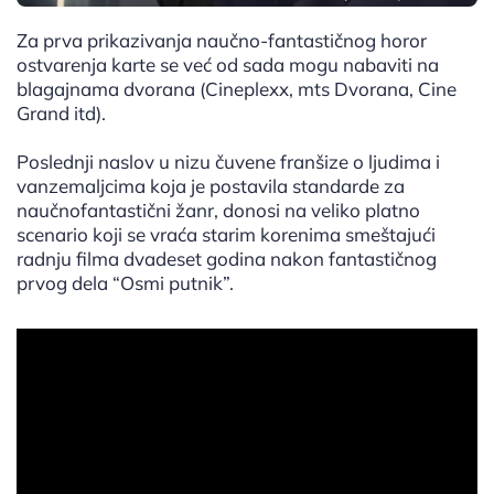
Za prva prikazivanja naučno-fantastičnog horor
ostvarenja karte se već od sada mogu nabaviti na
blagajnama dvorana (Cineplexx, mts Dvorana, Cine
Grand itd).
Poslednji naslov u nizu čuvene franšize o ljudima i
vanzemaljcima koja je postavila standarde za
naučnofantastični žanr, donosi na veliko platno
scenario koji se vraća starim korenima smeštajući
radnju filma dvadeset godina nakon fantastičnog
prvog dela “Osmi putnik”.