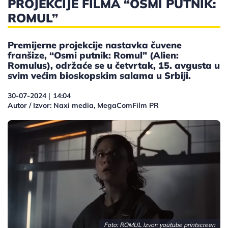
PROJEKCIJE FILMA “OSMI PUTNIK:
ROMUL”
Premijerne projekcije nastavka čuvene
franšize, “Osmi putnik: Romul” (Alien:
Romulus), održaće se u četvrtak, 15. avgusta u
svim većim bioskopskim salama u Srbiji.
30-07-2024
14:04
|
Autor / Izvor: Naxi media, MegaComFilm PR
Foto: ROMUL Izvor: youtube printscreen