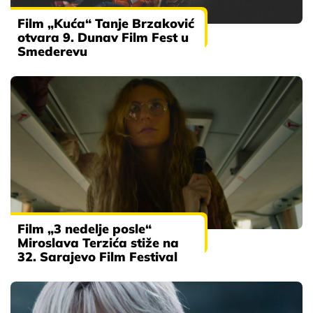
Film „Kuća“ Tanje Brzaković
otvara 9. Dunav Film Fest u
Smederevu
Film „3 nedelje posle“
Miroslava Terzića stiže na
32. Sarajevo Film Festival