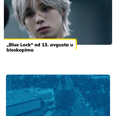
„Blue Lock“ od 13. avgusta u
bioskopima