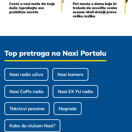
Cveće u vazi može da traje
Pet mesta u domu koja bi
duže: Isprobajte ove
trebalo da osvežite svake
praktične savete
sezone: Mali detalji prave
veliku razliku
Top pretraga na Naxi Portalu
Naxi radio uživo
Naxi kamere
Naxi Caffe radio
Naxi EX YU radio
Tekstovi pesama
Nagrade
Kako da slušam Naxi?