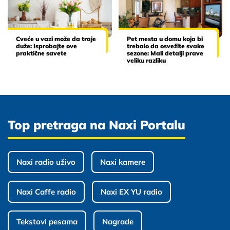
Cveće u vazi može da traje
Pet mesta u domu koja bi
duže: Isprobajte ove
trebalo da osvežite svake
praktične savete
sezone: Mali detalji prave
veliku razliku
Top pretraga na Naxi Portalu
Naxi radio uživo
Naxi kamere
Naxi Caffe radio
Naxi EX YU radio
Tekstovi pesama
Nagrade