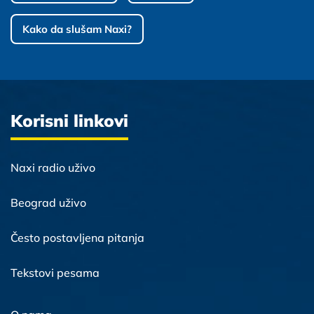
Kako da slušam Naxi?
Korisni linkovi
Naxi radio uživo
Beograd uživo
Često postavljena pitanja
Tekstovi pesama