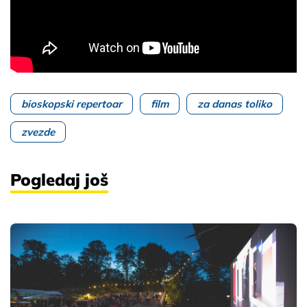
bioskopski repertoar
film
za danas toliko
zvezde
Pogledaj još