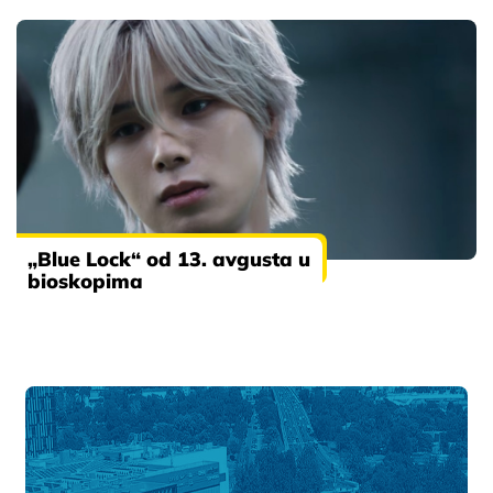
„Blue Lock“ od 13. avgusta u
bioskopima