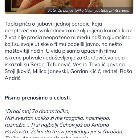
Foto: Za danas toliko Izvor: youtube printscreeen
Topla priča o ljubavi i jednoj porodici koja
neopterećena svakodnevicom zaljubljeno korača kroz
život nije prošla neopaženo ni među našim glumcima
koji su svoje utiske o filmu podelili javno, na nešto
maštovitiji način. U vidu pisama upućenih filmu
iskrene pohvale i oduševljenje za Đorđevićevo delo
iskazali su Sergej Trifunović, Vesna Trivalić, Jovana
Stojiljković, Milica Janevski, Gordan Kičić, reditelj Raša
Andrić.
Pisma prenosimo u celosti.
"Dragi moj Za danas toliko,
Nisi svestan koliko si me razgalio, nasmejao,
raznežio... Ti si najbolji Čehov još od Antona
Pavloviča. Želim da te svi pogledaju jer si čaroban.