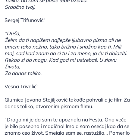
Toliko, da sam se posle tebe oženio.
Srdačno tvoj,
Sergej Trifunović"
"Dušo,
Želim da ti napišem najlepše ljubavno pismo ali ne
umem tako nežno, tako brižno i snažno kao ti. Mili
moj, sad kad znam da si tu i za mene, ja ću ti dolaziti.
Rekao si da mogu. Kad god mi ustrebaš. U slavu
života,
Za danas toliko.
Vesna Trivalić"
Glumica Jovana Stojiljković takođe pohvalila je film Za
danas toliko, otvorenim pismom filmu.
"Drago mi je da sam te upoznala na Festu. Ono veče
je bilo posebno i magično! Imala sam osećaj kao da se
znamo ceo život. Smejala sam se, rastužila... Pomerilo