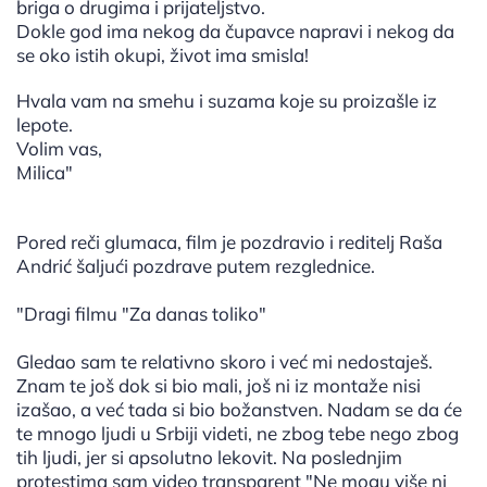
briga o drugima i prijateljstvo.
Dokle god ima nekog da čupavce napravi i nekog da
se oko istih okupi, život ima smisla!
Hvala vam na smehu i suzama koje su proizašle iz
lepote.
Volim vas,
Milica"
Pored reči glumaca, film je pozdravio i reditelj Raša
Andrić šaljući pozdrave putem rezglednice.
"Dragi filmu "Za danas toliko"
Gledao sam te relativno skoro i već mi nedostaješ.
Znam te još dok si bio mali, još ni iz montaže nisi
izašao, a već tada si bio božanstven. Nadam se da će
te mnogo ljudi u Srbiji videti, ne zbog tebe nego zbog
tih ljudi, jer si apsolutno lekovit. Na poslednjim
protestima sam video transparent "Ne mogu više ni