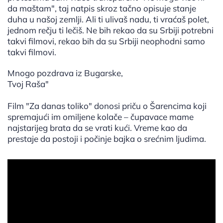
da maštam", taj natpis skroz tačno opisuje stanje
duha u našoj zemlji. Ali ti ulivaš nadu, ti vraćaš polet,
jednom rečju ti lečiš. Ne bih rekao da su Srbiji potrebni
takvi filmovi, rekao bih da su Srbiji neophodni samo
takvi filmovi.
Mnogo pozdrava iz Bugarske,
Tvoj Raša"
Film "Za danas toliko" donosi priču o Šarencima koji
spremajući im omiljene kolače – čupavace mame
najstarijeg brata da se vrati kući. Vreme kao da
prestaje da postoji i počinje bajka o srećnim ljudima.