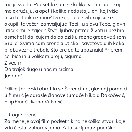
me je sve to. Podsetila sam se koliko volim ljude koji
me okružuju, a opet i koliko nedostaju oni koji više
nisu tu. Ipak uz mnoštvo zagrljaja svih koji su se
okupili te večeri zahvaljujući Tebi i u slavu Tebe, glavni
utisak mi je zajedništvo, ljubav prema životu i bezbroj
osmeha! I da, čujem da dolaziš u razne gradove širom
Srbije. Svima sam prenela utiske i savetovala ih kako
bi obavezno trebalo što pre da te upoznaju! Pripremi
se, biće ih u velikom broju, sigurno!
Živeo mi!
Da traješ dugo u našim srcima,
Jovana"
Milica Janevski obratila se Šarencima, glavnoj porodici
u filmu čije odrasle članove tumače Nikola Rakočević,
Filip Đurić i Ivana Vuković.
"Dragi Šarenci,
Za mene je ovaj film podsetnik na nekoliko stvari koje,
vrlo često, zaboravljamo. A to su: ljubav, podrška,