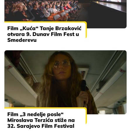
Film „Kuća“ Tanje Brzaković
otvara 9. Dunav Film Fest u
Smederevu
Film „3 nedelje posle“
Miroslava Terzića stiže na
32. Sarajevo Film Festival