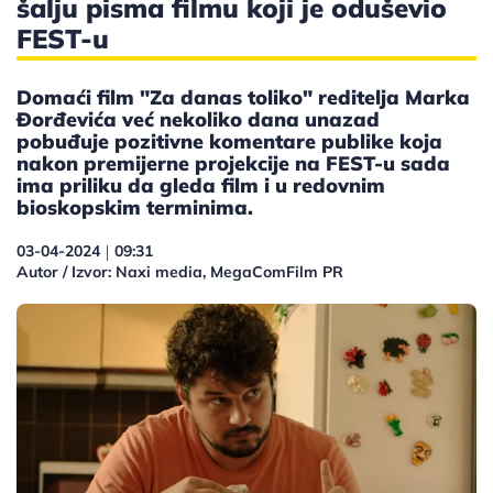
šalju pisma filmu koji je oduševio
FEST-u
Domaći film "Za danas toliko" reditelja Marka
Đorđevića već nekoliko dana unazad
pobuđuje pozitivne komentare publike koja
nakon premijerne projekcije na FEST-u sada
ima priliku da gleda film i u redovnim
bioskopskim terminima.
03-04-2024
09:31
|
Autor / Izvor: Naxi media, MegaComFilm PR