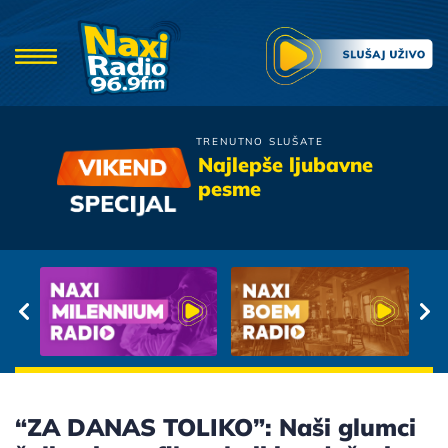
TRENUTNO SLUŠATE
Hari Mata Hari
Najlepše ljubavne
Stara Ljubavi
pesme
“ZA DANAS TOLIKO”: Naši glumci