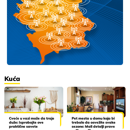
Kuća
Cveće u vazi može da traje
Pet mesta u domu koja bi
duže: Isprobajte ove
trebalo da osvežite svake
praktične savete
sezone: Mali detalji prave