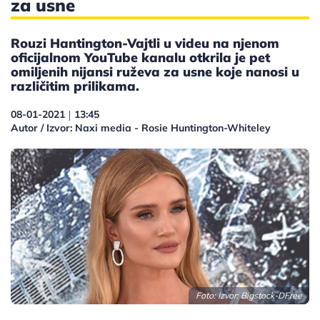
za usne
Rouzi Hantington-Vajtli u videu na njenom
oficijalnom YouTube kanalu otkrila je pet
omiljenih nijansi ruževa za usne koje nanosi u
različitim prilikama.
08-01-2021
13:45
|
Autor / Izvor: Naxi media - Rosie Huntington-Whiteley
Foto: Izvor:
Bigstock-DFree