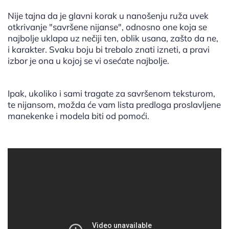
Nije tajna da je glavni korak u nanošenju ruža uvek
otkrivanje "savršene nijanse", odnosno one koja se
najbolje uklapa uz nečiji ten, oblik usana, zašto da ne,
i karakter. Svaku boju bi trebalo znati izneti, a pravi
izbor je ona u kojoj se vi osećate najbolje.
Ipak, ukoliko i sami tragate za savršenom teksturom,
te nijansom, možda će vam lista predloga proslavljene
manekenke i modela biti od pomoći.