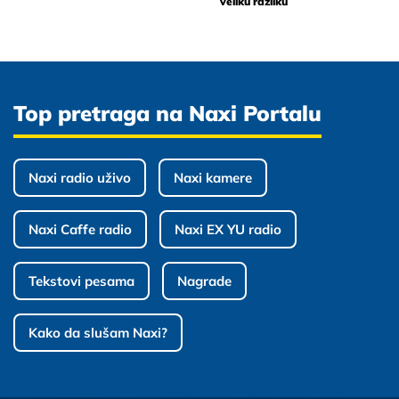
veliku razliku
Top pretraga na Naxi Portalu
Naxi radio uživo
Naxi kamere
Naxi Caffe radio
Naxi EX YU radio
Tekstovi pesama
Nagrade
Kako da slušam Naxi?