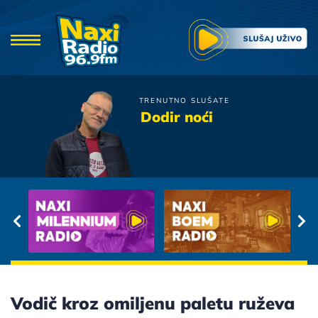
TRENUTNO SLUŠATE
Zana
Dodir noći
Da li cujes, da li osecas
Vodič kroz omiljenu paletu ruževa