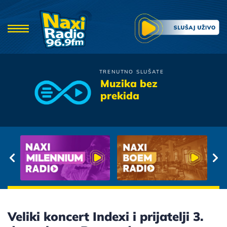
TRENUTNO SLUŠATE
Prljavo Kazaliste
Muzika bez
Kise jesenje
prekida
Veliki koncert Indexi i prijatelji 3.