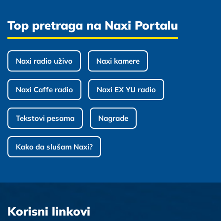
Top pretraga na Naxi Portalu
Naxi radio uživo
Naxi kamere
Naxi Caffe radio
Naxi EX YU radio
Tekstovi pesama
Nagrade
Kako da slušam Naxi?
Korisni linkovi