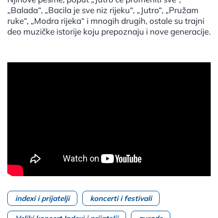
„Balada“, „Bacila je sve niz rijeku“, „Jutro“, „Pružam
ruke“, „Modra rijeka“ i mnogih drugih, ostale su trajni
deo muzičke istorije koju prepoznaju i nove generacije.
indexi i prijatelji
koncerti i festivali