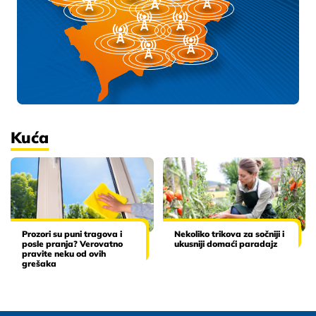
Kuća
Prozori su puni tragova i
Nekoliko trikova za sočniji i
posle pranja? Verovatno
ukusniji domaći paradajz
pravite neku od ovih
grešaka