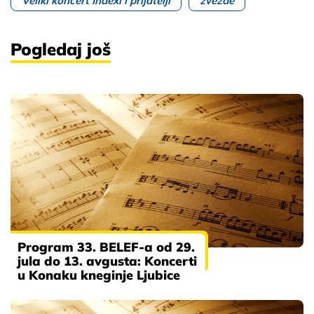
Veliki koncert Indexi i prijatelji
zvezde
Pogledaj još
Program 33. BELEF-a od 29.
jula do 13. avgusta: Koncerti
u Konaku kneginje Ljubice