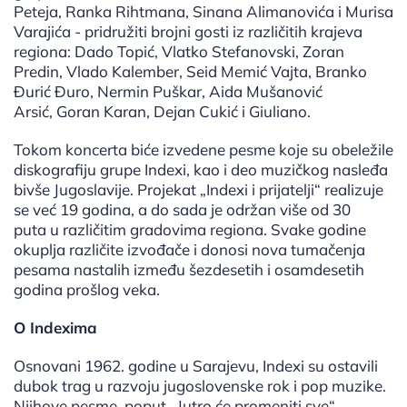
Peteja, Ranka Rihtmana, Sinana Alimanovića i Murisa
Varajića - pridružiti brojni gosti iz različitih krajeva
regiona: Dado Topić, Vlatko Stefanovski, Zoran
Predin, Vlado Kalember, Seid Memić Vajta, Branko
Đurić Đuro, Nermin Puškar, Aida Mušanović
Arsić, Goran Karan, Dejan Cukić i Giuliano.
Tokom koncerta biće izvedene pesme koje su obeležile
diskografiju grupe Indexi, kao i deo muzičkog nasleđa
bivše Jugoslavije. Projekat „Indexi i prijatelji“ realizuje
se već 19 godina, a do sada je održan više od 30
puta u različitim gradovima regiona. Svake godine
okuplja različite izvođače i donosi nova tumačenja
pesama nastalih između šezdesetih i osamdesetih
godina prošlog veka.
O Indexima
Osnovani 1962. godine u Sarajevu, Indexi su ostavili
dubok trag u razvoju jugoslovenske rok i pop muzike.
Njihove pesme, poput „Jutro će promeniti sve“,