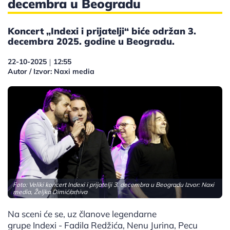
decembra u Beogradu
Koncert „Indexi i prijatelji“ biće održan 3.
decembra 2025. godine u Beogradu.
22-10-2025
12:55
|
Autor / Izvor: Naxi media
Foto: Veliki koncert Indexi i prijatelji 3. decembra u Beogradu Izvor: Naxi
media, Željka Dimić/arhiva
Na sceni će se, uz članove legendarne
grupe Indexi - Fadila Redžića, Nenu Jurina, Pecu