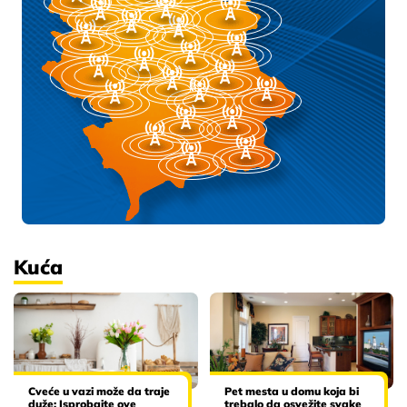
Kuća
Cveće u vazi može da traje
Pet mesta u domu koja bi
duže: Isprobajte ove
trebalo da osvežite svake