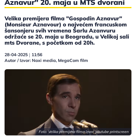
Aznavur" 20. maja u MTS dvorani
Velika premijera filma "Gospodin Aznavur"
(Monsieur Aznavour) o najvećem francuskom
šansonjeru svih vremena Šarlu Azanvuru
održaće se 20. maja u Beogradu, u Velikoj sali
mts Dvorane, s početkom od 20h.
28-04-2025
11:56
|
Autor / Izvor: Naxi media, MegaCom film
Foto: Velika premijera filma Izvor: youtube printscreen