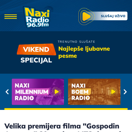
TRENUTNO SLUŠATE
Aleksandra Radovic
Najlepše ljubavne
Prave Ljubavi
pesme
Velika premijera filma "Gospodin