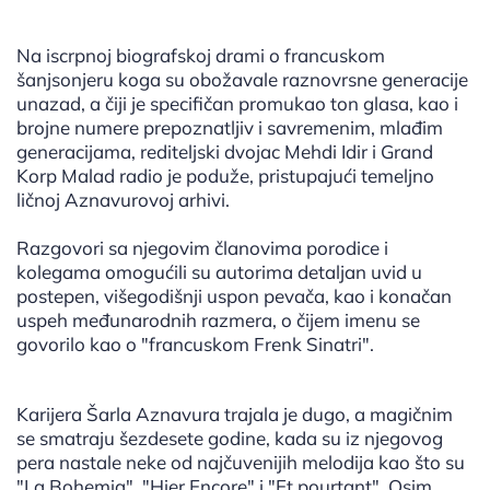
Na iscrpnoj biografskoj drami o francuskom
šanjsonjeru koga su obožavale raznovrsne generacije
unazad, a čiji je specifičan promukao ton glasa, kao i
brojne numere prepoznatljiv i savremenim, mlađim
generacijama, rediteljski dvojac Mehdi Idir i Grand
Korp Malad radio je poduže, pristupajući temeljno
ličnoj Aznavurovoj arhivi.
Razgovori sa njegovim članovima porodice i
kolegama omogućili su autorima detaljan uvid u
postepen, višegodišnji uspon pevača, kao i konačan
uspeh međunarodnih razmera, o čijem imenu se
govorilo kao o "francuskom Frenk Sinatri".
Karijera Šarla Aznavura trajala je dugo, a magičnim
se smatraju šezdesete godine, kada su iz njegovog
pera nastale neke od najčuvenijih melodija kao što su
"La Bohemia", "Hier Encore" i "Et pourtant". Osim