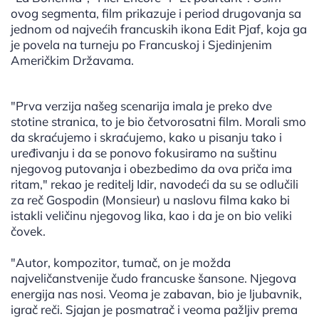
ovog segmenta, film prikazuje i period drugovanja sa
jednom od najvećih francuskih ikona Edit Pjaf, koja ga
je povela na turneju po Francuskoj i Sjedinjenim
Američkim Državama.
"Prva verzija našeg scenarija imala je preko dve
stotine stranica, to je bio četvorosatni film. Morali smo
da skraćujemo i skraćujemo, kako u pisanju tako i
uređivanju i da se ponovo fokusiramo na suštinu
njegovog putovanja i obezbedimo da ova priča ima
ritam," rekao je reditelj Idir, navodeći da su se odlučili
za reč Gospodin (Monsieur) u naslovu filma kako bi
istakli veličinu njegovog lika, kao i da je on bio veliki
čovek.
"Autor, kompozitor, tumač, on je možda
najveličanstvenije čudo francuske šansone. Njegova
energija nas nosi. Veoma je zabavan, bio je ljubavnik,
igrač reči. Sjajan je posmatrač i veoma pažljiv prema