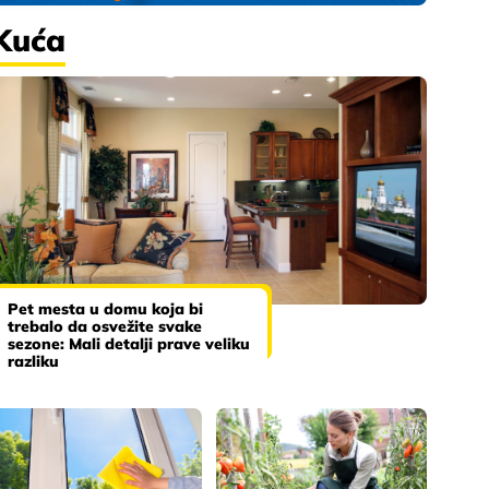
Kuća
Pet mesta u domu koja bi
trebalo da osvežite svake
sezone: Mali detalji prave veliku
razliku