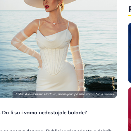
Foto: Aleksandra Radovi', premijera pesme Izvor: Naxi media
Da li su i vama nedostajale balade?