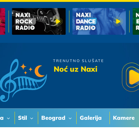
TRENUTNO SLUŠATE
Bojan Marovic
Noć uz Naxi
Idem, Odlazim
va
Stil
Beograd
Galerija
Kamere