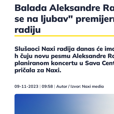
Balada Aleksandre Ra
se na ljubav" premije
radiju
Slušaoci Naxi radija danas će ima
h čuju novu pesmu Aleksandre Ra
planiranom koncertu u Sava Cent
pričala za Naxi.
09-11-2023
09:58
Autor / Izvor: Naxi media
|
|