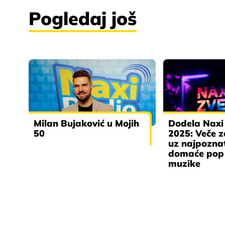
Pogledaj još
Milan Bujaković u Mojih
Dodela Naxi
50
2025: Veče 
uz najpozna
domaće pop 
muzike