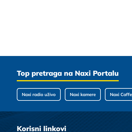
Top pretraga na Naxi Portalu
Naxi radio uživo
Naxi kamere
Naxi Caffe
Korisni linkovi