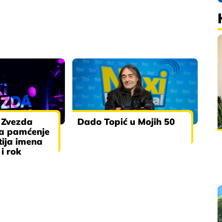
 Zvezda
Dado Topić u Mojih 50
za pamćenje
tija imena
i rok