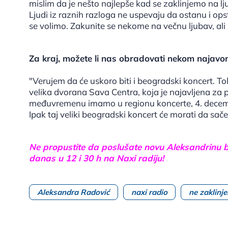
mislim da je nešto najlepše kad se zaklinjemo na l
Ljudi iz raznih razloga ne uspevaju da ostanu i op
se volimo. Zakunite se nekome na večnu ljubav, ali 
Za kraj, možete li nas obradovati nekom najavo
"Verujem da će uskoro biti i beogradski koncert. Tol
velika dvorana Sava Centra, koja je najavljena za pr
međuvremenu imamo u regionu koncerte, 4. decemb
Ipak taj veliki beogradski koncert će morati da sač
Ne propustite da poslušate novu Aleksandrinu b
danas u 12 i 30 h na Naxi radiju!
Aleksandra Radović
naxi radio
ne zaklinj