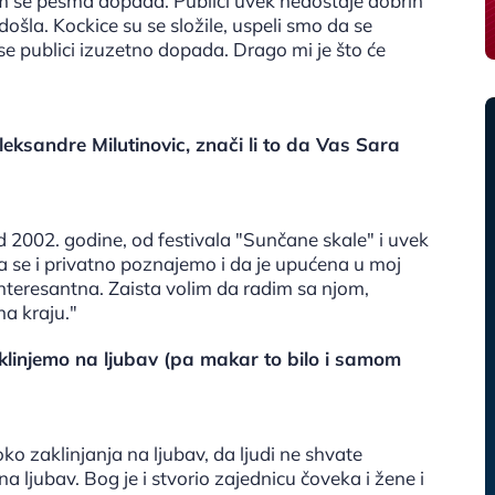
 se pesma dopada. Publici uvek nedostaje dobrih
šla. Kockice su se složile, uspeli smo da se
e publici izuzetno dopada. Drago mi je što će
eksandre Milutinovic, znači li to da Vas Sara
 2002. godine, od festivala "Sunčane skale" i uvek
a se i privatno poznajemo i da je upućena u moj
interesantna. Zaista volim da radim sa njom,
a kraju."
aklinjemo na ljubav (pa makar to bilo i samom
ko zaklinjanja na ljubav, da ljudi ne shvate
na ljubav. Bog je i stvorio zajednicu čoveka i žene i