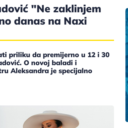
dović "Ne zaklinjem
rno danas na Naxi
ti priliku da premijerno u 12 i 30
dović. O novoj baladi i
ru Aleksandra je specijalno