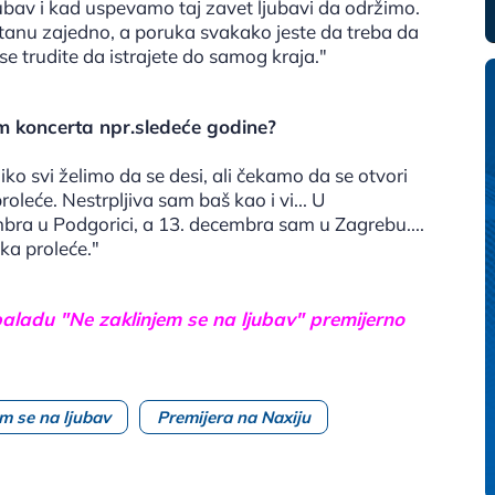
jubav i kad uspevamo taj zavet ljubavi da održimo.
stanu zajedno, a poruka svakako jeste da treba da
se trudite da istrajete do samog kraja."
m koncerta npr.sledeće godine?
iko svi želimo da se desi, ali čekamo da se otvori
oleće. Nestrpljiva sam baš kao i vi... U
ra u Podgorici, a 13. decembra sam u Zagrebu....
eka proleće."
aladu "Ne zaklinjem se na ljubav" premijerno
em se na ljubav
Premijera na Naxiju