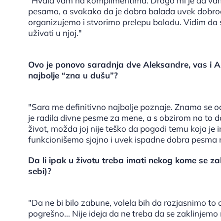
"Hvala vam na komplimentima. Drago mi je da vam
pesama, a svakako da je dobra balada uvek dobrodo
organizujemo i stvorimo prelepu baladu. Vidim da s
uživati u njoj."
Ovo je ponovo saradnja dve Aleksandre, vas i Al
najbolje “zna u dušu”?
"Sara me definitivno najbolje poznaje. Znamo se od
je radila divne pesme za mene, a s obzirom na to d
život, možda joj nije teško da pogodi temu koja je 
funkcionišemo sjajno i uvek ispadne dobra pesma n
Da li ipak u životu treba imati nekog kome se z
sebi)?
"Da ne bi bilo zabune, volela bih da razjasnimo to o
pogrešno... Nije ideja da ne treba da se zaklinjemo 