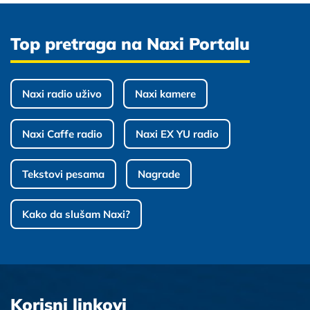
Top pretraga na Naxi Portalu
Naxi radio uživo
Naxi kamere
Naxi Caffe radio
Naxi EX YU radio
Tekstovi pesama
Nagrade
Kako da slušam Naxi?
Korisni linkovi