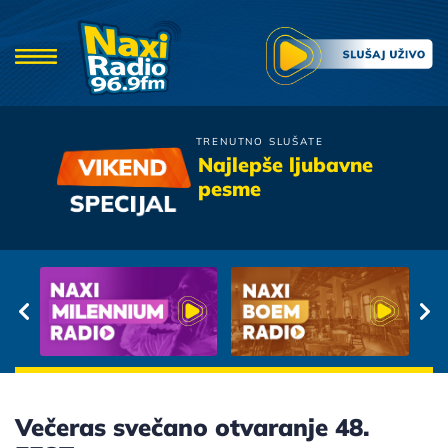
TRENUTNO SLUŠATE
Idoli
Najlepše ljubavne
Dok Dobuje Kisa
pesme
Večeras svečano otvaranje 48.