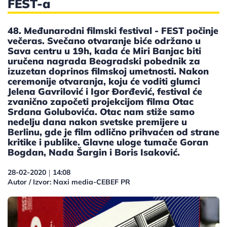
FEST-a
48. Međunarodni filmski festival - FEST počinje
večeras. Svečano otvaranje biće održano u
Sava centru u 19h, kada će Miri Banjac biti
uručena nagrada Beogradski pobednik za
izuzetan doprinos filmskoj umetnosti. Nakon
ceremonije otvaranja, koju će voditi glumci
Jelena Gavrilović i Igor Đorđević, festival će
zvanično započeti projekcijom filma Otac
Srdana Golubovića. Otac nam stiže samo
nedelju dana nakon svetske premijere u
Berlinu, gde je film odlično prihvaćen od strane
kritike i publike. Glavne uloge tumače Goran
Bogdan, Nada Šargin i Boris Isaković.
28-02-2020
14:08
|
Autor / Izvor: Naxi media-CEBEF PR