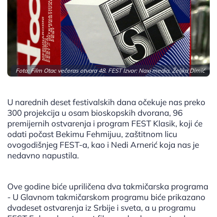
Foto: Film Otac večeras otvara 48. FEST Izvor: Naxi media, Željka Dimić
U narednih deset festivalskih dana očekuje nas preko
300 projekcija u osam bioskopskih dvorana, 96
premijernih ostvarenja i program FEST Klasik, koji će
odati počast Bekimu Fehmijuu, zaštitnom licu
ovogodišnjeg FEST-a, kao i Nedi Arnerić koja nas je
nedavno napustila.
Ove godine biće upriličena dva takmičarska programa
- U Glavnom takmičarskom programu biće prikazano
dvadeset ostvarenja iz Srbije i sveta, a u programu