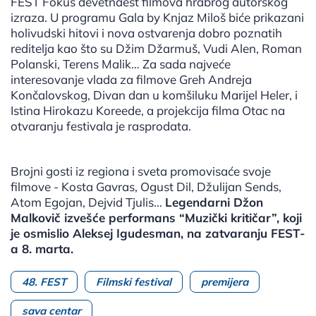
FEST Fokus devetnaest filmova hrabrog autorskog
izraza. U programu Gala by Knjaz Miloš biće prikazani
holivudski hitovi i nova ostvarenja dobro poznatih
reditelja kao što su Džim Džarmuš, Vudi Alen, Roman
Polanski, Terens Malik… Za sada najveće
interesovanje vlada za filmove Greh Andreja
Končalovskog, Divan dan u komšiluku Marijel Heler, i
Istina Hirokazu Koreede, a projekcija filma Otac na
otvaranju festivala je rasprodata.
Brojni gosti iz regiona i sveta promovisaće svoje
filmove - Kosta Gavras, Ogust Dil, Džulijan Sends,
Atom Egojan, Dejvid Tjulis…
Legendarni Džon
Malkovič izvešće performans “Muzički kritičar”, koji
je osmislio Aleksej Igudesman, na zatvaranju FEST-
a 8. marta.
48. FEST
Filmski festival
premijera
sava centar