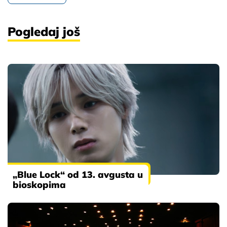
Pogledaj još
„Blue Lock“ od 13. avgusta u
bioskopima