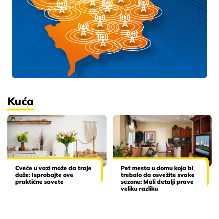
Kuća
Cveće u vazi može da traje
Pet mesta u domu koja bi
duže: Isprobajte ove
trebalo da osvežite svake
praktične savete
sezone: Mali detalji prave
veliku razliku