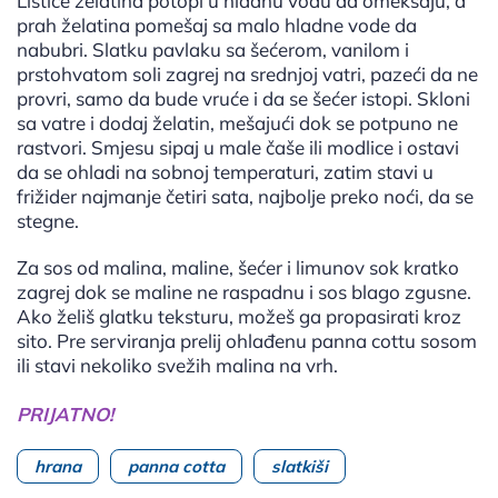
Listiće želatina potopi u hladnu vodu da omekšaju, a
prah želatina pomešaj sa malo hladne vode da
nabubri. Slatku pavlaku sa šećerom, vanilom i
prstohvatom soli zagrej na srednjoj vatri, pazeći da ne
provri, samo da bude vruće i da se šećer istopi. Skloni
sa vatre i dodaj želatin, mešajući dok se potpuno ne
rastvori. Smjesu sipaj u male čaše ili modlice i ostavi
da se ohladi na sobnoj temperaturi, zatim stavi u
frižider najmanje četiri sata, najbolje preko noći, da se
stegne.
Za sos od malina, maline, šećer i limunov sok kratko
zagrej dok se maline ne raspadnu i sos blago zgusne.
Ako želiš glatku teksturu, možeš ga propasirati kroz
sito. Pre serviranja prelij ohlađenu panna cottu sosom
ili stavi nekoliko svežih malina na vrh.
PRIJATNO!
hrana
panna cotta
slatkiši