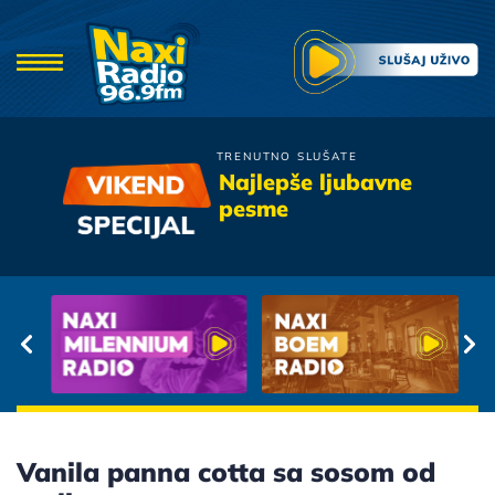
TRENUTNO SLUŠATE
Crvena Jabuka
Najlepše ljubavne
Tamo Gde Ljubav Pocinje
pesme
Vanila panna cotta sa sosom od