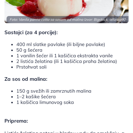
Foto: Vanila panna cotta sa sosom od malina Izvor: Bigstock, alfonso90
Sastojci (za 4 porcije):
400 ml slatke pavlake (ili biljne pavlake)
50 g šećera
1 vanilin šećer ili 1 kašičica ekstrakta vanile
2 listića želatina (ili 1 kašičica praha želatina)
Prstohvat soli
Za sos od malina:
150 g svežih ili zamrznutih malina
1–2 kašike šećera
1 kašičica limunovog soka
Priprema: