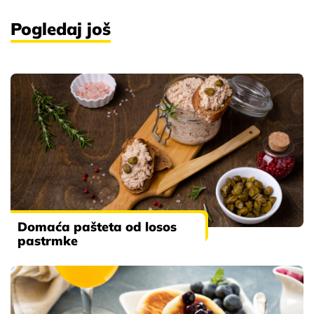
Pogledaj još
Domaća pašteta od losos
pastrmke