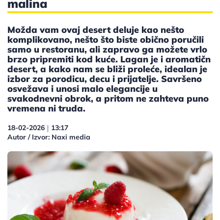
malina
Možda vam ovaj desert deluje kao nešto
komplikovano, nešto što biste obično poručili
samo u restoranu, ali zapravo ga možete vrlo
brzo pripremiti kod kuće. Lagan je i aromatičn
desert, a kako nam se bliži proleće, idealan je
izbor za porodicu, decu i prijatelje. Savršeno
osvežava i unosi malo elegancije u
svakodnevni obrok, a pritom ne zahteva puno
vremena ni truda.
18-02-2026
13:17
|
Autor / Izvor: Naxi media