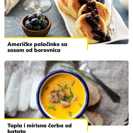
Američke palačinke sa
sosom od borovnica
Topla i mirisna čorba od
batata