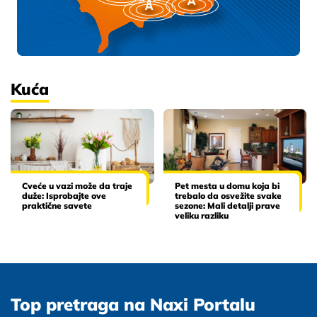
Kuća
Cveće u vazi može da traje
Pet mesta u domu koja bi
duže: Isprobajte ove
trebalo da osvežite svake
praktične savete
sezone: Mali detalji prave
veliku razliku
Top pretraga na Naxi Portalu