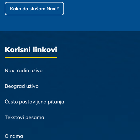
Kako da slušam Naxi?
Korisni linkovi
Naxi radio uživo
Beograd uživo
Često postavljena pitanja
Tekstovi pesama
O nama