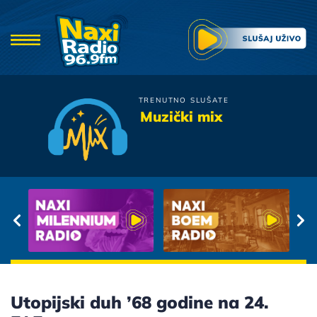
TRENUTNO SLUŠATE
Idoli
Muzički mix
Dok Dobuje Kisa
Utopijski duh ’68 godine na 24.