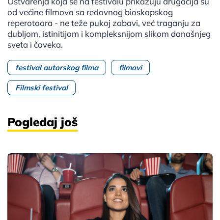
Ostvarenja koja se na festivalu prikazuju drugačija su
od većine filmova sa redovnog bioskopskog
reperotoara - ne teže pukoj zabavi, već traganju za
dubljom, istinitijom i kompleksnijom slikom današnjeg
sveta i čoveka.
festival autorskog filma
filmovi
Filmski festival
Pogledaj još