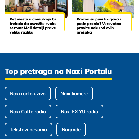
Pet mesta u domu koja bi
Prozori su puni tragova i
trebalo da osvežite svake
posle pranja? Verovatno
sezone: Mali detalji prave
pravite neku od ovih
veliku razliku
grešaka
Top pretraga na Naxi Portalu
Naxi radio uživo
Naxi kamere
Naxi Caffe radio
Naxi EX YU radio
Tekstovi pesama
Nagrade