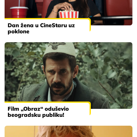
Dan žena u CineStaru uz
poklone
Film „Obraz“ oduševio
beogradsku publiku!