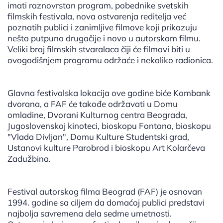
imati raznovrstan program, pobednike svetskih
filmskih festivala, nova ostvarenja reditelja već
poznatih publici i zanimljive filmove koji prikazuju
nešto putpuno drugačije i novo u autorskom filmu.
Veliki broj filmskih stvaralaca čiji će filmovi biti u
ovogodišnjem programu održaće i nekoliko radionica.
Glavna festivalska lokacija ove godine biće Kombank
dvorana, a FAF će takođe održavati u Domu
omladine, Dvorani Kulturnog centra Beograda,
Jugoslovenskoj kinoteci, bioskopu Fontana, bioskopu
"Vlada Divljan", Domu Kulture Studentski grad,
Ustanovi kulture Parobrod i bioskopu Art Kolarčeva
Zadužbina.
Festival autorskog filma Beograd (FAF) je osnovan
1994. godine sa ciljem da domaćoj publici predstavi
najbolja savremena dela sedme umetnosti.