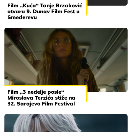
Film „Kuća“ Tanje Brzaković
otvara 9. Dunav Film Fest u
Smederevu
Film „3 nedelje posle“
Miroslava Terzića stiže na
32. Sarajevo Film Festival