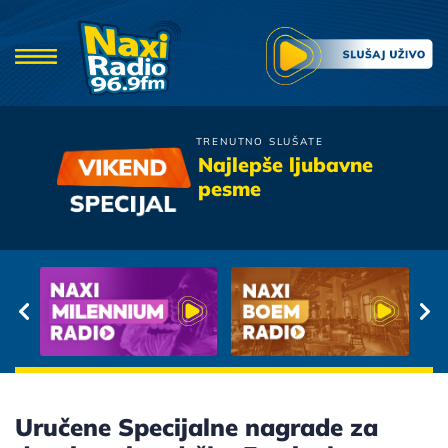
TRENUTNO SLUŠATE
Tony Cetinski
Najlepše ljubavne
Covjek Od Leda
pesme
Uručene Specijalne nagrade za