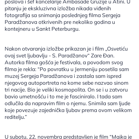
poslova i šef kancelarije Ambasade Gruzije u Atini. U
pitanju je ekskluzivna izložba nikada viđenih
fotografija sa snimanja poslednjeg filma Sergeja
Paradžanova otkrivenih pre nekoliko godina u
kontejneru u Sankt Peterburgu.
Nakon otvaranja izložbe prikazan je i film „Osvetiću
ovaj svet ljubavlju - S. Paradžanov“ Zare Đan.
Autorka filma gošća je festivala, a povodom svog
filma je rekla: “Po povratku u Jermeniju posetila sam
muzej Sergeja Paradžanova i zastala sam ispred
njegovog autoportreta na kome sebe nazvao sinom
tri nacije. Bio je veliki kosmopolita. On se i u zatvoru
bavio umetnošću i to me je fasciniralo. I tada sam
odlučila da napravim film o njemu. Snimila sam ljude
koje povezuje zajednička ljubav prema ovom velikom
reditelju.”
U subotu, 22. novembra predstavljen je film “Majka je