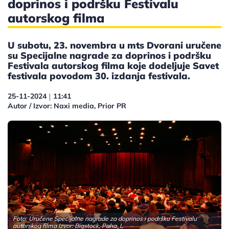
doprinos i podršku Festivalu
autorskog filma
U subotu, 23. novembra u mts Dvorani uručene
su Specijalne nagrade za doprinos i podršku
Festivala autorskog filma koje dodeljuje Savet
festivala povodom 30. izdanja festivala.
25-11-2024
11:41
|
Autor / Izvor: Naxi media, Prior PR
Foto: Uručene Specijalne nagrade za doprinos i podršku Festivalu
autorskog filma Izvor: Bigstock, Paha_L