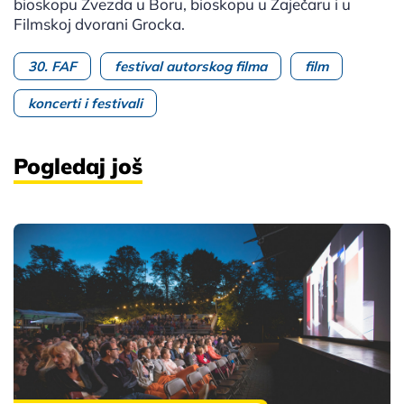
bioskopu Zvezda u Boru, bioskopu u Zaječaru i u
Filmskoj dvorani Grocka.
30. FAF
festival autorskog filma
film
koncerti i festivali
Pogledaj još