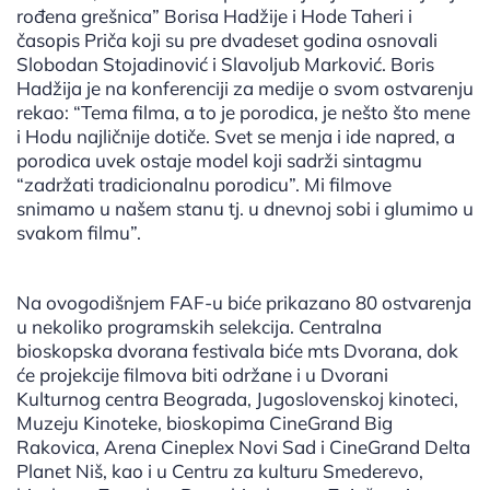
rođena grešnica” Borisa Hadžije i Hode Taheri i
časopis Priča koji su pre dvadeset godina osnovali
Slobodan Stojadinović i Slavoljub Marković. Boris
Hadžija je na konferenciji za medije o svom ostvarenju
rekao: “Tema filma, a to je porodica, je nešto što mene
i Hodu najličnije dotiče. Svet se menja i ide napred, a
porodica uvek ostaje model koji sadrži sintagmu
“zadržati tradicionalnu porodicu”. Mi filmove
snimamo u našem stanu tj. u dnevnoj sobi i glumimo u
svakom filmu”.
Na ovogodišnjem FAF-u biće prikazano 80 ostvarenja
u nekoliko programskih selekcija. Centralna
bioskopska dvorana festivala biće mts Dvorana, dok
će projekcije filmova biti održane i u Dvorani
Kulturnog centra Beograda, Jugoslovenskoj kinoteci,
Muzeju Kinoteke, bioskopima CineGrand Big
Rakovica, Arena Cineplex Novi Sad i CineGrand Delta
Planet Niš, kao i u Centru za kulturu Smederevo,