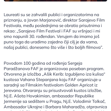
Laureati su se zahvalili publici i organizatorima na
priznanju, a Jovan Marjanović, direktor Sarajevo Film
Festivala, među poslednjima se obratio prisutnima i
rekao: „Sarajevo Film Festival i FAF su vršnjaci i mi
smo napunili 30. rođendan. Verujem da imamo još
puno toga da uradimo zajedno čiji cilj je da vama,
našoj publici, donesemo što više i što boljih filmova”.
Povodom 100 godina od rođenja Sergeja
Paradžanova FAF je organizovao poseban program.
Otvorena je izložba „Ašik Kerib: Izgubljeno iza kulisa“
kustosa Vahana Stepanjana koju FAF organizuje u
saradnji sa Filmskim festivalom Golden Apricot iz
Jerevana. Otvaranju su prisustvovali kustos izložbe,
NJ.E. Ašota Hovakimian, ambasador Republike
Jermenije sa sedištem u Pragu, Nj.E. Volodimir Tolkač,
Ambasador Ukrajne i Barbara Maharadža, otpravnica