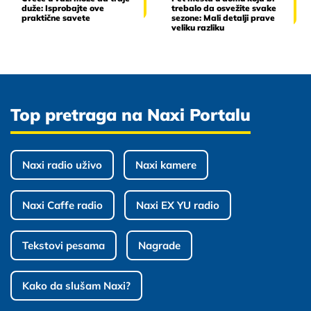
duže: Isprobajte ove
trebalo da osvežite svake
praktične savete
sezone: Mali detalji prave
veliku razliku
Top pretraga na Naxi Portalu
Naxi radio uživo
Naxi kamere
Naxi Caffe radio
Naxi EX YU radio
Tekstovi pesama
Nagrade
Kako da slušam Naxi?