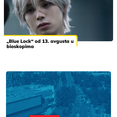
„Blue Lock“ od 13. avgusta u
bioskopima