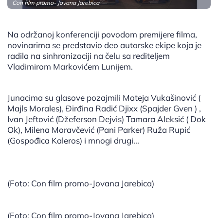
Con film promo- Jovana Jarebica
Na održanoj konferenciji povodom premijere filma,
novinarima se predstavio deo autorske ekipe koja je
radila na sinhronizaciji na čelu sa rediteljem
Vladimirom Markovićem Lunijem.
Junacima su glasove pozajmili Mateja Vukašinović (
Majls Morales), Đirđina Radić Djixx (Spajder Gven ) ,
Ivan Jeftović (Džeferson Dejvis) Tamara Aleksić ( Dok
Ok), Milena Moravčević (Pani Parker) Ruža Rupić
(Gospođica Kaleros) i mnogi drugi...
(Foto: Con film promo-Jovana Jarebica)
(Foto: Con film promo-Jovana Jarebica)