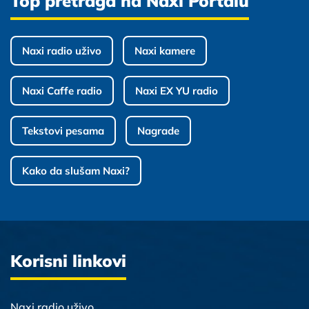
Top pretraga na Naxi Portalu
Naxi radio uživo
Naxi kamere
Naxi Caffe radio
Naxi EX YU radio
Tekstovi pesama
Nagrade
Kako da slušam Naxi?
Korisni linkovi
Naxi radio uživo