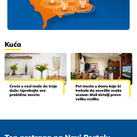
Kuća
Cveće u vazi može da traje
Pet mesta u domu koja bi
duže: Isprobajte ove
trebalo da osvežite svake
praktične savete
sezone: Mali detalji prave
veliku razliku