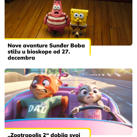
Nove avanture Sunđer Boba
stižu u bioskope od 27.
decembra
„Zootropolis 2“ dobija svoj