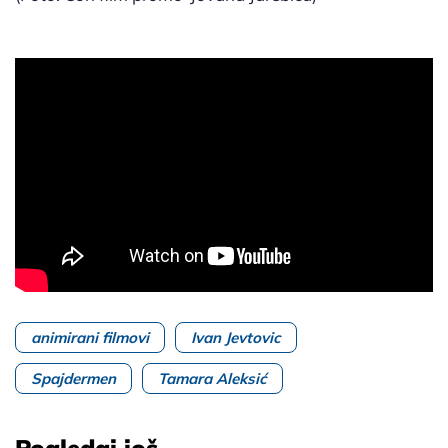
animirani filmovi
Ivan Jevtovic
Spajdermen
Tamara Aleksić