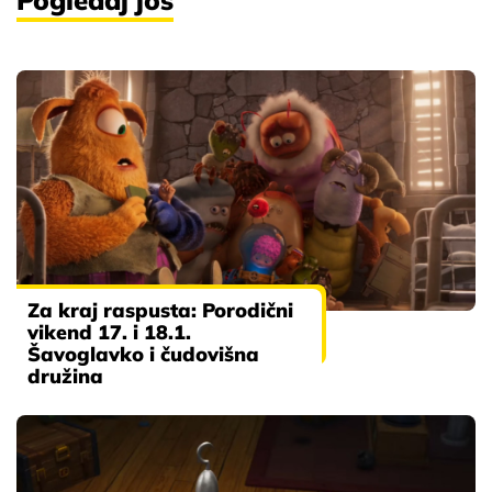
Pogledaj još
Za kraj raspusta: Porodični
vikend 17. i 18.1.
Šavoglavko i čudovišna
družina