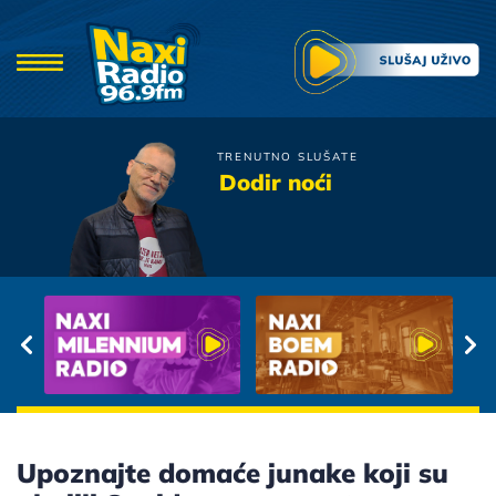
TRENUTNO SLUŠATE
Vlado i Rodja
Dodir noći
Draga
Upoznajte domaće junake koji su