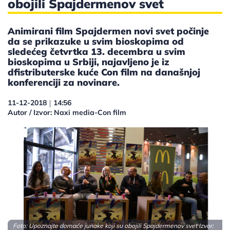
obojili Spajdermenov svet
Animirani film Spajdermen novi svet počinje
da se prikazuke u svim bioskopima od
sledećeg četvrtka 13. decembra u svim
bioskopima u Srbiji, najavljeno je iz
dfistributerske kuće Con film na današnjoj
konferenciji za novinare.
11-12-2018
14:56
|
Autor / Izvor: Naxi media-Con film
Foto: Upoznajte domaće junake koji su obojili Spajdermenov svet Izvor: