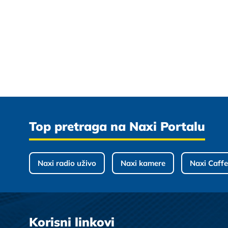
Top pretraga na Naxi Portalu
Naxi radio uživo
Naxi kamere
Naxi Caffe
Korisni linkovi