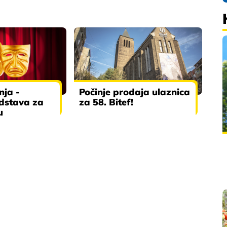
nja -
Počinje prodaja ulaznica
dstava za
za 58. Bitef!
u