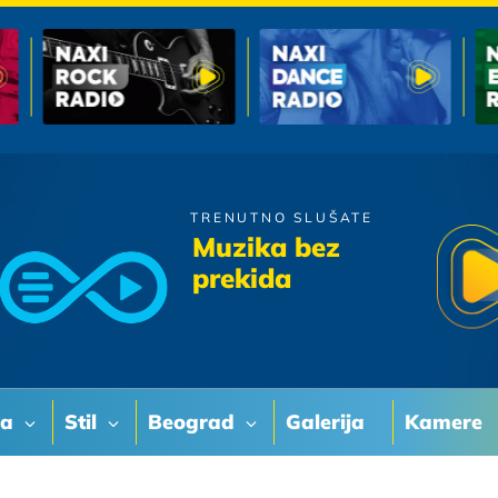
TRENUTNO SLUŠATE
Oliver Dragojevic
Muzika bez
Jeska Od Jubavi
prekida
va
Stil
Beograd
Galerija
Kamere