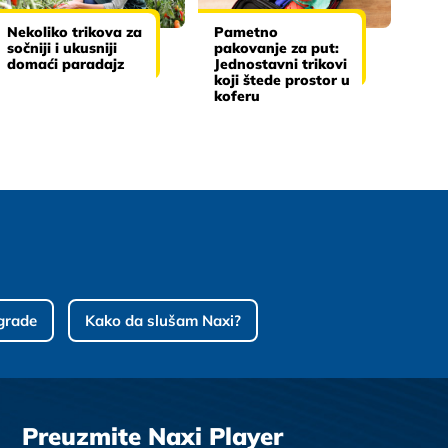
Nekoliko trikova za
Pametno
sočniji i ukusniji
pakovanje za put:
domaći paradajz
Jednostavni trikovi
koji štede prostor u
koferu
grade
Kako da slušam Naxi?
Preuzmite Naxi Player