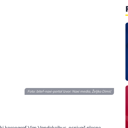
Foto: bitef-naxi-portal Izvor: Naxi media, Željka Dimić
jski koreograf Vim Vandekejbus, osnivač plesne