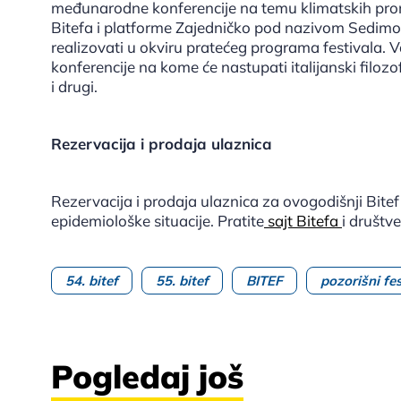
međunarodne konferencije na temu klimatskih promen
Bitefa i platforme Zajedničko pod nazivom Sedimo n
realizovati u okviru pratećeg programa festivala.
konferencije na kome će nastupati italijanski filoz
i drugi.
Rezervacija i prodaja ulaznica
Rezervacija i prodaja ulaznica za ovogodišnji Bite
epidemiološke situacije. Pratite
sajt Bitefa
i društv
54. bitef
55. bitef
BITEF
pozorišni fes
Pogledaj još