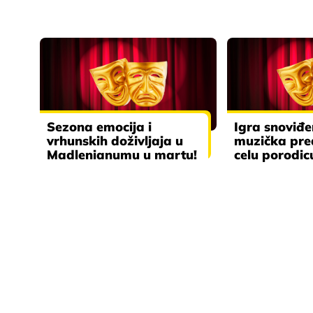
Sezona emocija i
Igra snoviđe
vrhunskih doživljaja u
muzička pre
Madlenianumu u martu!
celu porodic