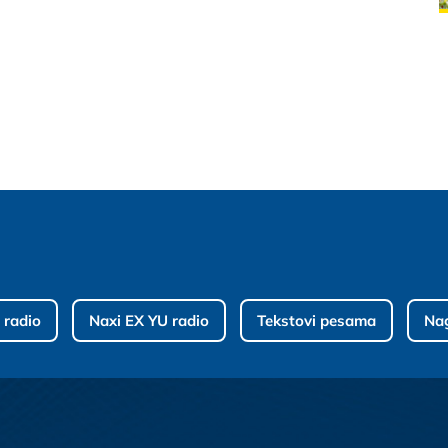
 radio
Naxi EX YU radio
Tekstovi pesama
Na