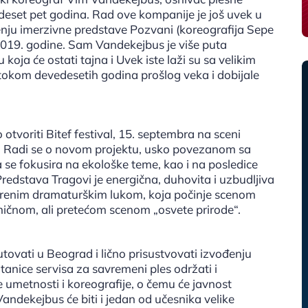
rideset pet godina. Rad ove kompanije je još uvek u
enju imerzivne predstave Pozvani (koreografija Sepe
 2019. godine. Sam Vandekejbus je više puta
koja će ostati tajna i Uvek iste laži su sa velikim
okom devedesetih godina prošlog veka i dobijale
tvoriti Bitef festival, 15. septembra na sceni
. Radi se o novom projektu, usko povezanom sa
 se fokusira na ekološke teme, kao i na posledice
redstava Tragovi je energična, duhovita i uzbudljiva
štrenim dramaturškim lukom, koja počinje scenom
ičnom, ali pretećom scenom „osvete prirode“.
utovati u Beograd i lično prisustvovati izvođenju
Stanice servisa za savremeni ples održati i
 umetnosti i koreografije, o čemu će javnost
andekejbus će biti i jedan od učesnika velike