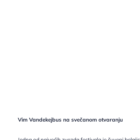
Vim Vandekejbus na svečanom otvaranju
Jedna od najvećih zvezda festivala je čuveni belgi