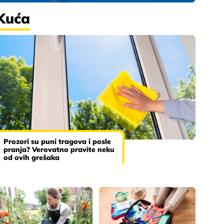
Kuća
Prozori su puni tragova i posle
pranja? Verovatno pravite neku
od ovih grešaka