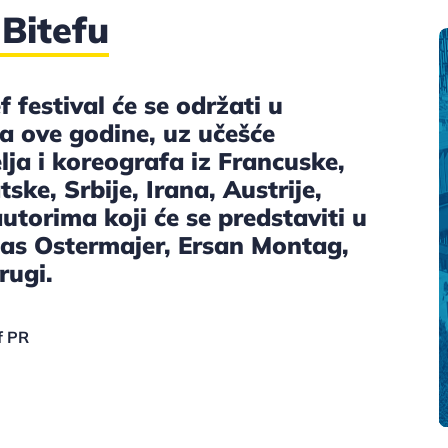
Bitefu
f festival će se održati u
a ove godine, uz učešće
lja i koreografa iz Francuske,
ske, Srbije, Irana, Austrije,
torima koji će se predstaviti u
as Ostermajer, Ersan Montag,
rugi.
f PR