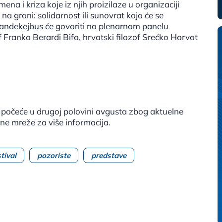
a i kriza koje iz njih proizilaze u organizaciji
a grani: solidarnost ili sunovrat koja će se
 Vandekejbus će govoriti na plenarnom panelu
of Franko Berardi Bifo, hrvatski filozof Srećko Horvat
f počeće u drugoj polovini avgusta zbog aktuelne
ene mreže za više informacija.
tival
pozoriste
predstave