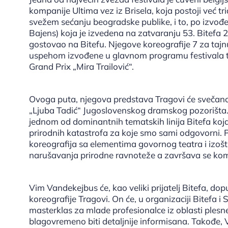
kompanije Ultima vez iz Brisela, koja postoji već t
svežem sećanju beogradske publike, i to, po izvođ
Bajens) koja je izvedena na zatvaranju 53. Bitefa
gostovao na Bitefu. Njegove koreografije 7 za tajnu 
uspehom izvođene u glavnom programu festivala t
Grand Prix „Mira Trailović“.
Ovoga puta, njegova predstava Tragovi će svečano o
„Ljuba Tadić“ Jugoslovenskog dramskog pozorišta
jednom od dominantnih tematskih linija Bitefa koja
prirodnih katastrofa za koje smo sami odgovorni. P
koreografija sa elementima govornog teatra i izo
narušavanja prirodne ravnoteže a završava se kom
Vim Vandekejbus će, kao veliki prijatelj Bitefa, dop
koreografije Tragovi. On će, u organizaciji Bitefa i 
masterklas za mlade profesionalce iz oblasti plesne
blagovremeno biti detaljnije informisana. Takođe, V