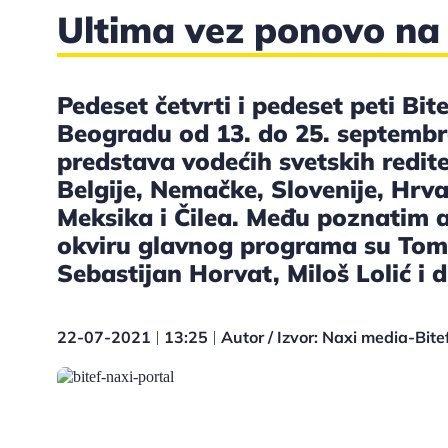
Ultima vez ponovo na 
Pedeset četvrti i pedeset peti Bite
Beogradu od 13. do 25. septembr
predstava vodećih svetskih redite
Belgije, Nemačke, Slovenije, Hrvat
Meksika i Čilea. Među poznatim au
okviru glavnog programa su Tom
Sebastijan Horvat, Miloš Lolić i d
22-07-2021
13:25
Autor / Izvor: Naxi media-Bite
|
|