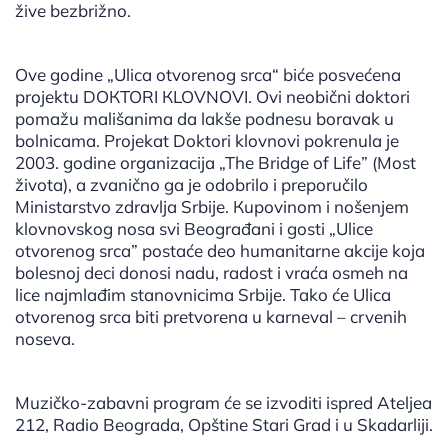
žive bezbrižno.
Ove godine „Ulica otvorenog srca“ biće posvećena
projektu DOКTORI КLOVNOVI. Ovi neobični doktori
pomažu mališanima da lakše podnesu boravak u
bolnicama. Projekat Doktori klovnovi pokrenula je
2003. godine organizacija „The Bridge of Life” (Most
života), a zvanično ga je odobrilo i preporučilo
Ministarstvo zdravlja Srbije. Кupovinom i nošenjem
klovnovskog nosa svi Beograđani i gosti „Ulice
otvorenog srca” postaće deo humanitarne akcije koja
bolesnoj deci donosi nadu, radost i vraća osmeh na
lice najmlađim stanovnicima Srbije. Tako će Ulica
otvorenog srca biti pretvorena u karneval – crvenih
noseva.
Muzičko-zabavni program će se izvoditi ispred Ateljea
212, Radio Beograda, Opštine Stari Grad i u Skadarliji.