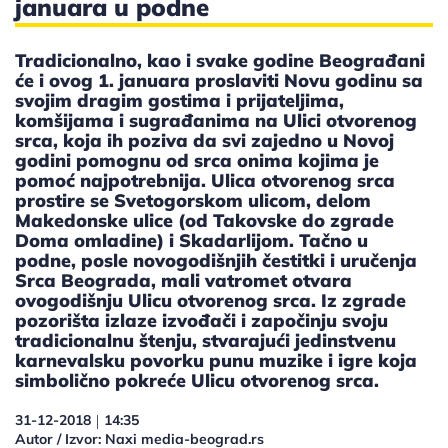
januara u podne
Tradicionalno, kao i svake godine Beograđani
će i ovog 1. januara proslaviti Novu godinu sa
svojim dragim gostima i prijateljima,
komšijama i sugrađanima na Ulici otvorenog
srca, koja ih poziva da svi zajedno u Novoj
godini pomognu od srca onima kojima je
pomoć najpotrebnija. Ulica otvorenog srca
prostire se Svetogorskom ulicom, delom
Makedonske ulice (od Takovske do zgrade
Doma omladine) i Skadarlijom. Tačno u
podne, posle novogodišnjih čestitki i uručenja
Srca Beograda, mali vatromet otvara
ovogodišnju Ulicu otvorenog srca. Iz zgrade
pozorišta izlaze izvođači i započinju svoju
tradicionalnu štenju, stvarajući jedinstvenu
karnevalsku povorku punu muzike i igre koja
simbolično pokreće Ulicu otvorenog srca.
31-12-2018
14:35
|
Autor / Izvor: Naxi media-beograd.rs