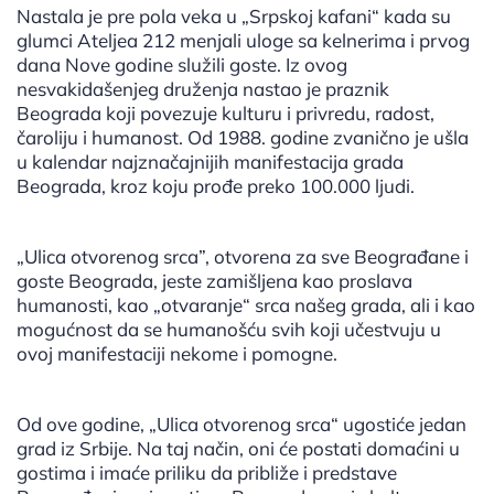
Nastala je pre pola veka u „Srpskoj kafani“ kada su
glumci Ateljea 212 menjali uloge sa kelnerima i prvog
dana Nove godine služili goste. Iz ovog
nesvakidašenjeg druženja nastao je praznik
Beograda koji povezuje kulturu i privredu, radost,
čaroliju i humanost. Od 1988. godine zvanično je ušla
u kalendar najznačajnijih manifestacija grada
Beograda, kroz koju prođe preko 100.000 ljudi.
„Ulica otvorenog srca”, otvorena za sve Beograđane i
goste Beograda, jeste zamišljena kao proslava
humanosti, kao „otvaranje“ srca našeg grada, ali i kao
mogućnost da se humanošću svih koji učestvuju u
ovoj manifestaciji nekome i pomogne.
Od ove godine, „Ulica otvorenog srca“ ugostiće jedan
grad iz Srbije. Na taj način, oni će postati domaćini u
gostima i imaće priliku da približe i predstave