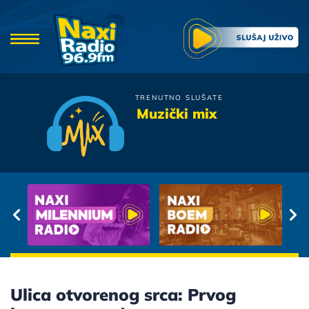
TRENUTNO SLUŠATE
Galija
Muzički mix
Kad Me Pogledas
Ulica otvorenog srca: Prvog