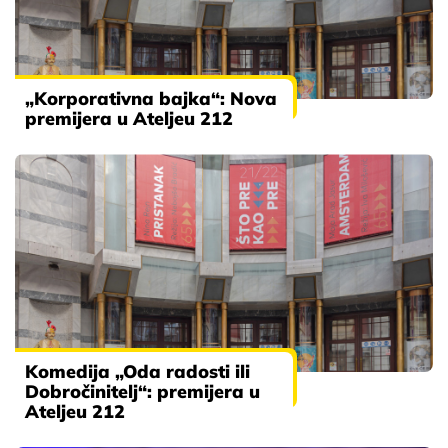
„Korporativna bajka“: Nova
premijera u Ateljeu 212
Komedija „Oda radosti ili
Dobročinitelj“: premijera u
Ateljeu 212