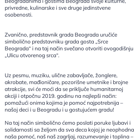
Beograđanima i gostima Beograda svoje kulturne,
privredne, kulinarske i sve druge jedinstvene
osobenosti.
Zvanično, predstavnik grada Beograda uručiće
simbolično predstavniku grada gosta „Srce
Beograda“ i na taj način svečano otvoriti ovogodišnju
„Ulicu otvorenog srca“.
Uz pesmu, muziku, ulične zabavljače, žonglere,
akrobate, mađioničare, pozorišne umetnike i brojne
atrakcije, svi će moći da se priključe humanitarnoj
akciji i otpočnu 2019. godinu na najlepši način:
pomažući onima kojima je pomoć najpotrebnija –
našoj deci i u Beogradu i u gostujućem gradu!
Na taj način simbolično ćemo poslati poruke ljubavi i
solidarnosti sa željom da sva deca kojoj je neophodna
naša pomoć, naš naš zagrljaj, razumevanje i toplina –