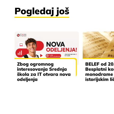
Pogledaj još
Zbog ogromnog
BELEF od 20.
interesovanja Srednja
Besplatni kon
škola za IT otvara nova
monodrame
odeljenja
istorijskim l