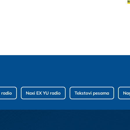
 radio
Naxi EX YU radio
Tekstovi pesama
Na