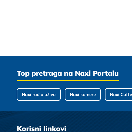
Top pretraga na Naxi Portalu
Naxi radio uživo
Naxi kamere
Naxi Caffe
Korisni linkovi