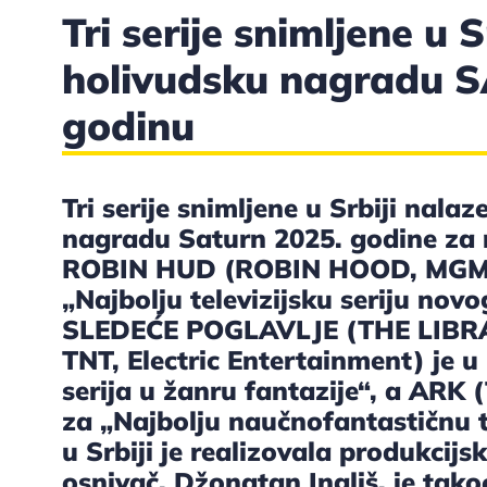
Tri serije snimljene u
holivudsku nagradu 
godinu
Tri serije snimljene u Srbiji nal
nagradu Saturn 2025. godine za n
ROBIN HUD (ROBIN HOOD, MGM+,
„Najbolju televizijsku seriju no
SLEDEĆE POGLAVLJE (THE LIBR
TNT, Electric Entertainment) je u 
serija u žanru fantazije“, a ARK
za „Najbolju naučnofantastičnu tel
u Srbiji je realizovala produkcijs
osnivač, Džonatan Ingliš, je tako