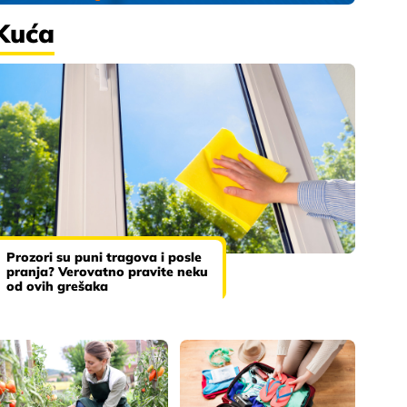
Kuća
Prozori su puni tragova i posle
pranja? Verovatno pravite neku
od ovih grešaka