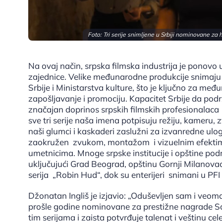
Foto: Tri serije snimljene u Srbiji nominovane z
Na ovaj način, srpska filmska industrija je ponovo
zajednice. Velike međunarodne produkcije snimaju u
Srbije i Ministarstva kulture, što je ključno za među
zapošljavanje i promociju. Kapacitet Srbije da pod
značajan doprinos srpskih filmskih profesionalaca
sve tri serije naša imena potpisuju režiju, kameru,
naši glumci i kaskaderi zaslužni za izvanredne ulog
zaokružen zvukom, montažom i vizuelnim efektima
umetnicima. Mnoge srpske institucije i opštine po
uključujući Grad Beograd, opštinu Gornji Milanovac
serija „Robin Hud“, dok su enterijeri snimani u PF
Džonatan Ingliš je izjavio: „Oduševljen sam i veoma
prošle godine nominovane za prestižne nagrade Sat
tim serijama i zaista potvrđuje talenat i veštinu cele