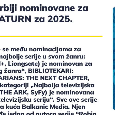
 Srbiji nominovane za
SATURN za 2025.
aze se među nominacijama za
ajbolje serije u svom žanru:
 Liongsate) je nominovan za
vog žanra“, BIBLIOTEKARI:
ARIANS: THE NEXT CHAPTER,
kategoriji „Najbolja televizijska
 (THE ARK, SyFy) je nominovana
evizijsku seriju“. Sve ove serije
ka kuća Balkanic Media. Njen
đe jedan od autora serije “Robin