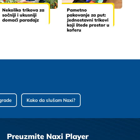
Nekoliko trikova za
Pametno
sočniji i ukusniji
pakovanje za put:
domaći paradajz
Jednostavni trikovi
koji štede prostor u
koferu
grade
Kako da slušam Naxi?
Preuzmite Naxi Player