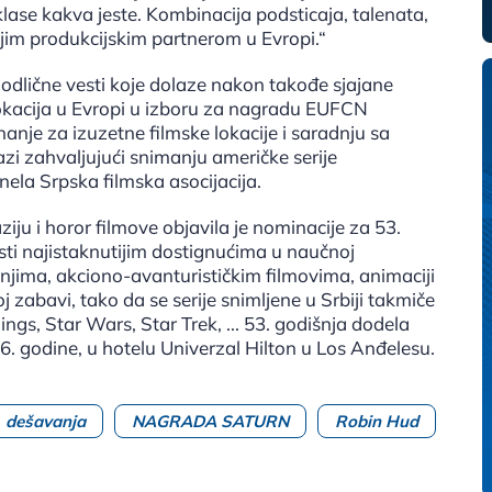
lase kakva jeste. Kombinacija podsticaja, talenata,
oljim produkcijskim partnerom u Evropi.“
dlične vesti koje dolaze nakon takođe sjajane
lokacija u Evropi u izboru za nagradu EUFCN
nje za izuzetne filmske lokacije i saradnju sa
 zahvaljujući snimanju američke serije
dnela Srpska filmska asocijacija.
ju i horor filmove objavila je nominacije za 53.
ti najistaknutijim dostignućima u naučnoj
renjima, akciono-avanturističkim filmovima, animaciji
oj zabavi, tako da se serije snimljene u Srbiji takmiče
gs, Star Wars, Star Trek, ... 53. godišnja dodela
6. godine, u hotelu Univerzal Hilton u Los Anđelesu.
dešavanja
NAGRADA SATURN
Robin Hud