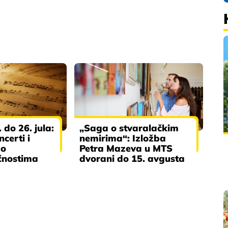
 do 26. jula:
„Saga o stvaralačkim
certi i
nemirima“: Izložba
 o
Petra Mazeva u MTS
ičnostima
dvorani do 15. avgusta