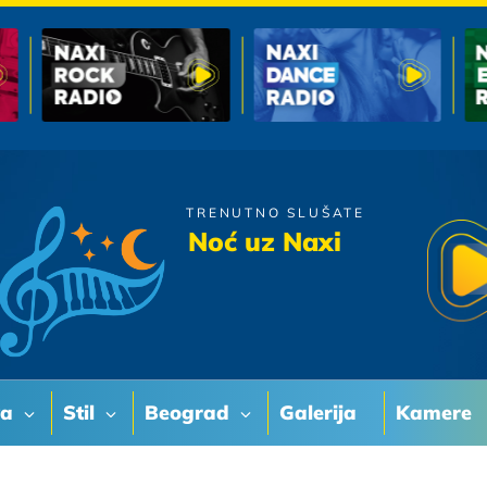
TRENUTNO SLUŠATE
Dejan Cukic
Noć uz Naxi
Dolazi tiho
va
Stil
Beograd
Galerija
Kamere