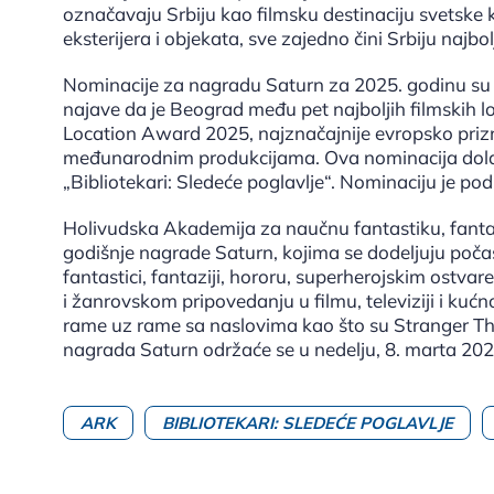
označavaju Srbiju kao filmsku destinaciju svetske k
eksterijera i objekata, sve zajedno čini Srbiju najb
Nominacije za nagradu Saturn za 2025. godinu su o
najave da je Beograd među pet najboljih filmskih 
Location Award 2025, najznačajnije evropsko prizna
međunarodnim produkcijama. Ova nominacija dolazi
„Bibliotekari: Sledeće poglavlje“. Nominaciju je po
Holivudska Akademija za naučnu fantastiku, fantazi
godišnje nagrade Saturn, kojima se dodeljuju počas
fantastici, fantaziji, hororu, superherojskim ostva
i žanrovskom pripovedanju u filmu, televiziji i kućn
rame uz rame sa naslovima kao što su Stranger Thin
nagrada Saturn održaće se u nedelju, 8. marta 202
ARK
BIBLIOTEKARI: SLEDEĆE POGLAVLJE