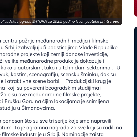
a holivudsku nagradu SATURN za 2025. godinu Izvor: youtube printscreen
 u centru pažnje međunarodnih medija i filmske
 Srbiji zahvaljujući podsticajima Vlade Republike
narodne projekte koji zemlji donose investicije,
rži velike međunarodne produkcije dokazuje i
 kako u autorskim, tako i u tehnickim sektorima . U
 zvuk, kostim, scenografiju, scensku šminku, dok su
e i atraktivne scene borbi. Produkcijski krug je
 koji su povereni beogradskim studijima i
držale su ove međunarodne filmske projekte,
 i Frušku Goru na čijim lokacijama je snimljena
I studiju u Šimanovcima.
 ponosan što su sve tri serije koje smo napravili
urn. To je ogromna nagrada za sve koji su radili na
 filmske industrije u Srbiji. Nominacije zaista