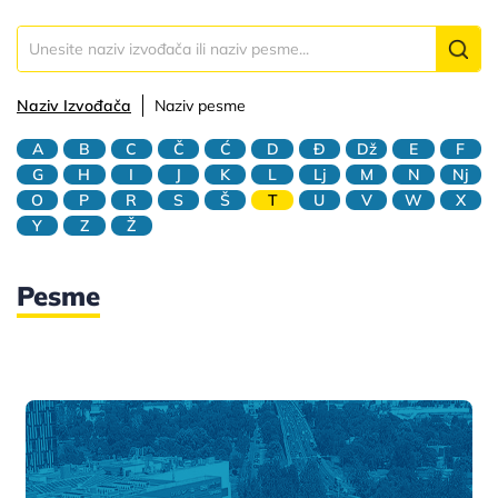
Naziv Izvođača
Naziv pesme
A
B
C
Č
Ć
D
Đ
Dž
E
F
G
H
I
J
K
L
Lj
M
N
Nj
O
P
R
S
Š
T
U
V
W
X
Y
Z
Ž
Pesme