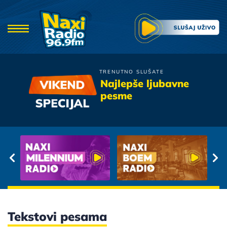
TRENUTNO SLUŠATE
Crvena Jabuka
Najlepše ljubavne
Ti Znas
pesme
Tekstovi pesama