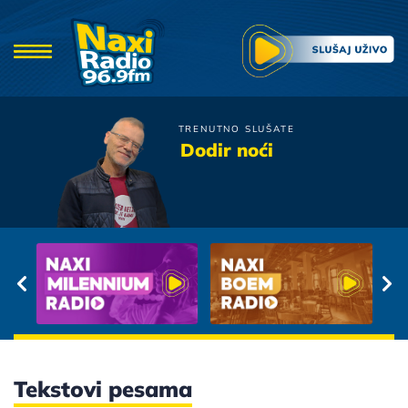
TRENUTNO SLUŠATE
David Temelkov
Dodir noći
Bez Mene Ostajes
Tekstovi pesama