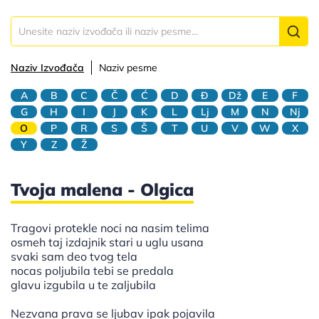
Naziv Izvođača
Naziv pesme
A
B
C
Č
Ć
D
Đ
Dž
E
F
G
H
I
J
K
L
Lj
M
N
Nj
O
P
R
S
Š
T
U
V
W
X
Y
Z
Ž
Tvoja malena - Olgica
Tragovi protekle noci na nasim telima
osmeh taj izdajnik stari u uglu usana
svaki sam deo tvog tela
nocas poljubila tebi se predala
glavu izgubila u te zaljubila
Nezvana prava se ljubav ipak pojavila