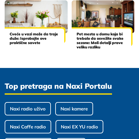
Cveće u vazi može da traje
Pet mesta u domu koja bi
duže: Isprobajte ove
trebalo da osvežite svake
praktične savete
sezone: Mali detalji prave
veliku razliku
Top pretraga na Naxi Portalu
Naxi radio uživo
Naxi kamere
Naxi Caffe radio
Naxi EX YU radio