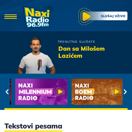
TRENUTNO SLUŠATE
YU Grupa
Dan sa Milošem
Mornar
Lazićem
Tekstovi pesama