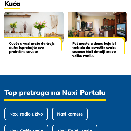
Kuća
Cveće u vazi može da traje
Pet mesta u domu koja bi
duže: Isprobajte ove
trebalo da osvežite svake
praktične savete
sezone: Mali detalji prave
veliku razliku
Top pretraga na Naxi Portalu
Naxi radio uživo
Naxi kamere
Naxi Caffe radio
Naxi EX YU radio