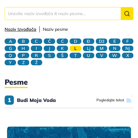
Naziv Izvođača
Naziv pesme
A
B
C
Č
Ć
D
Đ
Dž
E
F
G
H
I
J
K
L
Lj
M
N
Nj
O
P
R
S
Š
T
U
V
W
X
Y
Z
Ž
Pesme
1
Budi Moja Voda
Pogledajte tekst