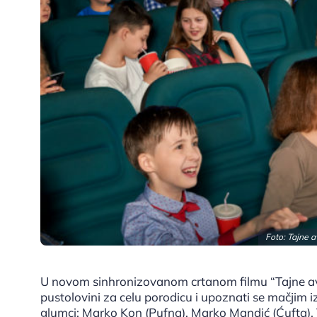
Foto: Tajne 
U novom sinhronizovanom crtanom filmu “Tajne ava
pustolovini za celu porodicu i upoznati se mačjim 
glumci: Marko Kon (Pufna), Marko Mandić (Ćufta), T