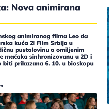
a: Nova animirana
nskog animiranog filma Leo da
rska kuća 2i Film Srbija u
dičnu pustolovinu o omiljenim
e mačaka sinhronizovanu u 2D i
o biti prikazana 6. 10. u bioskopu
lm