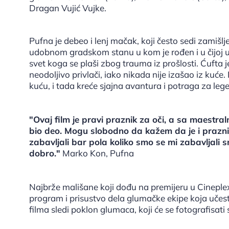
Dragan Vujić Vujke.
Pufna je debeo i lenj mačak, koji često sedi zamišl
udobnom gradskom stanu u kom je rođen i u čijoj udo
svet koga se plaši zbog trauma iz prošlosti. Ćufta 
neodoljivo privlači, iako nikada nije izašao iz kuće
kuću, i tada kreće sjajna avantura i potraga za le
"Ovaj film je pravi praznik za oči, a sa maestra
bio deo. Mogu slobodno da kažem da je i praznik
zabavljali bar pola koliko smo se mi zabavljali s
dobro."
Marko Kon, Pufna
Najbrže mališane koji dođu na premijeru u Cineplex
program i prisustvo dela glumačke ekipe koja učest
filma sledi poklon glumaca, koji će se fotografisati