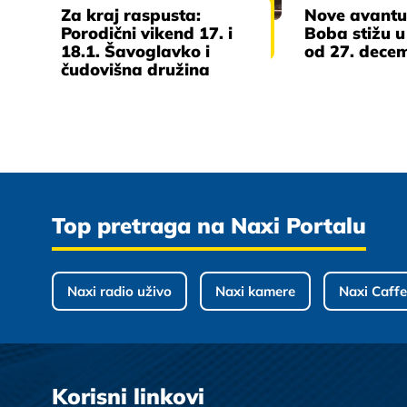
Za kraj raspusta:
Nove avantu
Porodični vikend 17. i
Boba stižu u
18.1. Šavoglavko i
od 27. dece
čudovišna družina
Top pretraga na Naxi Portalu
Naxi radio uživo
Naxi kamere
Naxi Caffe
Korisni linkovi