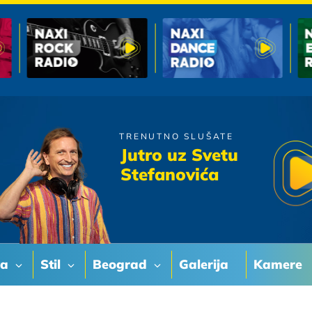
TRENUTNO SLUŠATE
Tose Proeski
Jutro uz Svetu
Ko Ti To Grize Obraze
Stefanovića
va
Stil
Beograd
Galerija
Kamere