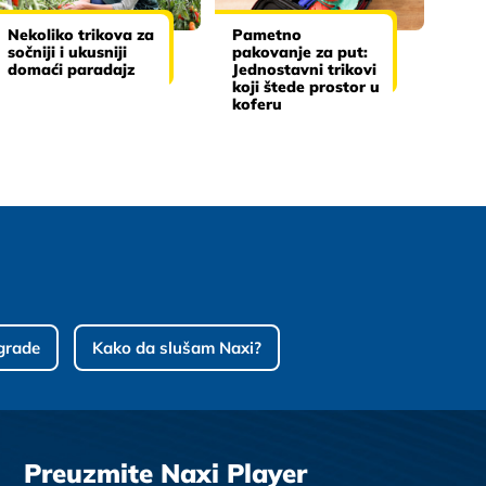
Nekoliko trikova za
Pametno
sočniji i ukusniji
pakovanje za put:
domaći paradajz
Jednostavni trikovi
koji štede prostor u
koferu
grade
Kako da slušam Naxi?
Preuzmite Naxi Player