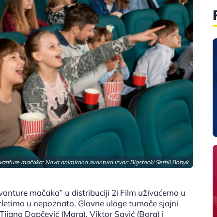
avanture mačaka: Nova animirana avantura Izvor:
Bigstock/ Serhii Bobyk
nture mačaka” u distribuciji 2i Film uživaćemo u
izletima u nepoznato. Glavne uloge tumače sjajni
ijana Dapčević (Mara), Viktor Savić (Bora) i