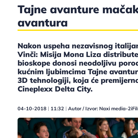
Tajne avanture mačak
avantura
Nakon uspeha nezavisnog italija
Vinči: Misija Mona Liza distribute
bioskope donosi neodoljivu poro
kućnim ljubimcima Tajne avantur
3D tehnologiji, koja će premijern
Cineplexx Delta City.
04-10-2018
11:32
Autor / Izvor: Naxi media-2iFi
|
|