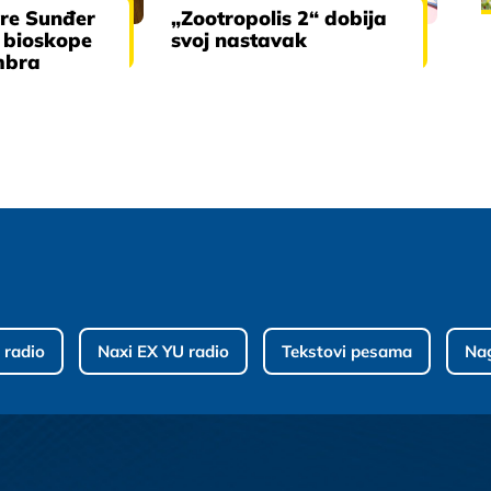
re Sunđer
„Zootropolis 2“ dobija
 bioskope
svoj nastavak
mbra
 radio
Naxi EX YU radio
Tekstovi pesama
Na