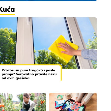
Kuća
Prozori su puni tragova i posle
pranja? Verovatno pravite neku
od ovih grešaka