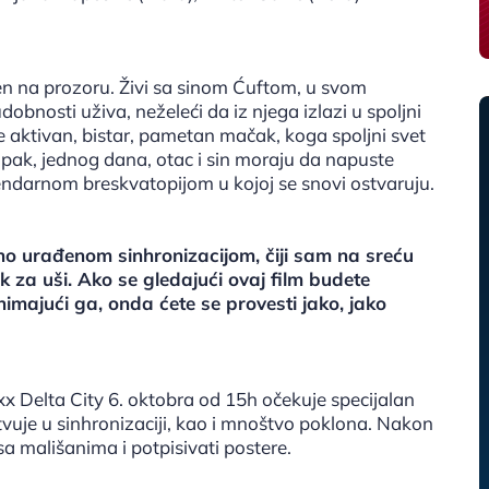
jen na prozoru. Živi sa sinom Ćuftom, u svom
bnosti uživa, neželeći da iz njega izlazi u spoljni
je aktivan, bistar, pametan mačak, koga spoljni svet
. Ipak, jednog dana, otac i sin moraju da napuste
gendarnom breskvatopijom u kojoj se snovi ostvaruju.
lno urađenom sinhronizacijom, čiji sam na sreću
 za uši. Ako se gledajući ovaj film budete
nimajući ga, onda ćete se provesti jako, jako
x Delta City 6. oktobra od 15h očekuje specijalan
vuje u sinhronizaciji, kao i mnoštvo poklona. Nakon
 sa mališanima i potpisivati postere.