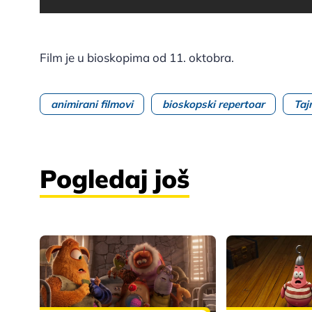
Film je u bioskopima od 11. oktobra.
animirani filmovi
bioskopski repertoar
Taj
Pogledaj još