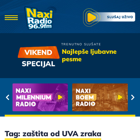
TRENUTNO SLUŠATE
Zdravko Colic
Najlepše ljubavne
Sacuvaj Me Boze Njene
pesme
Ljubavi
Tag: zaštita od UVA zraka