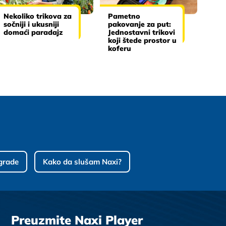
Nekoliko trikova za
Pametno
sočniji i ukusniji
pakovanje za put:
domaći paradajz
Jednostavni trikovi
koji štede prostor u
koferu
grade
Kako da slušam Naxi?
Preuzmite Naxi Player