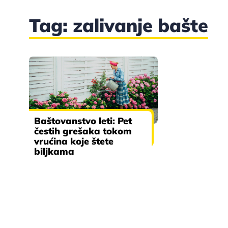
Tag: zalivanje bašte
Baštovanstvo leti: Pet
čestih grešaka tokom
vrućina koje štete
biljkama