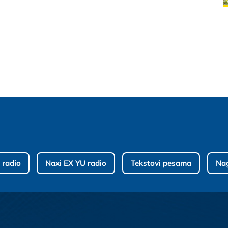
 radio
Naxi EX YU radio
Tekstovi pesama
Na