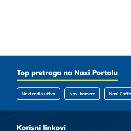
Top pretraga na Naxi Portalu
Naxi radio uživo
Naxi kamere
Naxi Caffe
Korisni linkovi