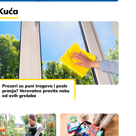
Kuća
Prozori su puni tragova i posle
pranja? Verovatno pravite neku
od ovih grešaka