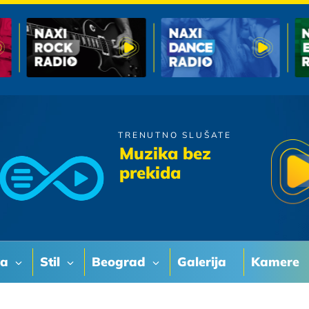
TRENUTNO SLUŠATE
Gibonni
Muzika bez
Zamoli me
prekida
va
Stil
Beograd
Galerija
Kamere