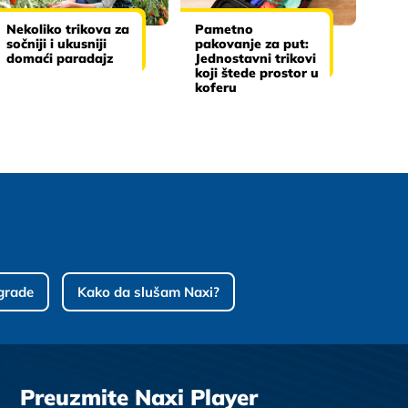
Nekoliko trikova za
Pametno
sočniji i ukusniji
pakovanje za put:
domaći paradajz
Jednostavni trikovi
koji štede prostor u
koferu
grade
Kako da slušam Naxi?
Preuzmite Naxi Player