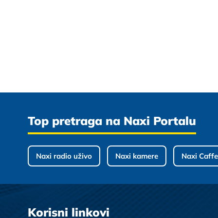
Top pretraga na Naxi Portalu
Naxi radio uživo
Naxi kamere
Naxi Caffe
Korisni linkovi