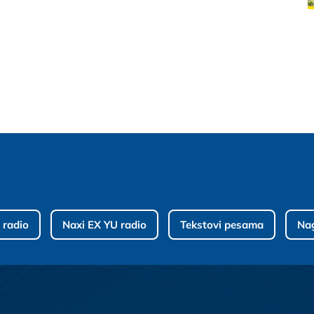
 radio
Naxi EX YU radio
Tekstovi pesama
Na