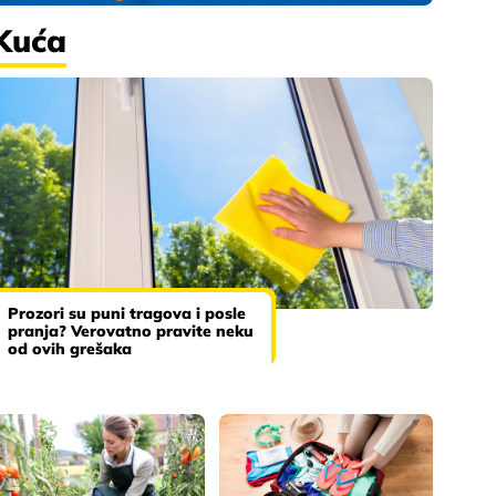
Kuća
Prozori su puni tragova i posle
pranja? Verovatno pravite neku
od ovih grešaka