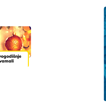
vogodišnje
avamali