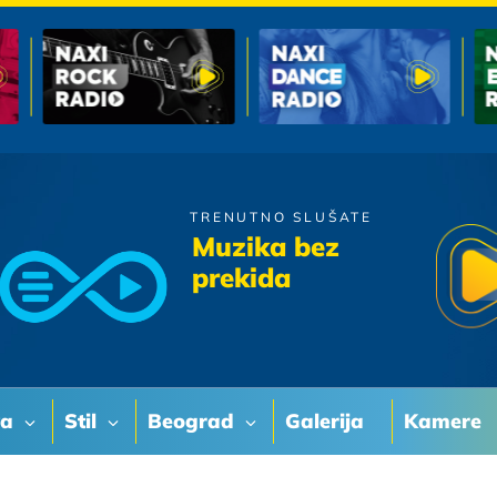
TRENUTNO SLUŠATE
Doris Dragovic
Muzika bez
Moram
prekida
va
Stil
Beograd
Galerija
Kamere