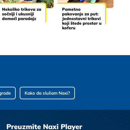
Nekoliko trikova za
Pametno
sočniji i ukusniji
pakovanje za put:
domaći paradajz
Jednostavni trikovi
koji štede prostor u
koferu
grade
Kako da slušam Naxi?
Preuzmite Naxi Player