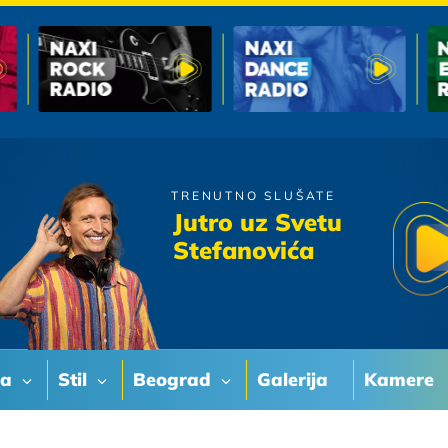
TRENUTNO SLUŠATE
Magazin
Jutro uz Svetu
S Druge Strane Mjeseca
Stefanovića
va
Stil
Beograd
Galerija
Kamere