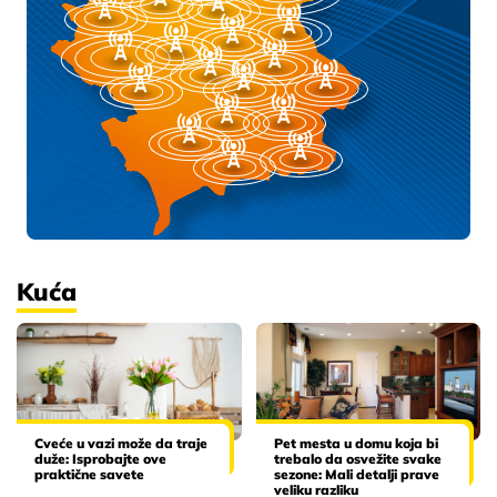
Kuća
Cveće u vazi može da traje
Pet mesta u domu koja bi
duže: Isprobajte ove
trebalo da osvežite svake
praktične savete
sezone: Mali detalji prave
veliku razliku