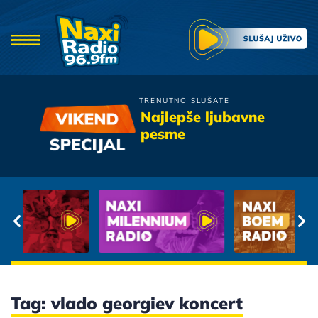
TRENUTNO SLUŠATE
Bijelo Dugme
Najlepše ljubavne
A i Ti Me Iznevjeri
pesme
Tag: vlado georgiev koncert