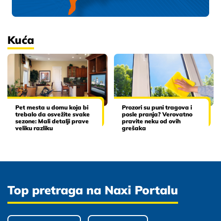
Kuća
Pet mesta u domu koja bi
Prozori su puni tragova i
trebalo da osvežite svake
posle pranja? Verovatno
sezone: Mali detalji prave
pravite neku od ovih
veliku razliku
grešaka
Top pretraga na Naxi Portalu