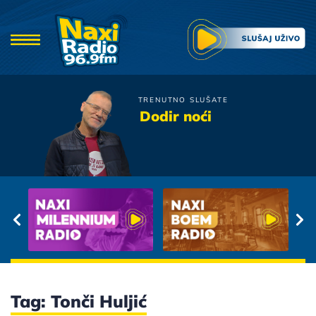
TRENUTNO SLUŠATE
Azra
Dodir noći
Meni Se Duso Od Tebe Ne
Rastaje
Tag: Tonči Huljić