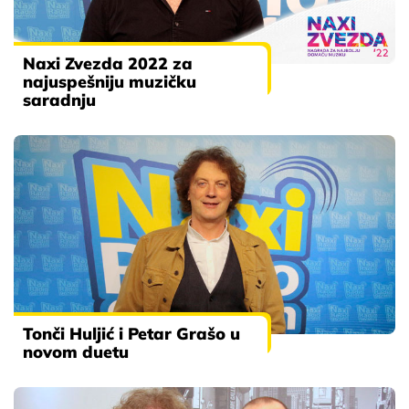
Naxi Zvezda 2022 za
najuspešniju muzičku
saradnju
Tonči Huljić i Petar Grašo u
novom duetu