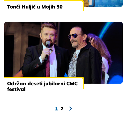
Tonči Huljić u Mojih 50
Održan deseti jubilarni CMC
festival
1
2