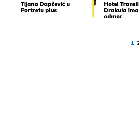
Tijana Dapčević u
Hotel Transil
Portretu plus
Drakula ima
odmor
1