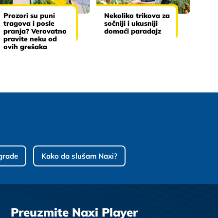
Prozori su puni
Nekoliko trikova za
tragova i posle
sočniji i ukusniji
pranja? Verovatno
domaći paradajz
pravite neku od
ovih grešaka
grade
Kako da slušam Naxi?
Preuzmite Naxi Player