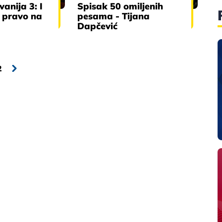
vanija 3: I
Spisak 50 omiljenih
 pravo na
pesama - Tijana
Dapčević
2